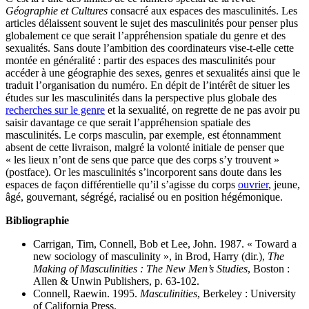
Géographie et Cultures
consacré aux espaces des masculinités. Les
articles délaissent souvent le sujet des masculinités pour penser plus
globalement ce que serait l’appréhension spatiale du genre et des
sexualités. Sans doute l’ambition des coordinateurs vise-t-elle cette
montée en généralité : partir des espaces des masculinités pour
accéder à une géographie des sexes, genres et sexualités ainsi que le
traduit l’organisation du numéro. En dépit de l’intérêt de situer les
études sur les masculinités dans la perspective plus globale des
recherches sur le genre
et la sexualité, on regrette de ne pas avoir pu
saisir davantage ce que serait l’appréhension spatiale des
masculinités. Le corps masculin, par exemple, est étonnamment
absent de cette livraison, malgré la volonté initiale de penser que
« les lieux n’ont de sens que parce que des corps s’y trouvent »
(postface). Or les masculinités s’incorporent sans doute dans les
espaces de façon différentielle qu’il s’agisse du corps
ouvrier
, jeune,
âgé, gouvernant, ségrégé, racialisé ou en position hégémonique.
Bibliographie
Carrigan, Tim, Connell, Bob et Lee, John. 1987. « Toward a
new sociology of masculinity », in Brod, Harry (dir.),
The
Making of Masculinities : The New Men’s Studies
, Boston :
Allen & Unwin Publishers, p. 63‑102.
Connell, Raewin. 1995.
Masculinities
, Berkeley : University
of California Press.