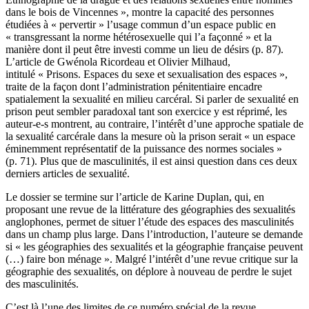
dans le bois de Vincennes », montre la capacité des personnes
étudiées à « pervertir » l’usage commun d’un espace public en
« transgressant la norme hétérosexuelle qui l’a façonné » et la
manière dont il peut être investi comme un lieu de désirs (p. 87).
L’article de Gwénola Ricordeau et Olivier Milhaud,
intitulé « Prisons. Espaces du sexe et sexualisation des espaces »,
traite de la façon dont l’administration pénitentiaire encadre
spatialement la sexualité en milieu carcéral. Si parler de sexualité en
prison peut sembler paradoxal tant son exercice y est réprimé, les
auteur-e-s montrent, au contraire, l’intérêt d’une approche spatiale de
la sexualité carcérale dans la mesure où la prison serait « un espace
éminemment représentatif de la puissance des normes sociales »
(p. 71). Plus que de masculinités, il est ainsi question dans ces deux
derniers articles de sexualité.
Le dossier se termine sur l’article de Karine Duplan, qui, en
proposant une revue de la littérature des géographies des sexualités
anglophones, permet de situer l’étude des espaces des masculinités
dans un champ plus large. Dans l’introduction, l’auteure se demande
si « les géographies des sexualités et la géographie française peuvent
(…) faire bon ménage ». Malgré l’intérêt d’une revue critique sur la
géographie des sexualités, on déplore à nouveau de perdre le sujet
des masculinités.
C’est là l’une des limites de ce numéro spécial de la revue