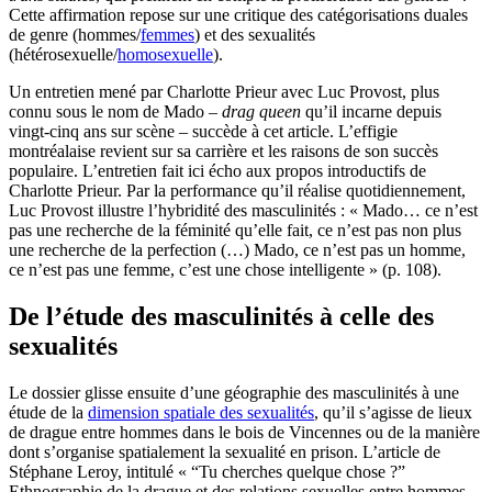
Cette affirmation repose sur une critique des catégorisations duales
de genre (hommes/
femmes
) et des sexualités
(hétérosexuelle/
homosexuelle
).
Un entretien mené par Charlotte Prieur avec Luc Provost, plus
connu sous le nom de Mado –
drag queen
qu’il incarne depuis
vingt-cinq ans sur scène – succède à cet article. L’effigie
montréalaise revient sur sa carrière et les raisons de son succès
populaire. L’entretien fait ici écho aux propos introductifs de
Charlotte Prieur. Par la performance qu’il réalise quotidiennement,
Luc Provost illustre l’hybridité des masculinités : « Mado… ce n’est
pas une recherche de la féminité qu’elle fait, ce n’est pas non plus
une recherche de la perfection (…) Mado, ce n’est pas un homme,
ce n’est pas une femme, c’est une chose intelligente » (p. 108).
De l’étude des masculinités à celle des
sexualités
Le dossier glisse ensuite d’une géographie des masculinités à une
étude de la
dimension spatiale des sexualités
, qu’il s’agisse de lieux
de drague entre hommes dans le bois de Vincennes ou de la manière
dont s’organise spatialement la sexualité en prison. L’article de
Stéphane Leroy, intitulé « “Tu cherches quelque chose ?”
Ethnographie de la drague et des relations sexuelles entre hommes