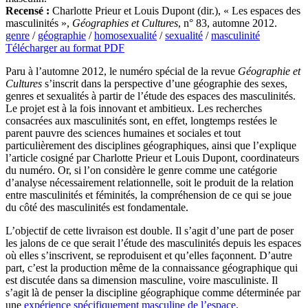
Recensé :
Charlotte Prieur et Louis Dupont (dir.), « Les espaces des
masculinités »,
Géographies et Cultures
, n° 83, automne 2012.
genre
/
géographie
/
homosexualité
/
sexualité
/
masculinité
Télécharger au format PDF
Paru à l’automne 2012, le numéro spécial de la revue
Géographie et
Cultures
s’inscrit dans la perspective d’une géographie des sexes,
genres et sexualités à partir de l’étude des espaces des masculinités.
Le projet est à la fois innovant et ambitieux. Les recherches
consacrées aux masculinités sont, en effet, longtemps restées le
parent pauvre des sciences humaines et sociales et tout
particulièrement des disciplines géographiques, ainsi que l’explique
l’article cosigné par Charlotte Prieur et Louis Dupont, coordinateurs
du numéro. Or, si l’on considère le genre comme une catégorie
d’analyse nécessairement relationnelle, soit le produit de la relation
entre masculinités et féminités, la compréhension de ce qui se joue
du côté des masculinités est fondamentale.
L’objectif de cette livraison est double. Il s’agit d’une part de poser
les jalons de ce que serait l’étude des masculinités depuis les espaces
où elles s’inscrivent, se reproduisent et qu’elles façonnent. D’autre
part, c’est la production même de la connaissance géographique qui
est discutée dans sa dimension masculine, voire masculiniste. Il
s’agit là de penser la discipline géographique comme déterminée par
une
expérience spécifiquement masculine de l’espace
.