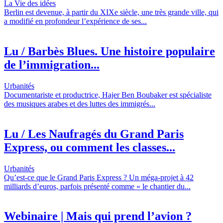
La Vie des idées
Berlin est devenue, à partir du XIXe siècle, une très grande ville, qui
a modifié en profondeur l’expérience de ses...
Lu / Barbès Blues. Une histoire populaire
de l’immigration...
Urbanités
Documentariste et productrice, Hajer Ben Boubaker est spécialiste
des musiques arabes et des luttes des immigrés...
Lu / Les Naufragés du Grand Paris
Express, ou comment les classes...
Urbanités
Qu’est-ce que le Grand Paris Express ? Un méga-projet à 42
milliards d’euros, parfois présenté comme « le chantier du...
Webinaire | Mais qui prend l’avion ?