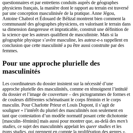
questionnaires et par entretiens conduits auprès de géographes
physiciens français, la manière dont le rapport au terrain est traversé
par une conception masculinisée de la pratique. Anne Jégou,
Antoine Chabrol et Édouard de Bélizal montrent bien comment la
communauté des géographes physiciens, en valorisant le terrain dans
sa dimension dangereuse et impraticable, construit une définition de
la science que les auteurs qualifient de masculiniste. Mais si la
géographie physique s’avère masculine, les auteur-e-s rappellent en
conclusion que cette masculinité a pu être aussi construite par des
femmes.
Pour une approche plurielle des
masculinités
Les coordinateurs du dossier insistent sur la nécessité d’une
approche plurielle des masculinités, comme en témoignent l’intitulé
du dossier et l’image de couverture – des pictogrammes de formes et
de couleurs différentes schématisant le corps féminin et le corps
masculin. Pour Charlotte Prieur et Louis Dupont, il s’agit de
souligner « l’intérêt du pluriel des masculinités non seulement en
tant que contestation d’un modèle normatif posant cette dichotomie
[masculin–féminin] mais aussi pour montrer que, au-delà des
men’s
studies
, ce sujet des masculinités appelait les
queer studies
et les
trans studies
, qui prennent en compte la prolifération des genres ».