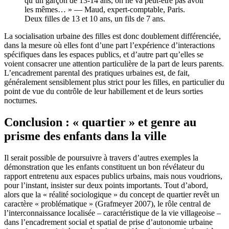
qu’un garçon de 13-14 ans, on ne va peut-être pas avoir
les mêmes… » — Maud, expert-comptable, Paris.
Deux filles de 13 et 10 ans, un fils de 7 ans.
La socialisation urbaine des filles est donc doublement différenciée,
dans la mesure où elles font d’une part l’expérience d’interactions
spécifiques dans les espaces publics, et d’autre part qu’elles se
voient consacrer une attention particulière de la part de leurs parents.
L’encadrement parental des pratiques urbaines est, de fait,
généralement sensiblement plus strict pour les filles, en particulier du
point de vue du contrôle de leur habillement et de leurs sorties
nocturnes.
Conclusion : « quartier » et genre au
prisme des enfants dans la ville
Il serait possible de poursuivre à travers d’autres exemples la
démonstration que les enfants constituent un bon révélateur du
rapport entretenu aux espaces publics urbains, mais nous voudrions,
pour l’instant, insister sur deux points importants. Tout d’abord,
alors que la « réalité sociologique » du concept de quartier revêt un
caractère « problématique » (Grafmeyer 2007), le rôle central de
l’interconnaissance localisée – caractéristique de la vie villageoise –
dans l’encadrement social et spatial de prise d’autonomie urbaine