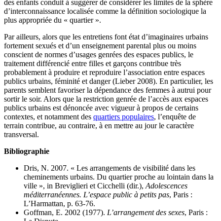
des enfants conduit à suggérer de considérer les limites de la sphère
d’interconnaissance localisée comme la définition sociologique la
plus appropriée du « quartier ».
Par ailleurs, alors que les entretiens font état d’imaginaires urbains
fortement sexués et d’un enseignement parental plus ou moins
conscient de normes d’usages genrées des espaces publics, le
traitement différencié entre filles et garçons contribue très
probablement à produire et reproduire l’association entre espaces
publics urbains, féminité et danger (Lieber 2008). En particulier, les
parents semblent favoriser la dépendance des femmes à autrui pour
sortir le soir. Alors que la restriction genrée de l’accès aux espaces
publics urbains est dénoncée avec vigueur à propos de certains
contextes, et notamment des
quartiers populaires
, l’enquête de
terrain contribue, au contraire, à en mettre au jour le caractère
transversal.
Bibliographie
Dris, N. 2007. « Les arrangements de visibilité dans les
cheminements urbains. Du quartier proche au lointain dans la
ville », in Breviglieri et Cicchelli (dir.),
Adolescences
méditerranéennes. L’espace public à petits pas
, Paris :
L’Harmattan, p. 63-76.
Goffman, E. 2002 (1977).
L’arrangement des sexes
, Paris :