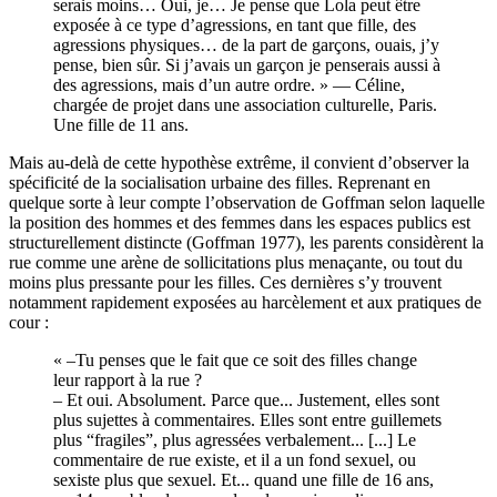
serais moins… Oui, je… Je pense que Lola peut être
exposée à ce type d’agressions, en tant que fille, des
agressions physiques… de la part de garçons, ouais, j’y
pense, bien sûr. Si j’avais un garçon je penserais aussi à
des agressions, mais d’un autre ordre. » — Céline,
chargée de projet dans une association culturelle, Paris.
Une fille de 11 ans.
Mais au-delà de cette hypothèse extrême, il convient d’observer la
spécificité de la socialisation urbaine des filles. Reprenant en
quelque sorte à leur compte l’observation de Goffman selon laquelle
la position des hommes et des femmes dans les espaces publics est
structurellement distincte (Goffman 1977), les parents considèrent la
rue comme une arène de sollicitations plus menaçante, ou tout du
moins plus pressante pour les filles. Ces dernières s’y trouvent
notamment rapidement exposées au harcèlement et aux pratiques de
cour :
« –Tu penses que le fait que ce soit des filles change
leur rapport à la rue ?
– Et oui. Absolument. Parce que... Justement, elles sont
plus sujettes à commentaires. Elles sont entre guillemets
plus “fragiles”, plus agressées verbalement... [...] Le
commentaire de rue existe, et il a un fond sexuel, ou
sexiste plus que sexuel. Et... quand une fille de 16 ans,