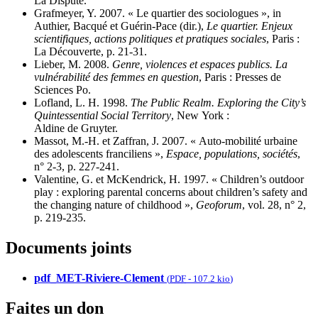
La Dispute.
Grafmeyer, Y. 2007. « Le quartier des sociologues », in
Authier, Bacqué et Guérin-Pace (dir.),
Le quartier. Enjeux
scientifiques, actions politiques et pratiques sociales
, Paris :
La Découverte, p. 21-31.
Lieber, M. 2008.
Genre, violences et espaces publics. La
vulnérabilité des femmes en question
, Paris : Presses de
Sciences Po.
Lofland, L. H. 1998.
The Public Realm. Exploring the City’s
Quintessential Social Territory
, New York :
Aldine de Gruyter.
Massot, M.-H. et Zaffran, J. 2007. « Auto-mobilité urbaine
des adolescents franciliens »,
Espace, populations, sociétés
,
n° 2-3, p. 227-241.
Valentine, G. et McKendrick, H. 1997. « Children’s outdoor
play : exploring parental concerns about children’s safety and
the changing nature of childhood »,
Geoforum
, vol. 28, n° 2,
p. 219-235.
Documents joints
pdf_MET-Riviere-Clement
(
PDF
-
107.2 kio
)
Faites un don