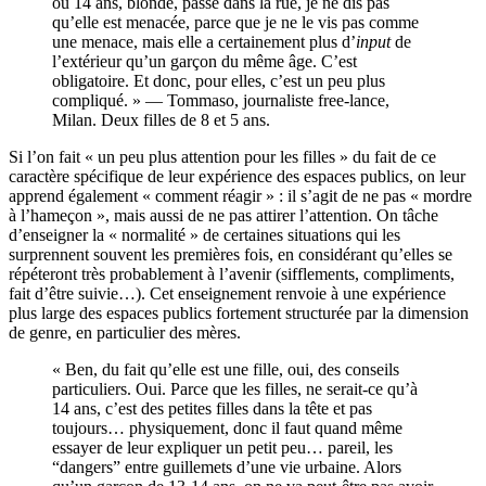
ou 14 ans, blonde, passe dans la rue, je ne dis pas
qu’elle est menacée, parce que je ne le vis pas comme
une menace, mais elle a certainement plus d’
input
de
l’extérieur qu’un garçon du même âge. C’est
obligatoire. Et donc, pour elles, c’est un peu plus
compliqué. » — Tommaso, journaliste free-lance,
Milan. Deux filles de 8 et 5 ans.
Si l’on fait « un peu plus attention pour les filles » du fait de ce
caractère spécifique de leur expérience des espaces publics, on leur
apprend également « comment réagir » : il s’agit de ne pas « mordre
à l’hameçon », mais aussi de ne pas attirer l’attention. On tâche
d’enseigner la « normalité » de certaines situations qui les
surprennent souvent les premières fois, en considérant qu’elles se
répéteront très probablement à l’avenir (sifflements, compliments,
fait d’être suivie…). Cet enseignement renvoie à une expérience
plus large des espaces publics fortement structurée par la dimension
de genre, en particulier des mères.
« Ben, du fait qu’elle est une fille, oui, des conseils
particuliers. Oui. Parce que les filles, ne serait-ce qu’à
14 ans, c’est des petites filles dans la tête et pas
toujours… physiquement, donc il faut quand même
essayer de leur expliquer un petit peu… pareil, les
“dangers” entre guillemets d’une vie urbaine. Alors