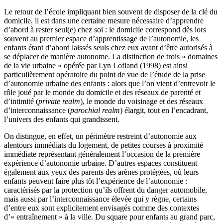
Le retour de l’école impliquant bien souvent de disposer de la clé du
domicile, il est dans une certaine mesure nécessaire d’apprendre
d’abord à rester seul(e) chez soi : le domicile correspond dès lors
souvent au premier espace d’apprentissage de l’autonomie, les
enfants étant d’abord laissés seuls chez eux avant d’être autorisés à
se déplacer de manière autonome. La distinction de trois « domaines
de la vie urbaine » opérée par Lyn Lofland (1998) est ainsi
particulièrement opératoire du point de vue de l’étude de la prise
d’autonomie urbaine des enfants : alors que l’on vient d’entrevoir le
rôle joué par le monde du domicile et des réseaux de parenté et
d’intimité (
private realm
), le monde du voisinage et des réseaux
d’interconnaissance (
parochial realm
) élargit, tout en l’encadrant,
l’univers des enfants qui grandissent.
On distingue, en effet, un périmètre restreint d’autonomie aux
alentours immédiats du logement, de petites courses à proximité
immédiate représentant généralement l’occasion de la première
expérience d’autonomie urbaine. D’autres espaces constituent
également aux yeux des parents des arènes protégées, où leurs
enfants peuvent faire plus tôt l’expérience de l’autonomie :
caractérisés par la protection qu’ils offrent du danger automobile,
mais aussi par l’interconnaissance élevée qui y règne, certains
d’entre eux sont explicitement envisagés comme des contextes
d’« entraînement » à la ville. Du square pour enfants au grand parc,