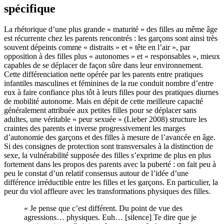
spécifique
La rhétorique d’une plus grande « maturité » des filles au même âge
est récurrente chez les parents rencontrés : les garçons sont ainsi très
souvent dépeints comme « distraits » et « tête en l’air », par
opposition à des filles plus « autonomes » et « responsables », mieux
capables de se déplacer de façon sûre dans leur environnement.
Cette différenciation nette opérée par les parents entre pratiques
infantiles masculines et féminines de la rue conduit nombre d’entre
eux à faire confiance plus tôt à leurs filles pour des pratiques diurnes
de mobilité autonome. Mais en dépit de cette meilleure capacité
généralement attribuée aux petites filles pour se déplacer sans
adultes, une véritable « peur sexuée » (Lieber 2008) structure les
craintes des parents et inverse progressivement les marges
d’autonomie des garçons et des filles à mesure de l’avancée en âge.
Si des consignes de protection sont transversales à la distinction de
sexe, la vulnérabilité supposée des filles s’exprime de plus en plus
fortement dans les propos des parents avec la puberté : on fait peu à
peu le constat d’un relatif consensus autour de l’idée d’une
différence irréductible entre les filles et les garçons. En particulier, la
peur du viol affleure avec les transformations physiques des filles.
« Je pense que c’est différent. Du point de vue des
agressions… physiques. Euh… [silence] Te dire que je