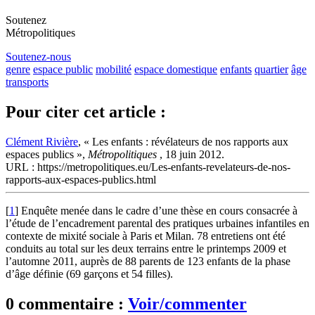
Soutenez
Métropolitiques
Soutenez-nous
genre
espace public
mobilité
espace domestique
enfants
quartier
âge
transports
Pour citer cet article :
Clément Rivière
, « Les enfants : révélateurs de nos rapports aux
espaces publics »,
Métropolitiques
, 18 juin 2012.
URL : https://metropolitiques.eu/Les-enfants-revelateurs-de-nos-
rapports-aux-espaces-publics.html
[
1
]
Enquête menée dans le cadre d’une thèse en cours consacrée à
l’étude de l’encadrement parental des pratiques urbaines infantiles en
contexte de mixité sociale à Paris et Milan. 78 entretiens ont été
conduits au total sur les deux terrains entre le printemps 2009 et
l’automne 2011, auprès de 88 parents de 123 enfants de la phase
d’âge définie (69 garçons et 54 filles).
0 commentaire :
Voir/commenter