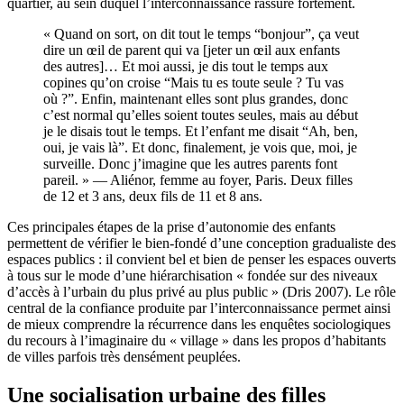
quartier, au sein duquel l’interconnaissance rassure fortement.
« Quand on sort, on dit tout le temps “bonjour”, ça veut
dire un œil de parent qui va [jeter un œil aux enfants
des autres]… Et moi aussi, je dis tout le temps aux
copines qu’on croise “Mais tu es toute seule ? Tu vas
où ?”. Enfin, maintenant elles sont plus grandes, donc
c’est normal qu’elles soient toutes seules, mais au début
je le disais tout le temps. Et l’enfant me disait “Ah, ben,
oui, je vais là”. Et donc, finalement, je vois que, moi, je
surveille. Donc j’imagine que les autres parents font
pareil. » — Aliénor, femme au foyer, Paris. Deux filles
de 12 et 3 ans, deux fils de 11 et 8 ans.
Ces principales étapes de la prise d’autonomie des enfants
permettent de vérifier le bien-fondé d’une conception gradualiste des
espaces publics : il convient bel et bien de penser les espaces ouverts
à tous sur le mode d’une hiérarchisation « fondée sur des niveaux
d’accès à l’urbain du plus privé au plus public » (Dris 2007). Le rôle
central de la confiance produite par l’interconnaissance permet ainsi
de mieux comprendre la récurrence dans les enquêtes sociologiques
du recours à l’imaginaire du « village » dans les propos d’habitants
de villes parfois très densément peuplées.
Une socialisation urbaine des filles