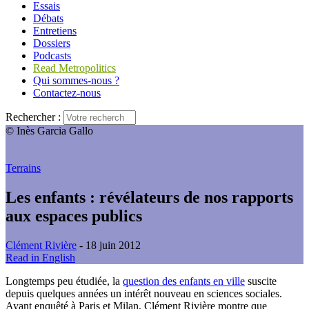
Essais
Débats
Entretiens
Dossiers
Podcasts
Read Metropolitics
Qui sommes-nous ?
Contactez-nous
Rechercher :
© Inès Garcia Gallo
Terrains
Les enfants : révélateurs de nos rapports
aux espaces publics
Clément Rivière
- 18 juin 2012
Read in English
Longtemps peu étudiée, la
question des enfants en ville
suscite
depuis quelques années un intérêt nouveau en sciences sociales.
Ayant enquêté à Paris et Milan, Clément Rivière montre que