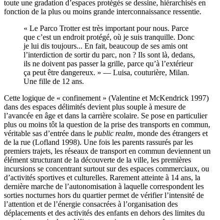
toute une gradation d’espaces protégés se dessine, hiérarchisés en
fonction de la plus ou moins grande interconnaissance ressentie.
« Le Parco Trotter est très important pour nous. Parce
que c’est un endroit protégé, où je suis tranquille. Donc
je lui dis toujours... En fait, beaucoup de ses amis ont
l’interdiction de sortir du parc, non ? Ils sont là, dedans,
ils ne doivent pas passer la grille, parce qu’à l’extérieur
ça peut être dangereux. » — Luisa, couturière, Milan.
Une fille de 12 ans.
Cette logique de « confinement » (Valentine et McKendrick 1997)
dans des espaces délimités devient plus souple à mesure de
l’avancée en âge et dans la carrière scolaire. Se pose en particulier
plus ou moins tôt la question de la prise des transports en commun,
véritable sas d’entrée dans le
public realm
, monde des étrangers et
de la rue (Lofland 1998). Une fois les parents rassurés par les
premiers trajets, les réseaux de transport en commun deviennent un
élément structurant de la découverte de la ville, les premières
incursions se concentrant surtout sur des espaces commerciaux, ou
d’activités sportives et culturelles. Rarement atteinte à 14 ans, la
dernière marche de l’autonomisation à laquelle correspondent les
sorties nocturnes hors du quartier permet de vérifier l’intensité de
l’attention et de l’énergie consacrées à l’organisation des
déplacements et des activités des enfants en dehors des limites du