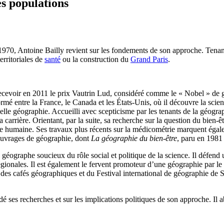
es populations
70, Antoine Bailly revient sur les fondements de son approche. Tenant d
erritoriales de
santé
ou la construction du
Grand Paris
.
 recevoir en 2011 le prix Vautrin Lud, considéré comme le « Nobel » de
mé entre la France, le Canada et les États-Unis, où il découvre la scienc
lle géographie. Accueilli avec scepticisme par les tenants de la géogra
 sa carrière. Orientant, par la suite, sa recherche sur la question du bie
ie humaine. Ses travaux plus récents sur la médicométrie marquent éga
t ouvrages de géographie, dont
La géographie du bien-être
, paru en 1981 
 géographe soucieux du rôle social et politique de la science. Il défen
régionales. Il est également le fervent promoteur d’une géographie par l
n des cafés géographiques et du Festival international de géographie de 
ndé ses recherches et sur les implications politiques de son approche. Il 