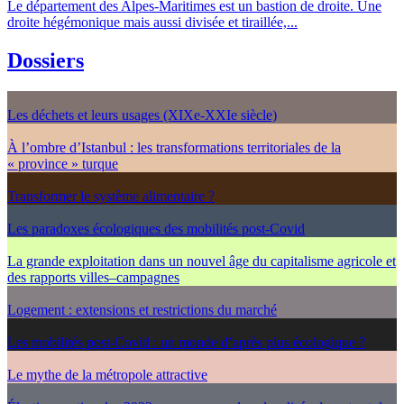
Le département des Alpes-Maritimes est un bastion de droite. Une
droite hégémonique mais aussi divisée et tiraillée,...
Dossiers
Les déchets et leurs usages (XIXe-XXIe siècle)
À l’ombre d’Istanbul : les transformations territoriales de la
« province » turque
Transformer le système alimentaire ?
Les paradoxes écologiques des mobilités post-Covid
La grande exploitation dans un nouvel âge du capitalisme agricole et
des rapports villes–campagnes
Logement : extensions et restrictions du marché
Les mobilités post-Covid : un monde d’après plus écologique ?
Le mythe de la métropole attractive