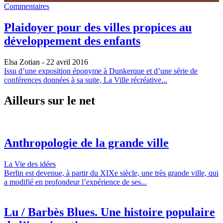
Commentaires
Plaidoyer pour des villes propices au
développement des enfants
Elsa Zotian
- 22 avril 2016
Issu d’une exposition éponyme à Dunkerque et d’une série de
conférences données à sa suite, La Ville récréative...
Ailleurs sur le net
Anthropologie de la grande ville
La Vie des idées
Berlin est devenue, à partir du XIXe siècle, une très grande ville, qui
a modifié en profondeur l’expérience de ses...
Lu / Barbès Blues. Une histoire populaire