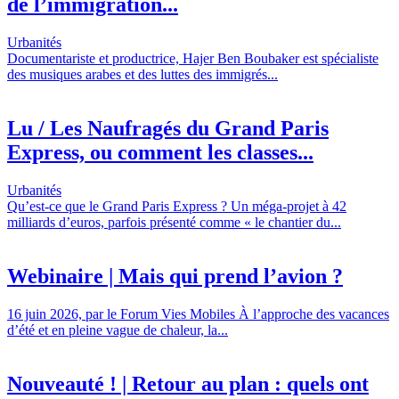
de l’immigration...
Urbanités
Documentariste et productrice, Hajer Ben Boubaker est spécialiste
des musiques arabes et des luttes des immigrés...
Lu / Les Naufragés du Grand Paris
Express, ou comment les classes...
Urbanités
Qu’est-ce que le Grand Paris Express ? Un méga-projet à 42
milliards d’euros, parfois présenté comme « le chantier du...
Webinaire | Mais qui prend l’avion ?
16 juin 2026, par le Forum Vies Mobiles À l’approche des vacances
d’été et en pleine vague de chaleur, la...
Nouveauté ! | Retour au plan : quels ont