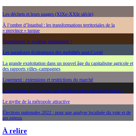
Les déchets et leurs usages (XIXe-XXIe siècle)
À l’ombre d’Istanbul : les transformations territoriales de la
« province » turque
Transformer le système alimentaire ?
Les paradoxes écologiques des mobilités post-Covid
La grande exploitation dans un nouvel âge du capitalisme agricole et
des rapports villes–campagnes
Logement : extensions et restrictions du marché
Les mobilités post-Covid : un monde d’après plus écologique ?
Le mythe de la métropole attractive
Élections nationales 2022 : pour une analyse localisée du vote et de
ses enjeux
À relire