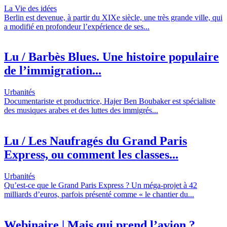
La Vie des idées
Berlin est devenue, à partir du XIXe siècle, une très grande ville, qui
a modifié en profondeur l’expérience de ses...
Lu / Barbès Blues. Une histoire populaire
de l’immigration...
Urbanités
Documentariste et productrice, Hajer Ben Boubaker est spécialiste
des musiques arabes et des luttes des immigrés...
Lu / Les Naufragés du Grand Paris
Express, ou comment les classes...
Urbanités
Qu’est-ce que le Grand Paris Express ? Un méga-projet à 42
milliards d’euros, parfois présenté comme « le chantier du...
Webinaire | Mais qui prend l’avion ?