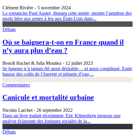
Clément Rivière
- 5 novembre 2024
Le romancier Paul Auster, disparu cette année, montre l’ampleur des
morts liées aux armes à feu aux États-Unis dans...
Débats
Où se baignera-t-on en France quand il
n’y aura plus d’eau ?
Benoît Hachet & Julia Moutiez
- 12 juillet 2023
Se baigner n’a jamais été aussi désirable… ni aussi compliqué. Entre
hausse des coûts de l’énergie et pénurie d’eau,...
Commentaires
Canicule et mortalité urbaine
Nicolas Larchet
- 26 septembre 2022
Dans un livre traduit récemment, Eric Klinenberg propose une
analyse éclairante des logiques sociales de la...
Débats