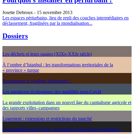
Josette Debroux
- 15 novembre 2013
Les espaces périurbains, lieu de repli des couches intermédiaires en
déclassement, fragilisées par la mondialisation...
Dossiers
Les déchets et leurs usages (XIXe-XXIe siècle)
À l’ombre d’Istanbul : les transformations territoriales de la
« province » turque
Transformer le système alimentaire ?
Les paradoxes écologiques des mobilités post-Covid
La grande exploitation dans un nouvel âge du capitalisme agricole et
des rapports villes–campagnes
Logement : extensions et restrictions du marché
Les mobilités post-Covid : un monde d’après plus écologique ?