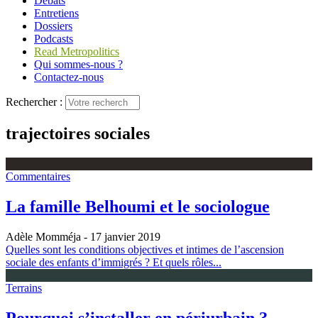
Débats
Entretiens
Dossiers
Podcasts
Read Metropolitics
Qui sommes-nous ?
Contactez-nous
Rechercher :
trajectoires sociales
Commentaires
La famille Belhoumi et le sociologue
Adèle Momméja
- 17 janvier 2019
Quelles sont les conditions objectives et intimes de l’ascension
sociale des enfants d’immigrés ? Et quels rôles...
Terrains
Pourquoi s’installer en périurbain ?