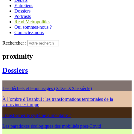
Débats
Entretiens
Dossiers
Podcasts
Read Metropolitics
Qui sommes-nous ?
Contactez-nous
Rechercher :
proximity
Dossiers
Les déchets et leurs usages (XIXe-XXIe siècle)
À l’ombre d’Istanbul : les transformations territoriales de la
« province » turque
Transformer le système alimentaire ?
Les paradoxes écologiques des mobilités post-Covid