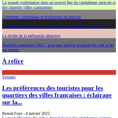
La grande exploitation dans un nouvel âge du capitalisme agricole et
des rapports villes–campagnes
Logement : extensions et restrictions du marché
Les mobilités post-Covid : un monde d’après plus écologique ?
Le mythe de la métropole attractive
Élections nationales 2022 : pour une analyse localisée du vote et de
ses enjeux
À relire
Terrains
Les préférences des touristes pour les
quartiers des villes françaises : éclairage
sur la...
Benoit Faye
- 6 janvier 2025