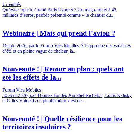
Urbanités
Qu’est-ce que le Grand Paris Express ? Un méga-projet à 42
milliards d’euros, parfois présenté comme « le chantier du...
Webinaire | Mais qui prend l’avion ?
16 juin 2026, par le Forum Vies Mobiles À l’approche des vacances
d’été et en pleine vague de chaleur, la...
Nouveauté ! | Retour au plan : quels ont
été les effets de la...
Forum Vies Mobiles
30 avril 2026, par Thomas Buhler, Annabel Richeton, Louis Kalisky
et Gilles Vuidel La « planification » est de...
Nouveauté ! | Quelle résilience pour les
territoires insulaires ?