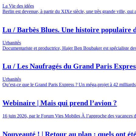
La Vie des idées
Berlin est devenue, à partir du XIXe siècle, une très grande ville, qui
Lu / Barbès Blues. Une histoire populaire d
Urbanités
Documentariste et productrice, Hajer Ben Boubaker est spécialiste des
Lu / Les Naufragés du Grand Paris Express,
Urbanités
Qu’est-ce que le Grand Paris Express ? Un méga-projet à 42 milliards 
Webinaire | Mais qui prend l’avion ?
16 juin 2026, par le Forum Vies Mobiles À l’approche des vacances d’é
Nouveauté ! | Retour au plan : quels ont été l