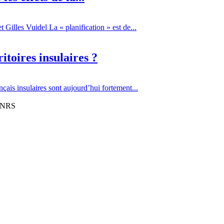
Gilles Vuidel La « planification » est de...
itoires insulaires ?
çais insulaires sont aujourd’hui fortement...
 CNRS