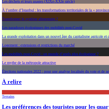
Les déchets et leurs usages (XIXe-XXIe siècle)
À l’ombre d’Istanbul : les transformations territoriales de la « provinc
Transformer le système alimentaire ?
Les paradoxes écologiques des mobilités post-Covid
La grande exploitation dans un nouvel âge du capitalisme agricole et
Logement : extensions et restrictions du marché
Les mobilités post-Covid : un monde d’après plus écologique ?
Le mythe de la métropole attractive
Élections nationales 2022 : pour une analyse localisée du vote et de s
À relire
Terrains
Les préférences des touristes pour les quarti