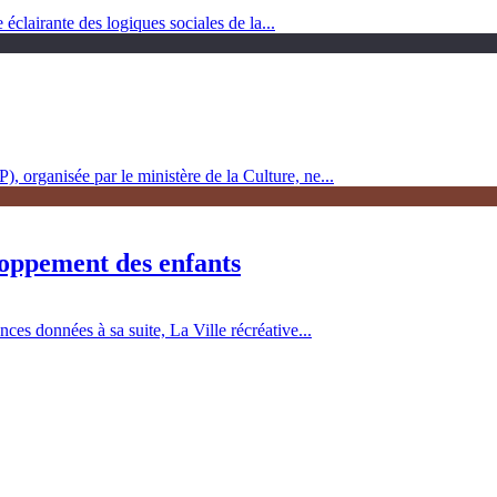
clairante des logiques sociales de la...
, organisée par le ministère de la Culture, ne...
loppement des enfants
es données à sa suite, La Ville récréative...