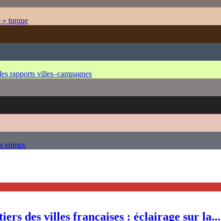
e » turque
 des rapports villes–campagnes
es enjeux
ers des villes françaises : éclairage sur la...