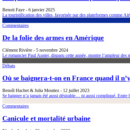
Benoit Faye
- 6 janvier 2025
La touristification des villes, favorisée par des plateformes comme Airb
Commentaires
De la folie des armes en Amérique
Clément Rivière
- 5 novembre 2024
Le romancier Paul Auster, disparu cette année, montre l’ampleur des m
Débats
Où se baignera-t-on en France quand il n’y
Benoît Hachet & Julia Moutiez
- 12 juillet 2023
Se baigner n’a jamais été aussi désirable… ni aussi compliqué. Entre h
Commentaires
Canicule et mortalité urbaine