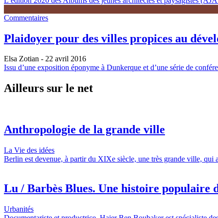
L’édition 2020 des Albums des jeunes architectes et paysagistes (AJAP)
Commentaires
Plaidoyer pour des villes propices au déve
Elsa Zotian
- 22 avril 2016
Issu d’une exposition éponyme à Dunkerque et d’une série de conférenc
Ailleurs sur le net
Anthropologie de la grande ville
La Vie des idées
Berlin est devenue, à partir du XIXe siècle, une très grande ville, qui
Lu / Barbès Blues. Une histoire populaire d
Urbanités
Documentariste et productrice, Hajer Ben Boubaker est spécialiste des