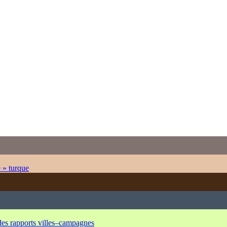
e » turque
 des rapports villes–campagnes