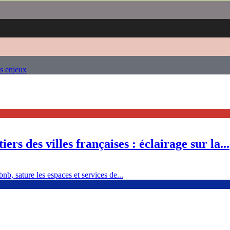
es enjeux
ers des villes françaises : éclairage sur la...
nb, sature les espaces et services de...