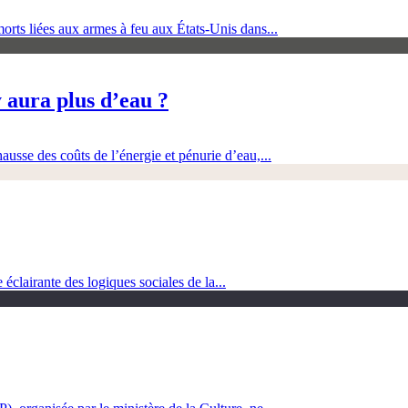
orts liées aux armes à feu aux États-Unis dans...
 aura plus d’eau ?
ausse des coûts de l’énergie et pénurie d’eau,...
clairante des logiques sociales de la...