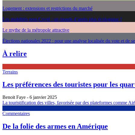
Logement : extensions et restrictions du marché
Les mobilités post-Covid : un monde d’après plus écologique ?
Le mythe de la métropole attractive
Élections nationales 2022 : pour une analyse localisée du vote et de s
À relire
Terrains
Les préférences des touristes pour les quarti
Benoit Faye
- 6 janvier 2025
La touristification des villes, favorisée par des plateformes comme Airb
Commentaires
De la folie des armes en Amérique