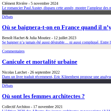
Clément Rivière
- 5 novembre 2024
Le romancier Paul Auster, disparu cette année, montre l’ampleur des m
Débats
Où se baignera-t-on en France quand il n’y
Benoît Hachet & Julia Moutiez
- 12 juillet 2023
Se baigner n’a jamais été aussi désirable… ni aussi compliqué. Entre h
Commentaires
Canicule et mortalité urbaine
Nicolas Larchet
- 26 septembre 2022
Dans un livre traduit récemment, Eric Klinenberg propose une analyse é
Débats
Où sont les femmes architectes ?
Collectif Architoo
- 17 novembre 2021