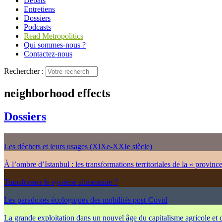
Débats
Entretiens
Dossiers
Podcasts
Read Metropolitics
Qui sommes-nous ?
Contactez-nous
Rechercher :
neighborhood effects
Dossiers
Les déchets et leurs usages (XIXe-XXIe siècle)
À l’ombre d’Istanbul : les transformations territoriales de la « provinc
Transformer le système alimentaire ?
Les paradoxes écologiques des mobilités post-Covid
La grande exploitation dans un nouvel âge du capitalisme agricole et