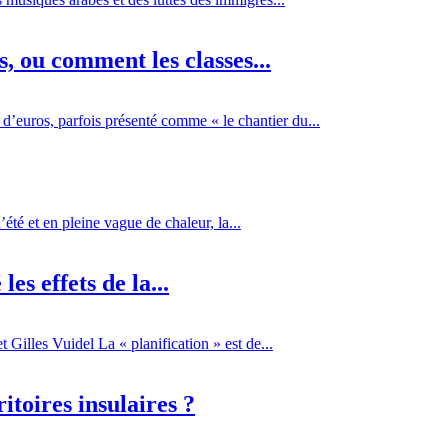
 ou comment les classes...
d’euros, parfois présenté comme « le chantier du...
té et en pleine vague de chaleur, la...
es effets de la...
Gilles Vuidel La « planification » est de...
itoires insulaires ?