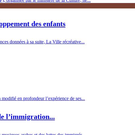
, organisée par le ministère de la Culture, ne...
loppement des enfants
es données à sa suite, La Ville récréative...
 a modifié en profondeur l’expérience de ses...
e l’immigration...
 musiques arabes et des luttes des immigrés...