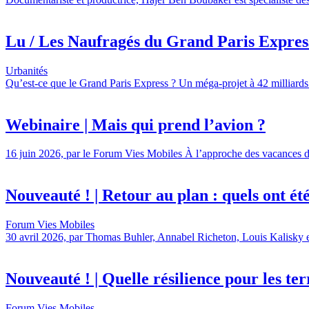
Lu / Les Naufragés du Grand Paris Express,
Urbanités
Qu’est-ce que le Grand Paris Express ? Un méga-projet à 42 milliards 
Webinaire | Mais qui prend l’avion ?
16 juin 2026, par le Forum Vies Mobiles À l’approche des vacances d’é
Nouveauté ! | Retour au plan : quels ont été l
Forum Vies Mobiles
30 avril 2026, par Thomas Buhler, Annabel Richeton, Louis Kalisky et 
Nouveauté ! | Quelle résilience pour les terr
Forum Vies Mobiles