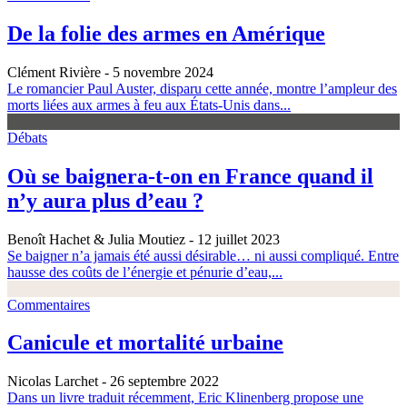
De la folie des armes en Amérique
Clément Rivière
- 5 novembre 2024
Le romancier Paul Auster, disparu cette année, montre l’ampleur des
morts liées aux armes à feu aux États-Unis dans...
Débats
Où se baignera-t-on en France quand il
n’y aura plus d’eau ?
Benoît Hachet & Julia Moutiez
- 12 juillet 2023
Se baigner n’a jamais été aussi désirable… ni aussi compliqué. Entre
hausse des coûts de l’énergie et pénurie d’eau,...
Commentaires
Canicule et mortalité urbaine
Nicolas Larchet
- 26 septembre 2022
Dans un livre traduit récemment, Eric Klinenberg propose une