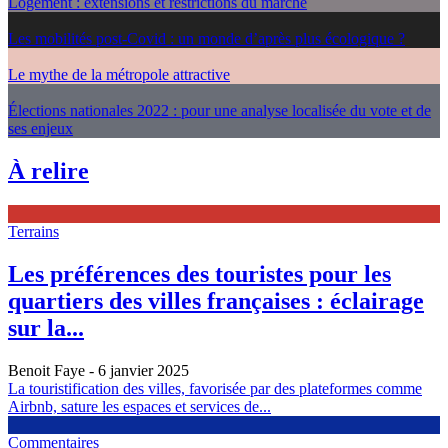
Logement : extensions et restrictions du marché
Les mobilités post-Covid : un monde d’après plus écologique ?
Le mythe de la métropole attractive
Élections nationales 2022 : pour une analyse localisée du vote et de
ses enjeux
À relire
Terrains
Les préférences des touristes pour les
quartiers des villes françaises : éclairage
sur la...
Benoit Faye
- 6 janvier 2025
La touristification des villes, favorisée par des plateformes comme
Airbnb, sature les espaces et services de...
Commentaires