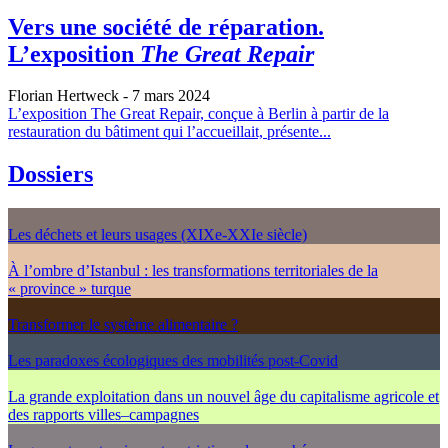
Vers une société de réparation.
L’exposition
The Great Repair
Florian Hertweck
- 7 mars 2024
L’exposition The Great Repair, conçue à Berlin à partir de la
restauration du bâtiment qui l’accueillait, présente...
Dossiers
Les déchets et leurs usages (XIXe-XXIe siècle)
À l’ombre d’Istanbul : les transformations territoriales de la
« province » turque
Transformer le système alimentaire ?
Les paradoxes écologiques des mobilités post-Covid
La grande exploitation dans un nouvel âge du capitalisme agricole et
des rapports villes–campagnes