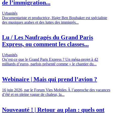
de l’immigration...
Urbanités
Documentariste et productrice, Hajer Ben Boubaker est spécialiste
des musiques arabes et des luttes des immigrés...
Lu / Les Naufragés du Grand Paris
Express, ou comment les classes...
Urbanités
Qu’est-ce que le Grand Paris Express ? Un méga-projet à 42
milliards d’euros, parfois présenté comme « le chantier du...
Webinaire | Mais qui prend l’avion ?
16 juin 2026, par le Forum Vies Mobiles À l’approche des vacances
d’été et en pleine vague de chaleur, la...
Nouveauté ! | Retour au plan : quels ont