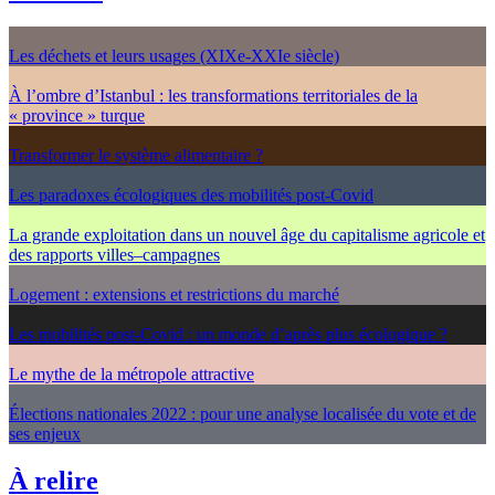
Les déchets et leurs usages (XIXe-XXIe siècle)
À l’ombre d’Istanbul : les transformations territoriales de la
« province » turque
Transformer le système alimentaire ?
Les paradoxes écologiques des mobilités post-Covid
La grande exploitation dans un nouvel âge du capitalisme agricole et
des rapports villes–campagnes
Logement : extensions et restrictions du marché
Les mobilités post-Covid : un monde d’après plus écologique ?
Le mythe de la métropole attractive
Élections nationales 2022 : pour une analyse localisée du vote et de
ses enjeux
À relire