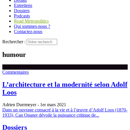
Débats
Entretiens
Dossiers
Podcasts
Read Metropolitics
Qui sommes-nous ?
Contactez-nous
Rechercher :
humour
Commentaires
L’architecture et la modernité selon Adolf
Loos
Adrien Durrmeyer
- 1er mars 2021
Dans un ouvrage consacré à la vie et à l’œuvre d’Adolf Loos (1870-
1933), Can Onaner dévoile la puissance critique de...
Dossiers