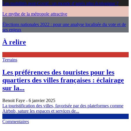
Les mobilités post-Covid : un monde d’après plus écologique ?
Le mythe de la métropole attractive
Élections nationales 2022 : pour une analyse localisée du vote et de
ses enjeux
À relire
Terrains
Les préférences des touristes pour les
quartiers des villes françaises : éclairage
sur la...
Benoit Faye
- 6 janvier 2025
La touristification des villes, favorisée par des plateformes comme
Airbnb, sature les espaces et services de...
Commentaires