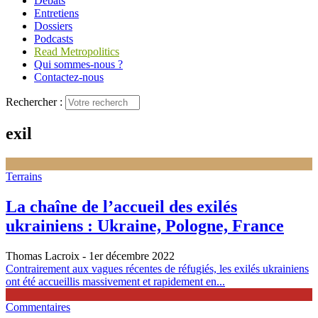
Débats
Entretiens
Dossiers
Podcasts
Read Metropolitics
Qui sommes-nous ?
Contactez-nous
Rechercher :
exil
Terrains
La chaîne de l’accueil des exilés
ukrainiens : Ukraine, Pologne, France
Thomas Lacroix
- 1er décembre 2022
Contrairement aux vagues récentes de réfugiés, les exilés ukrainiens
ont été accueillis massivement et rapidement en...
Commentaires