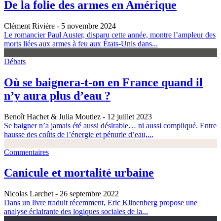
De la folie des armes en Amérique
Clément Rivière
- 5 novembre 2024
Le romancier Paul Auster, disparu cette année, montre l’ampleur des
morts liées aux armes à feu aux États-Unis dans...
Débats
Où se baignera-t-on en France quand il
n’y aura plus d’eau ?
Benoît Hachet & Julia Moutiez
- 12 juillet 2023
Se baigner n’a jamais été aussi désirable… ni aussi compliqué. Entre
hausse des coûts de l’énergie et pénurie d’eau,...
Commentaires
Canicule et mortalité urbaine
Nicolas Larchet
- 26 septembre 2022
Dans un livre traduit récemment, Eric Klinenberg propose une
analyse éclairante des logiques sociales de la...