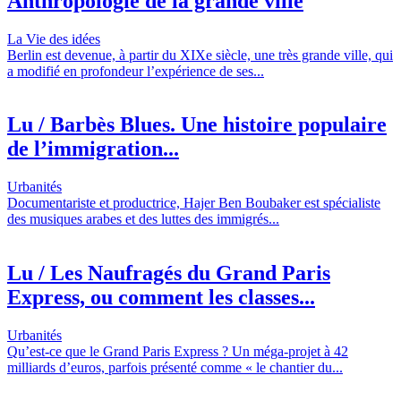
Anthropologie de la grande ville
La Vie des idées
Berlin est devenue, à partir du XIXe siècle, une très grande ville, qui
a modifié en profondeur l’expérience de ses...
Lu / Barbès Blues. Une histoire populaire
de l’immigration...
Urbanités
Documentariste et productrice, Hajer Ben Boubaker est spécialiste
des musiques arabes et des luttes des immigrés...
Lu / Les Naufragés du Grand Paris
Express, ou comment les classes...
Urbanités
Qu’est-ce que le Grand Paris Express ? Un méga-projet à 42
milliards d’euros, parfois présenté comme « le chantier du...