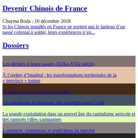
Devenir Chinois de France
Chayma Boda
- 10 décembre 2018
Si les Chinois installés en France ne portent pas le fardeau d’un
passé colonial à solder, leurs expériences n’en...
Dossiers
Les déchets et leurs usages (XIXe-XXIe siècle)
À l’ombre d’Istanbul : les transformations territoriales de la
« province » turque
Transformer le système alimentaire ?
Les paradoxes écologiques des mobilités post-Covid
La grande exploitation dans un nouvel âge du capitalisme agricole et
des rapports villes–campagnes
Logement : extensions et restrictions du marché