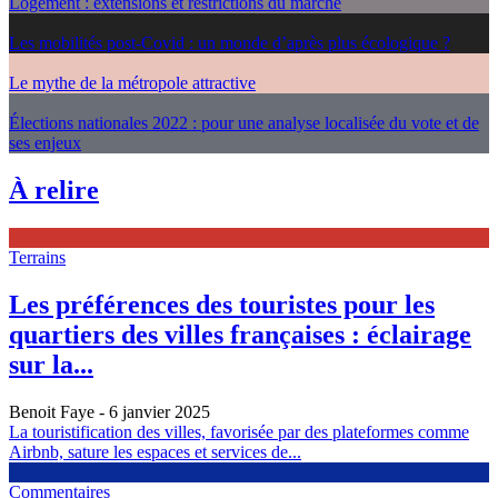
Logement : extensions et restrictions du marché
Les mobilités post-Covid : un monde d’après plus écologique ?
Le mythe de la métropole attractive
Élections nationales 2022 : pour une analyse localisée du vote et de
ses enjeux
À relire
Terrains
Les préférences des touristes pour les
quartiers des villes françaises : éclairage
sur la...
Benoit Faye
- 6 janvier 2025
La touristification des villes, favorisée par des plateformes comme
Airbnb, sature les espaces et services de...
Commentaires