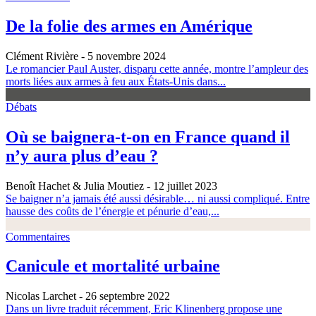
De la folie des armes en Amérique
Clément Rivière
- 5 novembre 2024
Le romancier Paul Auster, disparu cette année, montre l’ampleur des
morts liées aux armes à feu aux États-Unis dans...
Débats
Où se baignera-t-on en France quand il
n’y aura plus d’eau ?
Benoît Hachet & Julia Moutiez
- 12 juillet 2023
Se baigner n’a jamais été aussi désirable… ni aussi compliqué. Entre
hausse des coûts de l’énergie et pénurie d’eau,...
Commentaires
Canicule et mortalité urbaine
Nicolas Larchet
- 26 septembre 2022
Dans un livre traduit récemment, Eric Klinenberg propose une