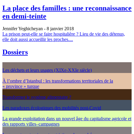
La place des familles : une reconnaissance
en demi-teinte
Jennifer Yeghicheyan
- 8 janvier 2018
La prison peut-elle se faire hospitalière ? Lieu de vie des détenus,
elle doit aussi accueillir les proches....
Dossiers
Les déchets et leurs usages (XIXe-XXIe siècle)
À l’ombre d’Istanbul : les transformations territoriales de la
« province » turque
Transformer le système alimentaire ?
Les paradoxes écologiques des mobilités post-Covid
La grande exploitation dans un nouvel âge du capitalisme agricole et
des rapports villes–campagnes