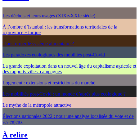
Les déchets et leurs usages (XIXe-XXIe siècle)
À l’ombre d’Istanbul : les transformations territoriales de la
« province » turque
Transformer le système alimentaire ?
Les paradoxes écologiques des mobilités post-Covid
La grande exploitation dans un nouvel âge du capitalisme agricole et
des rapports villes–campagnes
Logement : extensions et restrictions du marché
Les mobilités post-Covid : un monde d’après plus écologique ?
Le mythe de la métropole attractive
Élections nationales 2022 : pour une analyse localisée du vote et de
ses enjeux
À relire