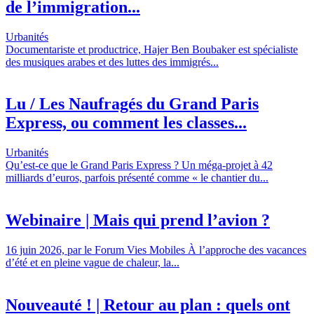
de l’immigration...
Urbanités
Documentariste et productrice, Hajer Ben Boubaker est spécialiste
des musiques arabes et des luttes des immigrés...
Lu / Les Naufragés du Grand Paris
Express, ou comment les classes...
Urbanités
Qu’est-ce que le Grand Paris Express ? Un méga-projet à 42
milliards d’euros, parfois présenté comme « le chantier du...
Webinaire | Mais qui prend l’avion ?
16 juin 2026, par le Forum Vies Mobiles À l’approche des vacances
d’été et en pleine vague de chaleur, la...
Nouveauté ! | Retour au plan : quels ont