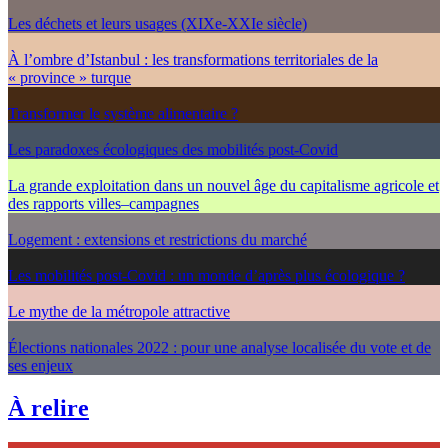
Les déchets et leurs usages (XIXe-XXIe siècle)
À l’ombre d’Istanbul : les transformations territoriales de la
« province » turque
Transformer le système alimentaire ?
Les paradoxes écologiques des mobilités post-Covid
La grande exploitation dans un nouvel âge du capitalisme agricole et
des rapports villes–campagnes
Logement : extensions et restrictions du marché
Les mobilités post-Covid : un monde d’après plus écologique ?
Le mythe de la métropole attractive
Élections nationales 2022 : pour une analyse localisée du vote et de
ses enjeux
À relire