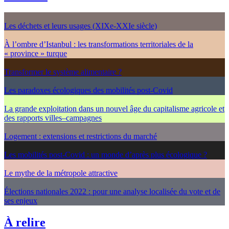
Les déchets et leurs usages (XIXe-XXIe siècle)
À l’ombre d’Istanbul : les transformations territoriales de la
« province » turque
Transformer le système alimentaire ?
Les paradoxes écologiques des mobilités post-Covid
La grande exploitation dans un nouvel âge du capitalisme agricole et
des rapports villes–campagnes
Logement : extensions et restrictions du marché
Les mobilités post-Covid : un monde d’après plus écologique ?
Le mythe de la métropole attractive
Élections nationales 2022 : pour une analyse localisée du vote et de
ses enjeux
À relire