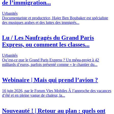
de l’immigration...
Urbanités
Documentariste et productrice, Hajer Ben Boubaker est spécialiste
des musiques arabes et des luttes des immigrés...
Lu / Les Naufragés du Grand Paris
Express, ou comment les classes...
Urbanités
Qu’est-ce que le Grand Paris Express ? Un méga-projet à 42
milliards d’euros, parfois présenté comme « le chantier du...
Webinaire | Mais qui prend l’avion ?
16 juin 2026, par le Forum Vies Mobiles À l’approche des vacances
d’été et en pleine vague de chaleur, la...
Nouveauté ! | Retour au plan : quels ont