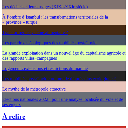
Les déchets et leurs usages (XIXe-XXIe siècle)
À l’ombre d’Istanbul : les transformations territoriales de la
« province » turque
Transformer le système alimentaire ?
Les paradoxes écologiques des mobilités post-Covid
La grande exploitation dans un nouvel âge du capitalisme agricole et
des rapports villes–campagnes
Logement : extensions et restrictions du marché
Les mobilités post-Covid : un monde d’après plus écologique ?
Le mythe de la métropole attractive
Élections nationales 2022 : pour une analyse localisée du vote et de
ses enjeux
À relire