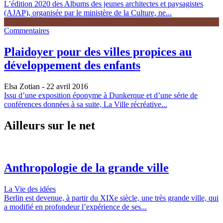
L’édition 2020 des Albums des jeunes architectes et paysagistes
(AJAP), organisée par le ministère de la Culture, ne...
Commentaires
Plaidoyer pour des villes propices au
développement des enfants
Elsa Zotian
- 22 avril 2016
Issu d’une exposition éponyme à Dunkerque et d’une série de
conférences données à sa suite, La Ville récréative...
Ailleurs sur le net
Anthropologie de la grande ville
La Vie des idées
Berlin est devenue, à partir du XIXe siècle, une très grande ville, qui
a modifié en profondeur l’expérience de ses...