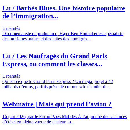
Lu / Barbès Blues. Une histoire populaire
de l’immigration...
Urbanités
Documentariste et productrice, Hajer Ben Boubaker est spécialiste
des musiques arabes et des luttes des immigrés...
Lu / Les Naufragés du Grand Paris
Express, ou comment les classes...
Urbanités
Qu’est-ce que le Grand Paris Express ? Un méga-projet à 42
milliards d’euros, parfois présenté comme « le chantier du...
Webinaire | Mais qui prend l’avion ?
16 juin 2026, par le Forum Vies Mobiles À l’approche des vacances
d’été et en pleine vague de chaleur, la...