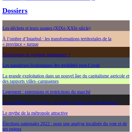
Dossiers
Les déchets et leurs usages (XIXe-XXIe siècle)
À l’ombre d’Istanbul : les transformations territoriales de la
« province » turque
Transformer le système alimentaire ?
Les paradoxes écologiques des mobilités post-Covid
La grande exploitation dans un nouvel âge du capitalisme agricole et
des rapports villes–campagnes
Logement : extensions et restrictions du marché
Les mobilités post-Covid : un monde d’après plus écologique ?
Le mythe de la métropole attractive
Élections nationales 2022 : pour une analyse localisée du vote et de
ses enjeux