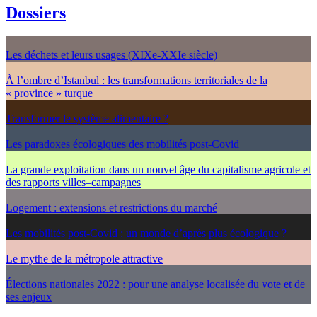
Dossiers
Les déchets et leurs usages (XIXe-XXIe siècle)
À l’ombre d’Istanbul : les transformations territoriales de la
« province » turque
Transformer le système alimentaire ?
Les paradoxes écologiques des mobilités post-Covid
La grande exploitation dans un nouvel âge du capitalisme agricole et
des rapports villes–campagnes
Logement : extensions et restrictions du marché
Les mobilités post-Covid : un monde d’après plus écologique ?
Le mythe de la métropole attractive
Élections nationales 2022 : pour une analyse localisée du vote et de
ses enjeux