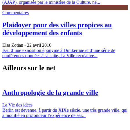
(AJAP), organisée par le ministère de la Culture, ne...
Commentaires
Plaidoyer pour des villes propices au
développement des enfants
Elsa Zotian
- 22 avril 2016
Issu d’une exposition éponyme à Dunkerque et d’une série de
conférences données à sa suite, La Ville récréative...
Ailleurs sur le net
Anthropologie de la grande ville
La Vie des idées
Berlin est devenue, à partir du XIXe siècle, une très grande ville, qui
a modifié en profondeur l’expérience de ses...