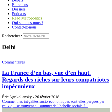
Débats
Entretiens
Dossiers
Podcasts
Read Metropolitics
Qui sommes-nous ?
Contactez-nous
Rechercher :
Delhi
Commentaires
La France d’en bas, vue d’en haut.
Regards des riches sur leurs compatriotes
impécunieux
Éric Agrikoliansky
- 26 février 2018
Comment les inégalités socio-économiques sont-elles perçues par
ceux qui se trouvent au sommet de l’échelle sociale ?...