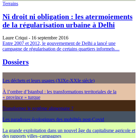
Terrains
Ni droit ni obligation : les atermoiements
de la régularisation urbaine à Delhi
Laure Criqui
- 16 septembre 2016
Entre 2007 et 2012, le gouvernement de Delhi a lancé une
campagne de régularisation de certains quartiers informels....
Dossiers
Les déchets et leurs usages (XIXe-XXIe siècle)
À l’ombre d’Istanbul : les transformations territoriales de la
« province » turque
Transformer le système alimentaire ?
Les paradoxes écologiques des mobilités post-Covid
La grande exploitation dans un nouvel âge du capitalisme agricole et
des rapports villes–campagnes