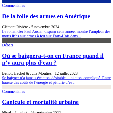
Commentaires
De la folie des armes en Amérique
Clément Rivière
- 5 novembre 2024
Le romancier Paul Auster, disparu cette année, montre l’ampleur des
morts liées aux armes à feu aux États-Unis dans...
Débats
Où se baignera-t-on en France quand il
n’y aura plus d’eau ?
Benoît Hachet & Julia Moutiez
- 12 juillet 2023
Se baigner n’a jamais été aussi désirable… ni aussi compliqué. Entre
hausse des coûts de l’énergie et pénurie d’eau,...
Commentaires
Canicule et mortalité urbaine
Nicolas Larchet
- 26 septembre 2022