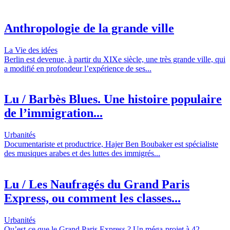
Anthropologie de la grande ville
La Vie des idées
Berlin est devenue, à partir du XIXe siècle, une très grande ville, qui
a modifié en profondeur l’expérience de ses...
Lu / Barbès Blues. Une histoire populaire
de l’immigration...
Urbanités
Documentariste et productrice, Hajer Ben Boubaker est spécialiste
des musiques arabes et des luttes des immigrés...
Lu / Les Naufragés du Grand Paris
Express, ou comment les classes...
Urbanités
Qu’est-ce que le Grand Paris Express ? Un méga-projet à 42