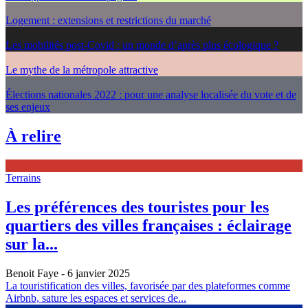
Logement : extensions et restrictions du marché
Les mobilités post-Covid : un monde d’après plus écologique ?
Le mythe de la métropole attractive
Élections nationales 2022 : pour une analyse localisée du vote et de
ses enjeux
À relire
Terrains
Les préférences des touristes pour les
quartiers des villes françaises : éclairage
sur la...
Benoit Faye
- 6 janvier 2025
La touristification des villes, favorisée par des plateformes comme
Airbnb, sature les espaces et services de...