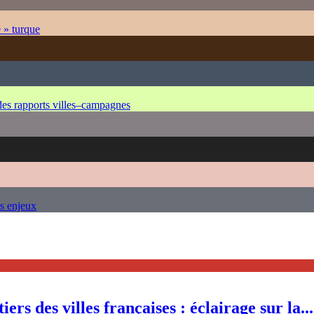
e » turque
 des rapports villes–campagnes
es enjeux
ers des villes françaises : éclairage sur la...