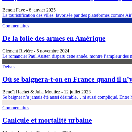
Benoit Faye
- 6 janvier 2025
La touristification des villes, favorisée par des plateformes comme Airb
Commentaires
De la folie des armes en Amérique
Clément Rivière
- 5 novembre 2024
Le romancier Paul Auster, disparu cette année, montre l’ampleur des m
Débats
Où se baignera-t-on en France quand il n’y
Benoît Hachet & Julia Moutiez
- 12 juillet 2023
Se baigner n’a jamais été aussi désirable… ni aussi compliqué. Entre h
Commentaires
Canicule et mortalité urbaine