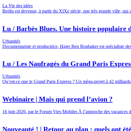
La Vie des idées
Berlin est devenue, à partir du XIXe siècle, une très grande ville, qui
Lu / Barbès Blues. Une histoire populaire d
Urbanités
Documentariste et productrice, Hajer Ben Boubaker est spécialiste des
Lu / Les Naufragés du Grand Paris Express,
Urbanités
Qu’est-ce que le Grand Paris Express ? Un méga-projet à 42 milliards 
Webinaire | Mais qui prend l’avion ?
16 juin 2026, par le Forum Vies Mobiles À l’approche des vacances d’é
Nouveauté ! | Retour au plan : quels ont été l