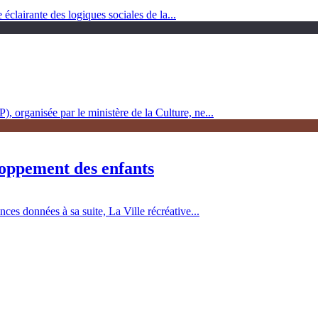
clairante des logiques sociales de la...
, organisée par le ministère de la Culture, ne...
loppement des enfants
es données à sa suite, La Ville récréative...