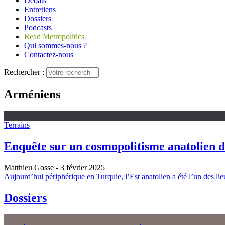
Débats
Entretiens
Dossiers
Podcasts
Read Metropolitics
Qui sommes-nous ?
Contactez-nous
Rechercher :
Arméniens
Terrains
Enquête sur un cosmopolitisme anatolien 
Matthieu Gosse
- 3 février 2025
Aujourd’hui périphérique en Turquie, l’Est anatolien a été l’un des li
Dossiers