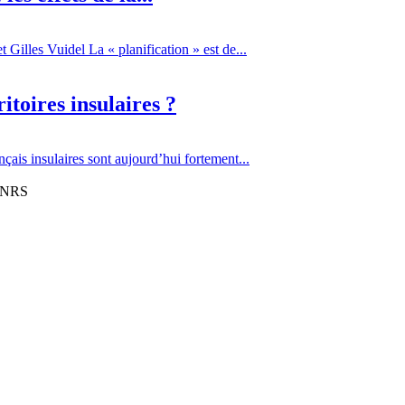
Gilles Vuidel La « planification » est de...
itoires insulaires ?
çais insulaires sont aujourd’hui fortement...
 CNRS