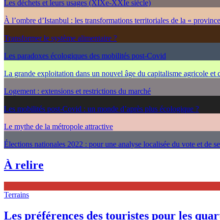
Les déchets et leurs usages (XIXe-XXIe siècle)
À l’ombre d’Istanbul : les transformations territoriales de la « provinc
Transformer le système alimentaire ?
Les paradoxes écologiques des mobilités post-Covid
La grande exploitation dans un nouvel âge du capitalisme agricole et
Logement : extensions et restrictions du marché
Les mobilités post-Covid : un monde d’après plus écologique ?
Le mythe de la métropole attractive
Élections nationales 2022 : pour une analyse localisée du vote et de s
À relire
Terrains
Les préférences des touristes pour les quarti