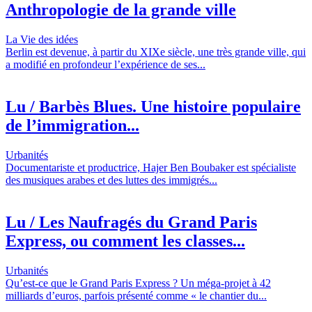
Anthropologie de la grande ville
La Vie des idées
Berlin est devenue, à partir du XIXe siècle, une très grande ville, qui
a modifié en profondeur l’expérience de ses...
Lu / Barbès Blues. Une histoire populaire
de l’immigration...
Urbanités
Documentariste et productrice, Hajer Ben Boubaker est spécialiste
des musiques arabes et des luttes des immigrés...
Lu / Les Naufragés du Grand Paris
Express, ou comment les classes...
Urbanités
Qu’est-ce que le Grand Paris Express ? Un méga-projet à 42
milliards d’euros, parfois présenté comme « le chantier du...