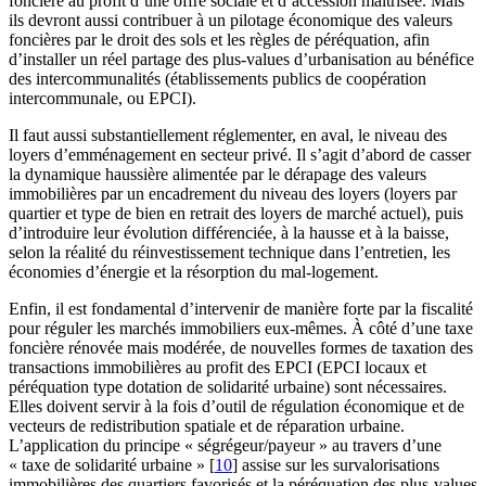
foncière au profit d’une offre sociale et d’accession maîtrisée. Mais
ils devront aussi contribuer à un pilotage économique des valeurs
foncières par le droit des sols et les règles de péréquation, afin
d’installer un réel partage des plus-values d’urbanisation au bénéfice
des intercommunalités (établissements publics de coopération
intercommunale, ou EPCI).
Il faut aussi substantiellement réglementer, en aval, le niveau des
loyers d’emménagement en secteur privé. Il s’agit d’abord de casser
la dynamique haussière alimentée par le dérapage des valeurs
immobilières par un encadrement du niveau des loyers (loyers par
quartier et type de bien en retrait des loyers de marché actuel), puis
d’introduire leur évolution différenciée, à la hausse et à la baisse,
selon la réalité du réinvestissement technique dans l’entretien, les
économies d’énergie et la résorption du mal-logement.
Enfin, il est fondamental d’intervenir de manière forte par la fiscalité
pour réguler les marchés immobiliers eux-mêmes. À côté d’une taxe
foncière rénovée mais modérée, de nouvelles formes de taxation des
transactions immobilières au profit des EPCI (EPCI locaux et
péréquation type dotation de solidarité urbaine) sont nécessaires.
Elles doivent servir à la fois d’outil de régulation économique et de
vecteurs de redistribution spatiale et de réparation urbaine.
L’application du principe « ségrégeur/payeur » au travers d’une
« taxe de solidarité urbaine »
[
10
]
assise sur les survalorisations
immobilières des quartiers favorisés et la péréquation des plus-values