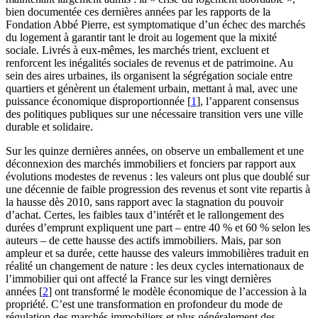
bien documentée ces dernières années par les rapports de la
Fondation Abbé Pierre, est symptomatique d’un échec des marchés
du logement à garantir tant le droit au logement que la mixité
sociale. Livrés à eux-mêmes, les marchés trient, excluent et
renforcent les inégalités sociales de revenus et de patrimoine. Au
sein des aires urbaines, ils organisent la ségrégation sociale entre
quartiers et génèrent un étalement urbain, mettant à mal, avec une
puissance économique disproportionnée
[
1
]
, l’apparent consensus
des politiques publiques sur une nécessaire transition vers une ville
durable et solidaire.
Sur les quinze dernières années, on observe un emballement et une
déconnexion des marchés immobiliers et fonciers par rapport aux
évolutions modestes de revenus : les valeurs ont plus que doublé sur
une décennie de faible progression des revenus et sont vite repartis à
la hausse dès 2010, sans rapport avec la stagnation du pouvoir
d’achat. Certes, les faibles taux d’intérêt et le rallongement des
durées d’emprunt expliquent une part – entre 40 % et 60 % selon les
auteurs – de cette hausse des actifs immobiliers. Mais, par son
ampleur et sa durée, cette hausse des valeurs immobilières traduit en
réalité un changement de nature : les deux cycles internationaux de
l’immobilier qui ont affecté la France sur les vingt dernières
années
[
2
]
ont transformé le modèle économique de l’accession à la
propriété. C’est une transformation en profondeur du mode de
régulation des marchés immobiliers et plus généralement des