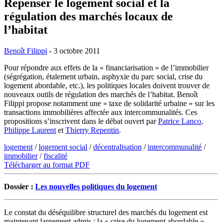
Repenser le logement social et la
régulation des marchés locaux de
l’habitat
Benoît Filippi
- 3 octobre 2011
Pour répondre aux effets de la « financiarisation » de l’immobilier
(ségrégation, étalement urbain, asphyxie du parc social, crise du
logement abordable, etc.), les politiques locales doivent trouver de
nouveaux outils de régulation des marchés de l’habitat. Benoît
Filippi propose notamment une « taxe de solidarité urbaine » sur les
transactions immobilières affectée aux intercommunalités. Ces
propositions s’inscrivent dans le débat ouvert par
Patrice Lanco
,
Philippe Laurent
et
Thierry Repentin
.
logement
/
logement social
/
décentralisation
/
intercommunalité
/
immobilier
/
fiscalité
Télécharger au format PDF
Dossier :
Les nouvelles politiques du logement
Le constat du déséquilibre structurel des marchés du logement est
maintenant largement admis : la « crise du logement abordable »,