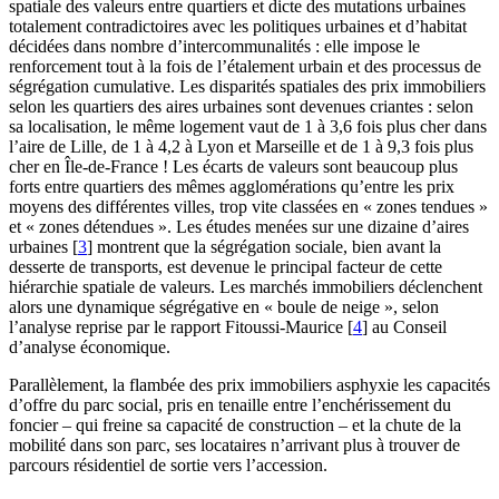
spatiale des valeurs entre quartiers et dicte des mutations urbaines
totalement contradictoires avec les politiques urbaines et d’habitat
décidées dans nombre d’intercommunalités : elle impose le
renforcement tout à la fois de l’étalement urbain et des processus de
ségrégation cumulative. Les disparités spatiales des prix immobiliers
selon les quartiers des aires urbaines sont devenues criantes : selon
sa localisation, le même logement vaut de 1 à 3,6 fois plus cher dans
l’aire de Lille, de 1 à 4,2 à Lyon et Marseille et de 1 à 9,3 fois plus
cher en Île-de-France ! Les écarts de valeurs sont beaucoup plus
forts entre quartiers des mêmes agglomérations qu’entre les prix
moyens des différentes villes, trop vite classées en « zones tendues »
et « zones détendues ». Les études menées sur une dizaine d’aires
urbaines
[
3
]
montrent que la ségrégation sociale, bien avant la
desserte de transports, est devenue le principal facteur de cette
hiérarchie spatiale de valeurs. Les marchés immobiliers déclenchent
alors une dynamique ségrégative en « boule de neige », selon
l’analyse reprise par le rapport Fitoussi-Maurice
[
4
]
au Conseil
d’analyse économique.
Parallèlement, la flambée des prix immobiliers asphyxie les capacités
d’offre du parc social, pris en tenaille entre l’enchérissement du
foncier – qui freine sa capacité de construction – et la chute de la
mobilité dans son parc, ses locataires n’arrivant plus à trouver de
parcours résidentiel de sortie vers l’accession.