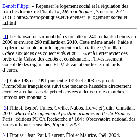
Benoît Filippi
, « Repenser le logement social et la régulation des
marchés locaux de l’habitat »,
Métropolitiques
, 3 octobre 2011.
URL : https://metropolitiques.eu/Repenser-le-logement-social-et-
la.html
[
1
]
Les transactions immobilières ont atteint 240 milliards d’euros en
2006 et environ 290 milliards en 2010. Cette même année, l’aide à
la pierre nationale pour le logement social était de 0,5 milliard.
Grâce aux aides des collectivités et du 1 %, et à l’effet levier des
prêts de la Caisse des dépôts et consignation, l’investissement
consolidé des organismes HLM devait atteindre 18 milliards
d’euros.
[
2
]
Entre 1986 et 1991 puis entre 1996 et 2008 les prix de
l’immobilier français ont suivi une tendance haussière directement
corrélée aux hausses de prix observées ailleurs sur les marchés
immobiliers mondiaux.
[
3
]
Filippi, Benoît, Funes, Cyrille, Nabos, Hervé et Tutin, Christian.
2007.
Marché du logement et fracture urbaines en Île-de-France
,
Paris : éditions PUCA Recherche n° 184 ; Observatoire national des
zones urbaines sensibles,
Rapport 2007
.
[
4
]
Fitoussi, Jean-Paul, Laurent, Éloi et Maurice, Joël. 2004.