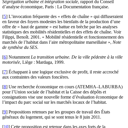
Ségrégation urbaine et intégration sociale
, rapport du Conseil
d’analyse économique, Paris : La Documentation française.
[
5
]
L’invocation fréquente des « effets de chaîne » qui diffuseraient
en faveur des foyers modestes les bienfaits de la production d’une
offre de « haut de gamme » est battue en brèche par les analyses
statistiques des mobilités résidentielles et des effets de chaîne. Voir
Filippi, Benoît. 2001. « Mobilité résidentielle et fonctionnement des
marchés de l’habitat dans l’aire métropolitaine marseillaise »,
Note
de synthèse du SES
.
[
6
]
Notamment
La transition urbaine. De la ville pédestre à la ville
motorisée
, Liège : Mardaga, 1999.
[
7
]
Échappant à une logique exclusive de profit, il reste accroché
aux contraintes des valeurs foncières.
[
8
]
Une recherche économique en cours (ATEMHA–LABURBA)
pour l’Union sociale de l’habitat et la Caisse des dépôts et
consignations vise une nouvelle forme d’évaluation économique de
l’impact du parc social sur les marchés locaux de l’habitat.
[
9
]
Propositions retenues par les groupes de travail des États
généraux du logement, qui se sont tenus le 8 juin 2011.
[
10
]
Cette proposition est retenue dans les axes forts de la