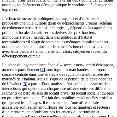
l’habitat. Tous les sept ans, un ménage sur deux connaîtra, au moins
une fois, un événement démographique le conduisant à changer de
logement.
L’efficacité même de politiques de transport et d’urbanisme
proposant une ville durable (plan de déplacements urbains, schéma
de cohérence territoriale, plan énergie,...) dépend de la capacité des
politiques locales à maîtriser les dérives des prix fonciers,
immobiliers et de l’habitat dans des politiques d’habitat
territorialisées : il s’agit de savoir si les ménages mobiles vont ou
non demain être contraints par les marchés immobiliers à… voter
avec leurs pieds, à l’encontre de leur choix citoyen en faveur du
développement durable.
La place du logement locatif social – secteur non-lucratif échappant,
au moins partiellement
[
7
]
, aux logiques marchandes – s’impose
comme centrale dans une stratégie de régulation territorialisée des
marchés de l’habitat. Mais il s’agit de la penser, de la développer et
de l’évaluer
[
8
]
à partir d’une analyse d’ensemble du système des
interactions qui opère dans chaque aire urbaine entre les différents
segments de parc au sein du locatif privé, du locatif social et du parc
en propriété occupante. Du fait des mobilités résidentielles croisées
qu’opèrent les ménages, il est essentiel qu’une offre sociale
accessible soit réellement diffusée sur tous les quartiers et secteurs
d’un territoire, en n’oubliant pas les enjeux du périurbain et
d’alternatives à l’accession pavillonnaire en troisième couronne. Les