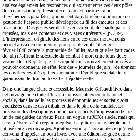
analyse également les résonances qui existent entre ces deux pôles
de la contestation qui restent « en contact par une trame
d’événements parallèles, qui puisent dans la même grammaire de
gestion de l’espace public, développée au fil des émeutes et des
révolutions. Des gestes semblables et, souvent, des participations
croisées, mais des contenus et des visées différents » (p. 349).
L’interprétation originale des liens entre ces deux mouvements
permet aussi de comprendre pourquoi ils vont s’allier en
février 1848 contre la monarchie de Juillet, avant que les barricades
de juin n’offrent le spectacle du combat à mort entre leurs deux
visions de la République. Les républicains nouvellement arrivés au
pouvoir ordonnent, en effet, lors des « journées de juin » de tirer sur
les ouvriers révoltés qui réclament une République sociale leur
garantissant le droit au travail et l’égalité réelle.
Dans une langue claire et accessible, Maurizio Gribaudi livre dans
cet ouvrage une étude d’histoire indissociablement urbaine et
sociale, dans laquelle les processus économiques et sociaux sont
enchâssés dans le tissu urbain et dans le bâti de la capitale. La
précision des descriptions donne par moments l’impression de lire
un de ces guides du vieux Paris, en vogue au XIXe siècle, mais qui
serait débarrassé du regard méprisant et pittoresque généralement
utilisé dans ces ouvrages. Ajoutons enfin qu’il s’agit de ce qu’il est
convenu d’appeler un beau livre, avec une édition soignée et une
très riche documentation (plans anciens, gravures et cartes de