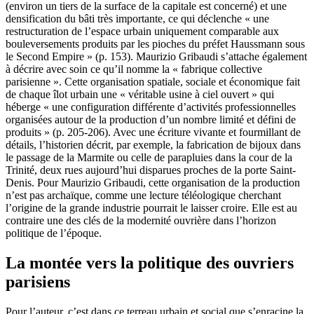
(environ un tiers de la surface de la capitale est concerné) et une
densification du bâti très importante, ce qui déclenche « une
restructuration de l’espace urbain uniquement comparable aux
bouleversements produits par les pioches du préfet Haussmann sous
le Second Empire » (p. 153). Maurizio Gribaudi s’attache également
à décrire avec soin ce qu’il nomme la « fabrique collective
parisienne ». Cette organisation spatiale, sociale et économique fait
de chaque îlot urbain une « véritable usine à ciel ouvert » qui
héberge « une configuration différente d’activités professionnelles
organisées autour de la production d’un nombre limité et défini de
produits » (p. 205‑206). Avec une écriture vivante et fourmillant de
détails, l’historien décrit, par exemple, la fabrication de bijoux dans
le passage de la Marmite ou celle de parapluies dans la cour de la
Trinité, deux rues aujourd’hui disparues proches de la porte Saint-
Denis. Pour Maurizio Gribaudi, cette organisation de la production
n’est pas archaïque, comme une lecture téléologique cherchant
l’origine de la grande industrie pourrait le laisser croire. Elle est au
contraire une des clés de la modernité ouvrière dans l’horizon
politique de l’époque.
La montée vers la politique des ouvriers
parisiens
Pour l’auteur, c’est dans ce terreau urbain et social que s’enracine la