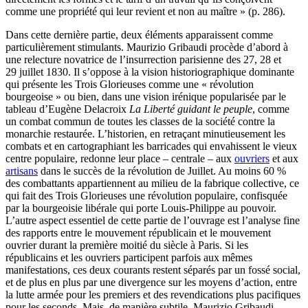
comme une propriété qui leur revient et non au maître » (p. 286).
Dans cette dernière partie, deux éléments apparaissent comme
particulièrement stimulants. Maurizio Gribaudi procède d’abord à
une relecture novatrice de l’insurrection parisienne des 27, 28 et
29 juillet 1830. Il s’oppose à la vision historiographique dominante
qui présente les Trois Glorieuses comme une « révolution
bourgeoise » ou bien, dans une vision irénique popularisée par le
tableau d’Eugène Delacroix
La Liberté guidant le peuple
, comme
un combat commun de toutes les classes de la société contre la
monarchie restaurée. L’historien, en retraçant minutieusement les
combats et en cartographiant les barricades qui envahissent le vieux
centre populaire, redonne leur place – centrale – aux
ouvriers
et aux
artisans
dans le succès de la révolution de Juillet. Au moins 60 %
des combattants appartiennent au milieu de la fabrique collective, ce
qui fait des Trois Glorieuses une révolution populaire, confisquée
par la bourgeoisie libérale qui porte Louis-Philippe au pouvoir.
L’autre aspect essentiel de cette partie de l’ouvrage est l’analyse fine
des rapports entre le mouvement républicain et le mouvement
ouvrier durant la première moitié du siècle à Paris. Si les
républicains et les ouvriers participent parfois aux mêmes
manifestations, ces deux courants restent séparés par un fossé social,
et de plus en plus par une divergence sur les moyens d’action, entre
la lutte armée pour les premiers et des revendications plus pacifiques
pour les seconds. Mais, de manière subtile, Maurizio Gribaudi