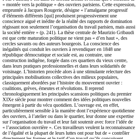
« montée vers la politique » des ouvriers parisiens. Cette expression,
empruntée à Jacques Rougerie, désigne « l’amalgame progressif
d’éléments différents [qui] produisent progressivement une
conscience aiguë et inédite de la réalité des rapports de domination
régissant non seulement l’organisation du travail parisien, mais aussi
la société entière » (p. 241). La thèse centrale de Maurizio Gribaudi
est que cette maturation politique ne vient pas « d’en haut », des
cercles savants ou des auteurs bourgeois. La conscience des
inégalités qui conduit les ouvriers à revendiquer en 1848 une
république démocratique et sociale est, au contraire, une
construction indigène, forgée dans ces quartiers du vieux centre,
dans leurs pratiques professionnelles et dans leurs solidarités de
voisinage. L’historien procède alors à une stimulante relecture des
principales mobilisations collectives des milieux populaires,
classiquement abordées par l’histoire du mouvement ouvrier :
coalitions, grèves, émeutes et révolutions. Il reprend
chronologiquement les principales scansions politiques du premier
XIXe siècle pour montrer comment des idées politiques nouvelles
émergent à partir du vécu quotidien. L’ouvrage est, en effet,
particulièrement sensible à la manière dont l’expérience quotidienne
des ouvriers, à l’atelier ou dans le quartier, leur donne une expertise
sur l’organisation du travail et leur fait soutenir avec force l’idée de
« l’association ouvrière ». Ces travailleurs veulent la reconnaissance
de l’égalité et la plupart de leurs luttes ont pour but de « contrôler
directement les formes et le tarif d’un travail qu’ils conçoivent