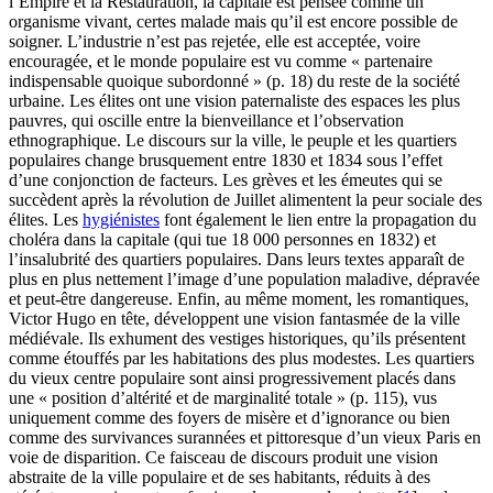
l’Empire et la Restauration, la capitale est pensée comme un
organisme vivant, certes malade mais qu’il est encore possible de
soigner. L’industrie n’est pas rejetée, elle est acceptée, voire
encouragée, et le monde populaire est vu comme « partenaire
indispensable quoique subordonné » (p. 18) du reste de la société
urbaine. Les élites ont une vision paternaliste des espaces les plus
pauvres, qui oscille entre la bienveillance et l’observation
ethnographique. Le discours sur la ville, le peuple et les quartiers
populaires change brusquement entre 1830 et 1834 sous l’effet
d’une conjonction de facteurs. Les grèves et les émeutes qui se
succèdent après la révolution de Juillet alimentent la peur sociale des
élites. Les
hygiénistes
font également le lien entre la propagation du
choléra dans la capitale (qui tue 18 000 personnes en 1832) et
l’insalubrité des quartiers populaires. Dans leurs textes apparaît de
plus en plus nettement l’image d’une population maladive, dépravée
et peut-être dangereuse. Enfin, au même moment, les romantiques,
Victor Hugo en tête, développent une vision fantasmée de la ville
médiévale. Ils exhument des vestiges historiques, qu’ils présentent
comme étouffés par les habitations des plus modestes. Les quartiers
du vieux centre populaire sont ainsi progressivement placés dans
une « position d’altérité et de marginalité totale » (p. 115), vus
uniquement comme des foyers de misère et d’ignorance ou bien
comme des survivances surannées et pittoresque d’un vieux Paris en
voie de disparition. Ce faisceau de discours produit une vision
abstraite de la ville populaire et de ses habitants, réduits à des