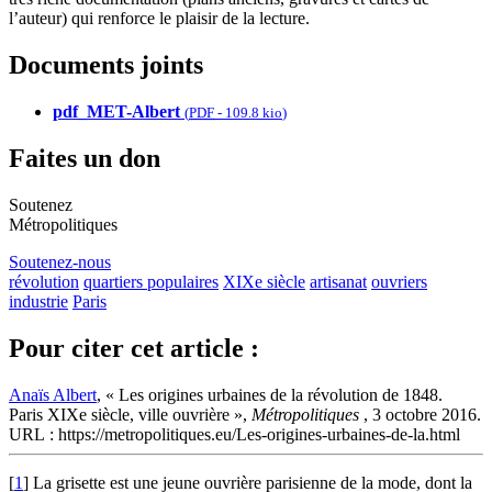
l’auteur) qui renforce le plaisir de la lecture.
Documents joints
pdf_MET-Albert
(
PDF
-
109.8 kio
)
Faites un don
Soutenez
Métropolitiques
Soutenez-nous
révolution
quartiers populaires
XIXe siècle
artisanat
ouvriers
industrie
Paris
Pour citer cet article :
Anaïs Albert
, « Les origines urbaines de la révolution de 1848.
Paris XIXe siècle, ville ouvrière »,
Métropolitiques
, 3 octobre 2016.
URL : https://metropolitiques.eu/Les-origines-urbaines-de-la.html
[
1
]
La grisette est une jeune ouvrière parisienne de la mode, dont la