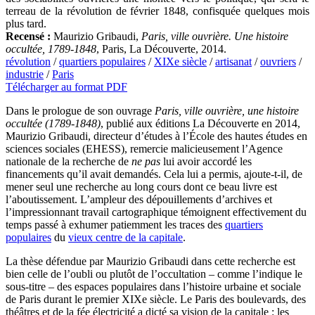
terreau de la révolution de février 1848, confisquée quelques mois
plus tard.
Recensé :
Maurizio Gribaudi,
Paris, ville ouvrière. Une histoire
occultée, 1789‑1848
, Paris, La Découverte, 2014.
révolution
/
quartiers populaires
/
XIXe siècle
/
artisanat
/
ouvriers
/
industrie
/
Paris
Télécharger au format PDF
Dans le prologue de son ouvrage
Paris, ville ouvrière, une histoire
occultée (1789‑1848)
, publié aux éditions La Découverte en 2014,
Maurizio Gribaudi, directeur d’études à l’École des hautes études en
sciences sociales (EHESS), remercie malicieusement l’Agence
nationale de la recherche de
ne pas
lui avoir accordé les
financements qu’il avait demandés. Cela lui a permis, ajoute-t-il, de
mener seul une recherche au long cours dont ce beau livre est
l’aboutissement. L’ampleur des dépouillements d’archives et
l’impressionnant travail cartographique témoignent effectivement du
temps passé à exhumer patiemment les traces des
quartiers
populaires
du
vieux centre de la capitale
.
La thèse défendue par Maurizio Gribaudi dans cette recherche est
bien celle de l’oubli ou plutôt de l’occultation – comme l’indique le
sous-titre – des espaces populaires dans l’histoire urbaine et sociale
de Paris durant le premier XIXe siècle. Le Paris des boulevards, des
théâtres et de la fée électricité a dicté sa vision de la capitale : les