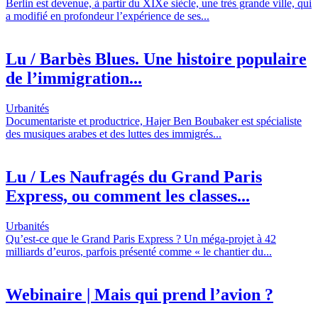
Berlin est devenue, à partir du XIXe siècle, une très grande ville, qui
a modifié en profondeur l’expérience de ses...
Lu / Barbès Blues. Une histoire populaire
de l’immigration...
Urbanités
Documentariste et productrice, Hajer Ben Boubaker est spécialiste
des musiques arabes et des luttes des immigrés...
Lu / Les Naufragés du Grand Paris
Express, ou comment les classes...
Urbanités
Qu’est-ce que le Grand Paris Express ? Un méga-projet à 42
milliards d’euros, parfois présenté comme « le chantier du...
Webinaire | Mais qui prend l’avion ?