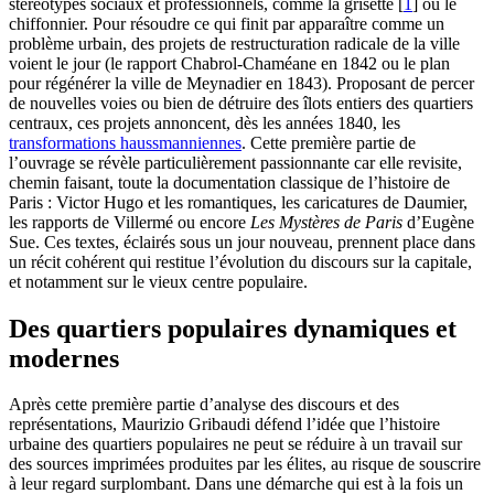
stéréotypes sociaux et professionnels, comme la grisette
[
1
]
ou le
chiffonnier. Pour résoudre ce qui finit par apparaître comme un
problème urbain, des projets de restructuration radicale de la ville
voient le jour (le rapport Chabrol-Chaméane en 1842 ou le plan
pour régénérer la ville de Meynadier en 1843). Proposant de percer
de nouvelles voies ou bien de détruire des îlots entiers des quartiers
centraux, ces projets annoncent, dès les années 1840, les
transformations haussmanniennes
. Cette première partie de
l’ouvrage se révèle particulièrement passionnante car elle revisite,
chemin faisant, toute la documentation classique de l’histoire de
Paris : Victor Hugo et les romantiques, les caricatures de Daumier,
les rapports de Villermé ou encore
Les Mystères de Paris
d’Eugène
Sue. Ces textes, éclairés sous un jour nouveau, prennent place dans
un récit cohérent qui restitue l’évolution du discours sur la capitale,
et notamment sur le vieux centre populaire.
Des quartiers populaires dynamiques et
modernes
Après cette première partie d’analyse des discours et des
représentations, Maurizio Gribaudi défend l’idée que l’histoire
urbaine des quartiers populaires ne peut se réduire à un travail sur
des sources imprimées produites par les élites, au risque de souscrire
à leur regard surplombant. Dans une démarche qui est à la fois un