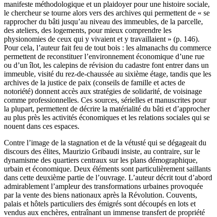
manifeste méthodologique et un plaidoyer pour une histoire sociale,
le chercheur se tourne alors vers des archives qui permettent de « se
rapprocher du bâti jusqu’au niveau des immeubles, de la parcelle,
des ateliers, des logements, pour mieux comprendre les
physionomies de ceux qui y vivaient et y travaillaient » (p. 146).
Pour cela, l’auteur fait feu de tout bois : les almanachs du commerce
permettent de reconstituer l’environnement économique d’une rue
ou d’un îlot, les calepins de révision du cadastre font entrer dans un
immeuble, visité du rez-de-chaussée au sixième étage, tandis que les
archives de la justice de paix (conseils de famille et actes de
notoriété) donnent accès aux stratégies de solidarité, de voisinage
comme professionnelles. Ces sources, sérielles et manuscrites pour
la plupart, permettent de décrire la matérialité du bâti et d’approcher
au plus près les activités économiques et les relations sociales qui se
nouent dans ces espaces.
Contre l’image de la stagnation et de la vétusté qui se dégageait du
discours des élites, Maurizio Gribaudi insiste, au contraire, sur le
dynamisme des quartiers centraux sur les plans démographique,
urbain et économique. Deux éléments sont particulièrement saillants
dans cette deuxième partie de l’ouvrage. L’auteur décrit tout d’abord
admirablement l’ampleur des transformations urbaines provoquée
par la vente des biens nationaux après la Révolution. Couvents,
palais et hôtels particuliers des émigrés sont découpés en lots et
vendus aux enchères, entraînant un immense transfert de propriété