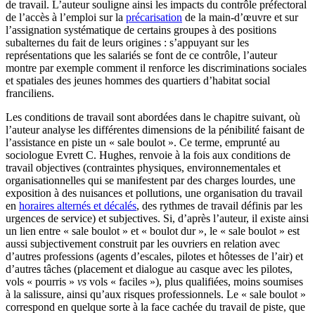
de travail. L’auteur souligne ainsi les impacts du contrôle préfectoral
de l’accès à l’emploi sur la
précarisation
de la main-d’œuvre et sur
l’assignation systématique de certains groupes à des positions
subalternes du fait de leurs origines : s’appuyant sur les
représentations que les salariés se font de ce contrôle, l’auteur
montre par exemple comment il renforce les discriminations sociales
et spatiales des jeunes hommes des quartiers d’habitat social
franciliens.
Les conditions de travail sont abordées dans le chapitre suivant, où
l’auteur analyse les différentes dimensions de la pénibilité faisant de
l’assistance en piste un « sale boulot ». Ce terme, emprunté au
sociologue Evrett C. Hughes, renvoie à la fois aux conditions de
travail objectives (contraintes physiques, environnementales et
organisationnelles qui se manifestent par des charges lourdes, une
exposition à des nuisances et pollutions, une organisation du travail
en
horaires alternés et décalés
, des rythmes de travail définis par les
urgences de service) et subjectives. Si, d’après l’auteur, il existe ainsi
un lien entre « sale boulot » et « boulot dur », le « sale boulot » est
aussi subjectivement construit par les ouvriers en relation avec
d’autres professions (agents d’escales, pilotes et hôtesses de l’air) et
d’autres tâches (placement et dialogue au casque avec les pilotes,
vols « pourris »
vs
vols « faciles »), plus qualifiées, moins soumises
à la salissure, ainsi qu’aux risques professionnels. Le « sale boulot »
correspond en quelque sorte à la face cachée du travail de piste, que