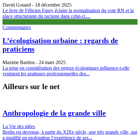
David Gouard
- 18 décembre 2025
Le livre de Félicien Faury éclaire la normalisation du vote RN et la
place structurante du racisme dans celui-ci....
Commentaires
L’écologisation urbaine : regards de
praticiens
Maxime Bardou
- 24 mars 2025
La prise en considération des enjeux écologiques influence-t-elle
vraiment les pratiques professionnelles des...
Ailleurs sur le net
Anthropologie de la grande ville
La Vie des idées
Berlin est devenue, à partir du XIXe siècle, une très grande ville, qui
a modifié en profondeur l’expérience de ses...