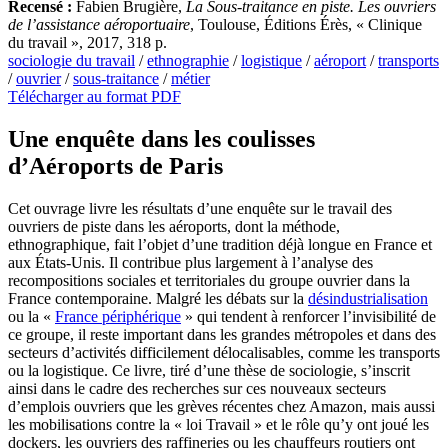
Recensé :
Fabien Brugière,
La Sous-traitance en piste. Les ouvriers
de l’assistance aéroportuaire
, Toulouse, Éditions Érès, « Clinique
du travail », 2017, 318 p.
sociologie du travail
/
ethnographie
/
logistique
/
aéroport
/
transports
/
ouvrier
/
sous-traitance
/
métier
Télécharger au format PDF
Une enquête dans les coulisses
d’Aéroports de Paris
Cet ouvrage livre les résultats d’une enquête sur le travail des
ouvriers de piste dans les aéroports, dont la méthode,
ethnographique, fait l’objet d’une tradition déjà longue en France et
aux États-Unis. Il contribue plus largement à l’analyse des
recompositions sociales et territoriales du groupe ouvrier dans la
France contemporaine. Malgré les débats sur la
désindustrialisation
ou la «
France périphérique
» qui tendent à renforcer l’invisibilité de
ce groupe, il reste important dans les grandes métropoles et dans des
secteurs d’activités difficilement délocalisables, comme les transports
ou la logistique. Ce livre, tiré d’une thèse de sociologie, s’inscrit
ainsi dans le cadre des recherches sur ces nouveaux secteurs
d’emplois ouvriers que les grèves récentes chez Amazon, mais aussi
les mobilisations contre la « loi Travail » et le rôle qu’y ont joué les
dockers, les ouvriers des raffineries ou les chauffeurs routiers ont