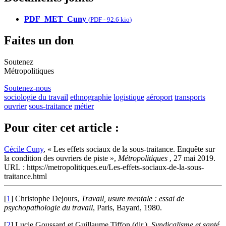
PDF_MET_Cuny
(
PDF
-
92.6 kio
)
Faites un don
Soutenez
Métropolitiques
Soutenez-nous
sociologie du travail
ethnographie
logistique
aéroport
transports
ouvrier
sous-traitance
métier
Pour citer cet article :
Cécile Cuny
, « Les effets sociaux de la sous-traitance. Enquête sur
la condition des ouvriers de piste »,
Métropolitiques
, 27 mai 2019.
URL : https://metropolitiques.eu/Les-effets-sociaux-de-la-sous-
traitance.html
[
1
]
Christophe Dejours,
Travail, usure mentale : essai de
psychopathologie du travail
, Paris, Bayard, 1980.
[
2
]
Lucie Goussard et Guillaume Tiffon (dir.),
Syndicalisme et santé