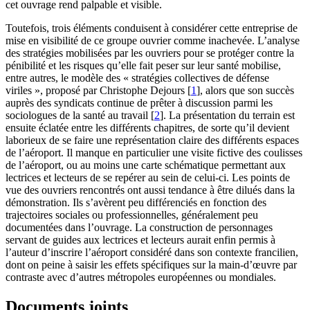
cet ouvrage rend palpable et visible.
Toutefois, trois éléments conduisent à considérer cette entreprise de
mise en visibilité de ce groupe ouvrier comme inachevée. L’analyse
des stratégies mobilisées par les ouvriers pour se protéger contre la
pénibilité et les risques qu’elle fait peser sur leur santé mobilise,
entre autres, le modèle des « stratégies collectives de défense
viriles », proposé par Christophe Dejours
[
1
]
, alors que son succès
auprès des syndicats continue de prêter à discussion parmi les
sociologues de la santé au travail
[
2
]
. La présentation du terrain est
ensuite éclatée entre les différents chapitres, de sorte qu’il devient
laborieux de se faire une représentation claire des différents espaces
de l’aéroport. Il manque en particulier une visite fictive des coulisses
de l’aéroport, ou au moins une carte schématique permettant aux
lectrices et lecteurs de se repérer au sein de celui-ci. Les points de
vue des ouvriers rencontrés ont aussi tendance à être dilués dans la
démonstration. Ils s’avèrent peu différenciés en fonction des
trajectoires sociales ou professionnelles, généralement peu
documentées dans l’ouvrage. La construction de personnages
servant de guides aux lectrices et lecteurs aurait enfin permis à
l’auteur d’inscrire l’aéroport considéré dans son contexte francilien,
dont on peine à saisir les effets spécifiques sur la main-d’œuvre par
contraste avec d’autres métropoles européennes ou mondiales.
Documents joints