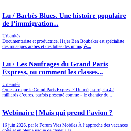
Lu / Barbès Blues. Une histoire populaire
de l’immigration...
Urbanités
Documentariste et productrice, Hajer Ben Boubaker est spécialiste
des musiques arabes et des luttes des immigrés...
Lu / Les Naufragés du Grand Paris
Express, ou comment les classes...
Urbanités
Qu’est-ce que le Grand Paris Express ? Un méga-projet à 42
milliards d’euros, parfois présenté comme « le chantier du...
Webinaire | Mais qui prend l’avion ?
16 juin 2026, par le Forum Vies Mobiles À l’approche des vacances
d’été et en pleine vague de chaleur, la...