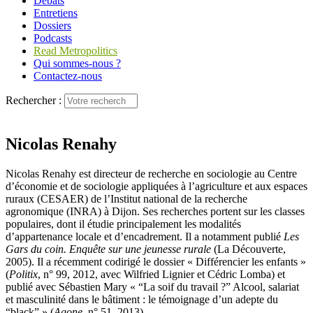
Débats
Entretiens
Dossiers
Podcasts
Read Metropolitics
Qui sommes-nous ?
Contactez-nous
Rechercher :
Nicolas Renahy
Nicolas Renahy est directeur de recherche en sociologie au Centre
d’économie et de sociologie appliquées à l’agriculture et aux espaces
ruraux (CESAER) de l’Institut national de la recherche
agronomique (INRA) à Dijon. Ses recherches portent sur les classes
populaires, dont il étudie principalement les modalités
d’appartenance locale et d’encadrement. Il a notamment publié
Les
Gars du coin. Enquête sur une jeunesse rurale
(La Découverte,
2005). Il a récemment codirigé le dossier « Différencier les enfants »
(
Politix
, n° 99, 2012, avec Wilfried Lignier et Cédric Lomba) et
publié avec Sébastien Mary « “La soif du travail ?” Alcool, salariat
et masculinité dans le bâtiment : le témoignage d’un adepte du
“black” » (
Agone
, n° 51, 2013).