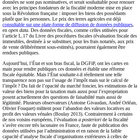
données ne sont pas nominatives, et serait souhaitable pour renouer
avec les principes fondateurs de la fiscalité moderne mise en place
sous la Révolution française : imposer les biens des possédants
plutôt que les personnes. Le prix des terres agricoles est déjà
consultable sur une plate-forme de diffusion de données publiques
,
en
open data
. Des données fiscales, comme celles utilisées pour
l’article L.17 du Livre des procédures fiscales (évaluation fiscale des
immeubles, destinée à se substituer, pour les frais notariés, aux prix
de vente délibérément sous-estimés), pourraient également être
rendues publiques.
Aujourd’hui, l’État et son bras fiscal, la DGFiP, ont les cartes en
main pour rendre publiques ces données et établir une réforme
fiscale équitable. Mais l’État souhaite-t-il réellement une telle
transparence non pas sur l’usage de l’impôt mais sur le calcul de
l’impôt ? Du fait de l’opacité du marché foncier, les estimations de la
valeur des biens pour la taxation mais aussi pour l’expropriation
posent actuellement des questions de faisabilité mais aussi de
légitimité. Plusieurs observateurs (Antoine Givaudan, André Orléan,
Olivier Fouquet) militent pour l’abandon des valeurs locatives au
profit des valeurs vénales (Boulay 2013). Contrairement à certains
de nos voisins européens, l’évaluation
a posteriori
de la fiscalité
s’avère encore très lacunaire en France, faute de publication des
données utilisées par l’administration et en raison de la faible
capacité d’analyse fiscale d’organisations extérieures à celles de