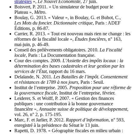
stratégies
»,
Le Nouvel Économiste
, 27 juin.
Boisvert, P. 2011. « Un simulateur de budget pour le
Plateau »,
Métro
.
Boulay, G. 2013. « Valeur », in Boulay, G. et Buhot, C.,
Les Mots du foncier. Dictionnaire critique
, Paris : ADEF
Éditions, p. 86‑87.
Carrier, R. 2013. « Tout est nouveau mais rien ne change : les
réformes de la fiscalité locale »,
Études foncières
, n° 163,
mai‑juin, p. 46‑49.
Conseil des prélèvements obligatoires. 2010.
La Fiscalité
locale
, Paris : La Documentation française.
Cour des comptes. 2009.
L’Assiette des impôts locaux : la
détermination des bases cadastrales et leur gestion par les
services de l’État
, rapport du 16 mars.
Delalande, N. 2011.
Les Batailles de l’impôt. Consentement
et résistances de 1789 à nos jours
, Paris : Seuil.
Institut de l’entreprise. 2005.
Proposition pour une réforme de
la gouvernance fiscale
, Institut de l’entreprise, février.
Leiderer, S. et Wolff, P. 2007. « Gestion des finances
publiques : une contribution à la bonne gouvernance
financière »,
Annuaire suisse de politique de développement
,
vol. 26, n° 2, p. 175‑195.
Marc, F. et Jarlier, P. 2012.
Rapport d’information
, n° 593,
enregistré à la présidence du Sénat le 13 juin.
Rapetti, D. 1978. « Géographie fiscales en milieu urbain :