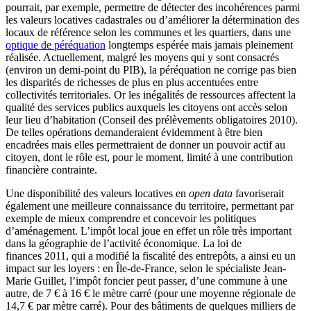
pourrait, par exemple, permettre de détecter des incohérences parmi
les valeurs locatives cadastrales ou d’améliorer la détermination des
locaux de référence selon les communes et les quartiers, dans une
optique de péréquation
longtemps espérée mais jamais pleinement
réalisée. Actuellement, malgré les moyens qui y sont consacrés
(environ un demi-point du PIB), la péréquation ne corrige pas bien
les disparités de richesses de plus en plus accentuées entre
collectivités territoriales. Or les inégalités de ressources affectent la
qualité des services publics auxquels les citoyens ont accès selon
leur lieu d’habitation (Conseil des prélèvements obligatoires 2010).
De telles opérations demanderaient évidemment à être bien
encadrées mais elles permettraient de donner un pouvoir actif au
citoyen, dont le rôle est, pour le moment, limité à une contribution
financière contrainte.
Une disponibilité des valeurs locatives en
open data
favoriserait
également une meilleure connaissance du territoire, permettant par
exemple de mieux comprendre et concevoir les politiques
d’aménagement. L’impôt local joue en effet un rôle très important
dans la géographie de l’activité économique. La loi de
finances 2011, qui a modifié la fiscalité des entrepôts, a ainsi eu un
impact sur les loyers : en Île-de-France, selon le spécialiste Jean-
Marie Guillet, l’impôt foncier peut passer, d’une commune à une
autre, de 7 € à 16 € le mètre carré (pour une moyenne régionale de
14,7 € par mètre carré). Pour des bâtiments de quelques milliers de