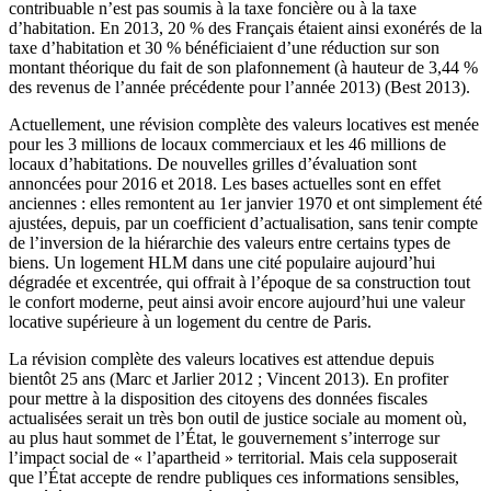
contribuable n’est pas soumis à la taxe foncière ou à la taxe
d’habitation. En 2013, 20 % des Français étaient ainsi exonérés de la
taxe d’habitation et 30 % bénéficiaient d’une réduction sur son
montant théorique du fait de son plafonnement (à hauteur de 3,44 %
des revenus de l’année précédente pour l’année 2013) (Best 2013).
Actuellement, une révision complète des valeurs locatives est menée
pour les 3 millions de locaux commerciaux et les 46 millions de
locaux d’habitations. De nouvelles grilles d’évaluation sont
annoncées pour 2016 et 2018. Les bases actuelles sont en effet
anciennes : elles remontent au 1er janvier 1970 et ont simplement été
ajustées, depuis, par un coefficient d’actualisation, sans tenir compte
de l’inversion de la hiérarchie des valeurs entre certains types de
biens. Un logement HLM dans une cité populaire aujourd’hui
dégradée et excentrée, qui offrait à l’époque de sa construction tout
le confort moderne, peut ainsi avoir encore aujourd’hui une valeur
locative supérieure à un logement du centre de Paris.
La révision complète des valeurs locatives est attendue depuis
bientôt 25 ans (Marc et Jarlier 2012 ; Vincent 2013). En profiter
pour mettre à la disposition des citoyens des données fiscales
actualisées serait un très bon outil de justice sociale au moment où,
au plus haut sommet de l’État, le gouvernement s’interroge sur
l’impact social de « l’apartheid » territorial. Mais cela supposerait
que l’État accepte de rendre publiques ces informations sensibles,