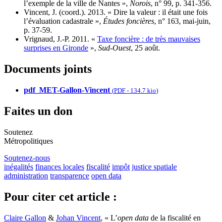
l’exemple de la ville de Nantes »,
Norois
, n° 99, p. 341‑356.
Vincent, J. (coord.). 2013. « Dire la valeur : il était une fois
l’évaluation cadastrale »,
Études foncières
, n° 163, mai‑juin,
p. 37‑59.
Vrignaud, J.‑P. 2011. «
Taxe foncière : de très mauvaises
surprises en Gironde
»,
Sud-Ouest
, 25 août.
Documents joints
pdf_MET-Gallon-Vincent
(
PDF
-
134.7 kio
)
Faites un don
Soutenez
Métropolitiques
Soutenez-nous
inégalités
finances locales
fiscalité
impôt
justice spatiale
administration
transparence
open data
Pour citer cet article :
Claire Gallon
&
Johan Vincent
, « L’
open data
de la fiscalité en