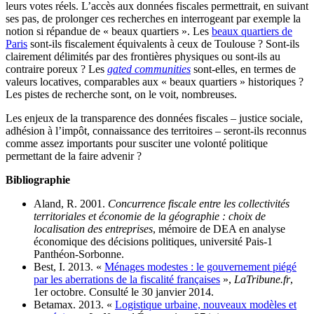
leurs votes réels. L’accès aux données fiscales permettrait, en suivant
ses pas, de prolonger ces recherches en interrogeant par exemple la
notion si répandue de « beaux quartiers ». Les
beaux quartiers de
Paris
sont-ils fiscalement équivalents à ceux de Toulouse ? Sont-ils
clairement délimités par des frontières physiques ou sont-ils au
contraire poreux ? Les
gated communities
sont-elles, en termes de
valeurs locatives, comparables aux « beaux quartiers » historiques ?
Les pistes de recherche sont, on le voit, nombreuses.
Les enjeux de la transparence des données fiscales – justice sociale,
adhésion à l’impôt, connaissance des territoires – seront-ils reconnus
comme assez importants pour susciter une volonté politique
permettant de la faire advenir ?
Bibliographie
Aland, R. 2001.
Concurrence fiscale entre les collectivités
territoriales et économie de la géographie : choix de
localisation des entreprises
, mémoire de DEA en analyse
économique des décisions politiques, université Pais‑1
Panthéon-Sorbonne.
Best, I. 2013. «
Ménages modestes : le gouvernement piégé
par les aberrations de la fiscalité françaises
»,
LaTribune.fr
,
1er octobre. Consulté le 30 janvier 2014.
Betamax. 2013. «
Logistique urbaine, nouveaux modèles et