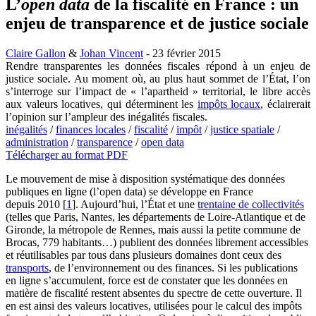
L’
open data
de la fiscalité en France : un
enjeu de transparence et de justice sociale
Claire Gallon
&
Johan Vincent
- 23 février 2015
Rendre transparentes les données fiscales répond à un enjeu de
justice sociale. Au moment où, au plus haut sommet de l’État, l’on
s’interroge sur l’impact de « l’apartheid » territorial, le libre accès
aux valeurs locatives, qui déterminent les
impôts locaux
, éclairerait
l’opinion sur l’ampleur des inégalités fiscales.
inégalités
/
finances locales
/
fiscalité
/
impôt
/
justice spatiale
/
administration
/
transparence
/
open data
Télécharger au format PDF
Le mouvement de mise à disposition systématique des données
publiques en ligne (l’open data) se développe en France
depuis 2010
[
1
]
. Aujourd’hui, l’État et une
trentaine de collectivités
(telles que Paris, Nantes, les départements de Loire-Atlantique et de
Gironde, la métropole de Rennes, mais aussi la petite commune de
Brocas, 779 habitants…) publient des données librement accessibles
et réutilisables par tous dans plusieurs domaines dont ceux des
transports
, de l’environnement ou des finances. Si les publications
en ligne s’accumulent, force est de constater que les données en
matière de fiscalité restent absentes du spectre de cette ouverture. Il
en est ainsi des valeurs locatives, utilisées pour le calcul des impôts