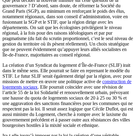
Que peut décider la nouvelle ministre sur cette question de la
gouvernance ? D’abord, sans doute, de réformer la Société du
Grand Paris (SGP), au minimum en renforçant le poids des élus,
notamment régionaux, dans son conseil d’administration, voire en
fusionnant la SGP et le STIF, que la région dirige avec les
départements. On sait que les écologistes privilégient le niveau
régional, à la fois pour des raisons idéologiques et par pur
pragmatisme (du fait du scrutin proportionnel, c’est le seul niveau de
gestion du territoire où ils pèsent réellement). Un choix stratégique
que ne peuvent évidemment qu’appuyer leurs alliés socialistes en
Île-de-France, majoritaires au conseil régional.
La création d’un Syndicat du logement d’Île-de-France (SLIF) irait
dans le même sens. Elle pourrait se faire en reprenant le modèle du
STIF. Le futur SLIF serait également dirigé par la région, avec pour
missions de mettre en œuvre une politique active de
construction de
logements sociaux
. Elle pourrait coïncider avec une révision de
l’article 55 de la loi Solidarité et renouvellement urbain, prévoyant
une hausse du quota de logements sociaux de 20 à 25 ou 30 % et
une aggravation des sanctions financières pour les communes qui ne
respectent pas la loi. Il serait assez logique que Cécile Duflot, qui est
aussi ministre du Logement, cherche à rompre avec le laxisme du
gouvernement précédent et à passer outre aux résistances des villes
bourgeoises hostiles à la mixité sociale et ethnique.
Ira-t-elle jusqu’à imposer par la loi la création d’une véritable