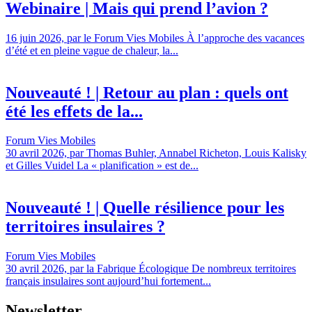
Webinaire | Mais qui prend l’avion ?
16 juin 2026, par le Forum Vies Mobiles À l’approche des vacances
d’été et en pleine vague de chaleur, la...
Nouveauté ! | Retour au plan : quels ont
été les effets de la...
Forum Vies Mobiles
30 avril 2026, par Thomas Buhler, Annabel Richeton, Louis Kalisky
et Gilles Vuidel La « planification » est de...
Nouveauté ! | Quelle résilience pour les
territoires insulaires ?
Forum Vies Mobiles
30 avril 2026, par la Fabrique Écologique De nombreux territoires
français insulaires sont aujourd’hui fortement...
Newsletter