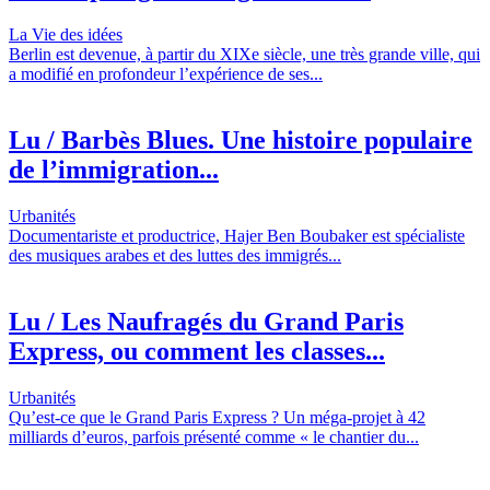
La Vie des idées
Berlin est devenue, à partir du XIXe siècle, une très grande ville, qui
a modifié en profondeur l’expérience de ses...
Lu / Barbès Blues. Une histoire populaire
de l’immigration...
Urbanités
Documentariste et productrice, Hajer Ben Boubaker est spécialiste
des musiques arabes et des luttes des immigrés...
Lu / Les Naufragés du Grand Paris
Express, ou comment les classes...
Urbanités
Qu’est-ce que le Grand Paris Express ? Un méga-projet à 42
milliards d’euros, parfois présenté comme « le chantier du...