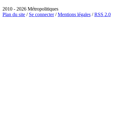
2010 - 2026 Métropolitiques
Plan du site
/
Se connecter
/
Mentions légales
/
RSS 2.0