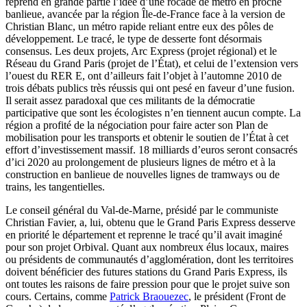
reprend en grande partie l’idée d’une rocade de métro en proche
banlieue, avancée par la région Île-de-France face à la version de
Christian Blanc, un métro rapide reliant entre eux des pôles de
développement. Le tracé, le type de desserte font désormais
consensus. Les deux projets, Arc Express (projet régional) et le
Réseau du Grand Paris (projet de l’État), et celui de l’extension vers
l’ouest du RER E, ont d’ailleurs fait l’objet à l’automne 2010 de
trois débats publics très réussis qui ont pesé en faveur d’une fusion.
Il serait assez paradoxal que ces militants de la démocratie
participative que sont les écologistes n’en tiennent aucun compte. La
région a profité de la négociation pour faire acter son Plan de
mobilisation pour les transports et obtenir le soutien de l’État à cet
effort d’investissement massif. 18 milliards d’euros seront consacrés
d’ici 2020 au prolongement de plusieurs lignes de métro et à la
construction en banlieue de nouvelles lignes de tramways ou de
trains, les tangentielles.
Le conseil général du Val-de-Marne, présidé par le communiste
Christian Favier, a, lui, obtenu que le Grand Paris Express desserve
en priorité le département et reprenne le tracé qu’il avait imaginé
pour son projet Orbival. Quant aux nombreux élus locaux, maires
ou présidents de communautés d’agglomération, dont les territoires
doivent bénéficier des futures stations du Grand Paris Express, ils
ont toutes les raisons de faire pression pour que le projet suive son
cours. Certains, comme
Patrick Braouezec
, le président (Front de