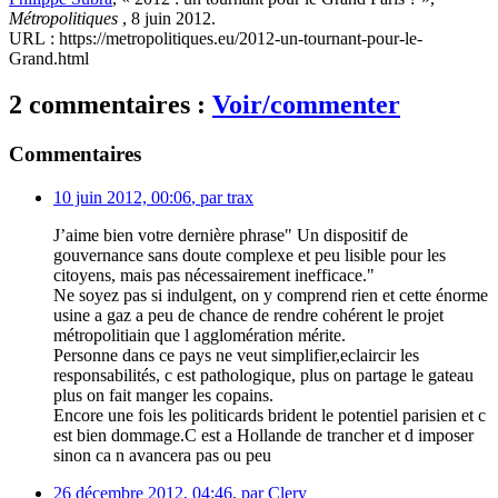
Métropolitiques
, 8 juin 2012.
URL : https://metropolitiques.eu/2012-un-tournant-pour-le-
Grand.html
2 commentaires :
Voir/commenter
Commentaires
10 juin 2012, 00:06
,
par
trax
J’aime bien votre dernière phrase" Un dispositif de
gouvernance sans doute complexe et peu lisible pour les
citoyens, mais pas nécessairement inefficace."
Ne soyez pas si indulgent, on y comprend rien et cette énorme
usine a gaz a peu de chance de rendre cohérent le projet
métropolitiain que l agglomération mérite.
Personne dans ce pays ne veut simplifier,eclaircir les
responsabilités, c est pathologique, plus on partage le gateau
plus on fait manger les copains.
Encore une fois les politicards brident le potentiel parisien et c
est bien dommage.C est a Hollande de trancher et d imposer
sinon ca n avancera pas ou peu
26 décembre 2012, 04:46
,
par
Clery