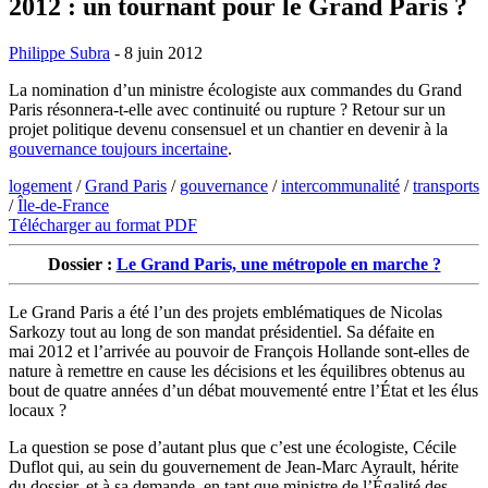
2012 : un tournant pour le Grand Paris ?
Philippe Subra
- 8 juin 2012
La nomination d’un ministre écologiste aux commandes du Grand
Paris résonnera-t-elle avec continuité ou rupture ? Retour sur un
projet politique devenu consensuel et un chantier en devenir à la
gouvernance toujours incertaine
.
logement
/
Grand Paris
/
gouvernance
/
intercommunalité
/
transports
/
Île-de-France
Télécharger au format PDF
Dossier :
Le Grand Paris, une métropole en marche ?
Le Grand Paris a été l’un des projets emblématiques de Nicolas
Sarkozy tout au long de son mandat présidentiel. Sa défaite en
mai 2012 et l’arrivée au pouvoir de François Hollande sont-elles de
nature à remettre en cause les décisions et les équilibres obtenus au
bout de quatre années d’un débat mouvementé entre l’État et les élus
locaux ?
La question se pose d’autant plus que c’est une écologiste, Cécile
Duflot qui, au sein du gouvernement de Jean-Marc Ayrault, hérite
du dossier, et à sa demande, en tant que ministre de l’Égalité des