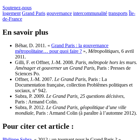
Soutenez-nous
logement
Grand Paris
gouvernance
intercommunalité
transports
Île-
de-France
En savoir plus
Béhar, D. 2011. «
Grand Paris : la gouvernance
métropolitaine… pour quoi faire ?
»,
Métropolitiques
, 6 avril
2011.
Gilli, F. et Offner, J.-M. 2008.
Paris, métropole hors les murs.
Aménager et gouverner un Grand Paris
, Paris : Presses de
Sciences Po.
Offner, J.-M. 2007.
Le Grand Paris
, Paris : La
Documentation française, collection Problèmes politiques et
sociaux, n° 942.
Subra, P. 2009.
Le Grand Paris, 25 questions décisives
,
Paris : Armand Colin.
Subra, P. 2012.
Le Grand Paris, géopolitique d’une ville
mondiale
, Paris : Armand Colin (à paraître à l’automne 2012).
Pour citer cet article :
Philippe Subra
, « 2012 : un tournant pour le Grand Paris ? »,