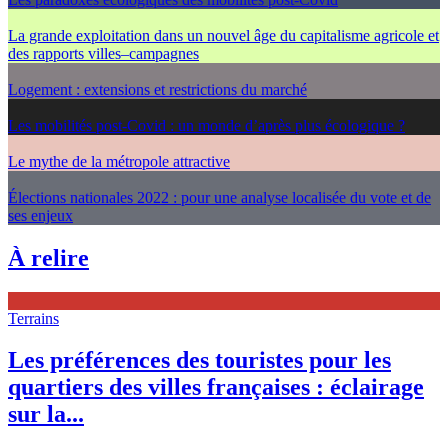
La grande exploitation dans un nouvel âge du capitalisme agricole et
des rapports villes–campagnes
Logement : extensions et restrictions du marché
Les mobilités post-Covid : un monde d’après plus écologique ?
Le mythe de la métropole attractive
Élections nationales 2022 : pour une analyse localisée du vote et de
ses enjeux
À relire
Terrains
Les préférences des touristes pour les
quartiers des villes françaises : éclairage
sur la...