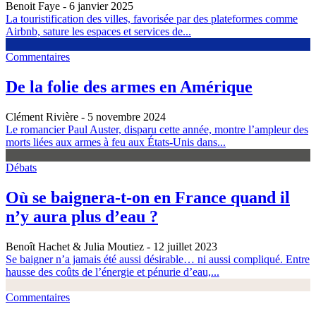
Benoit Faye
- 6 janvier 2025
La touristification des villes, favorisée par des plateformes comme
Airbnb, sature les espaces et services de...
Commentaires
De la folie des armes en Amérique
Clément Rivière
- 5 novembre 2024
Le romancier Paul Auster, disparu cette année, montre l’ampleur des
morts liées aux armes à feu aux États-Unis dans...
Débats
Où se baignera-t-on en France quand il
n’y aura plus d’eau ?
Benoît Hachet & Julia Moutiez
- 12 juillet 2023
Se baigner n’a jamais été aussi désirable… ni aussi compliqué. Entre
hausse des coûts de l’énergie et pénurie d’eau,...
Commentaires