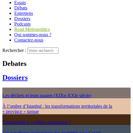
Essais
Débats
Entretiens
Dossiers
Podcasts
Read Metropolitics
Qui sommes-nous ?
Contactez-nous
Rechercher :
Debates
Dossiers
Les déchets et leurs usages (XIXe-XXIe siècle)
À l’ombre d’Istanbul : les transformations territoriales de la
« province » turque
Transformer le système alimentaire ?
Les paradoxes écologiques des mobilités post-Covid