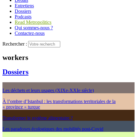
Débats
Entretiens
Dossiers
Podcasts
Read Metropolitics
Qui sommes-nous ?
Contactez-nous
Rechercher :
workers
Dossiers
Les déchets et leurs usages (XIXe-XXIe siècle)
À l’ombre d’Istanbul : les transformations territoriales de la
« province » turque
Transformer le système alimentaire ?
Les paradoxes écologiques des mobilités post-Covid