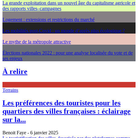
La grande exploitation dans un nouvel âge du capitalisme agricole et
des rapports villes–campagnes
Logement : extensions et restrictions du marché
Les mobilités post-Covid : un monde d’après plus écologique ?
Le mythe de la métropole attractive
Élections nationales 2022 : pour une analyse localisée du vote et de
ses enjeux
À relire
Terrains
Les préférences des touristes pour les
quartiers des villes françaises : éclairage
sur la...
Benoit Faye
- 6 janvier 2025