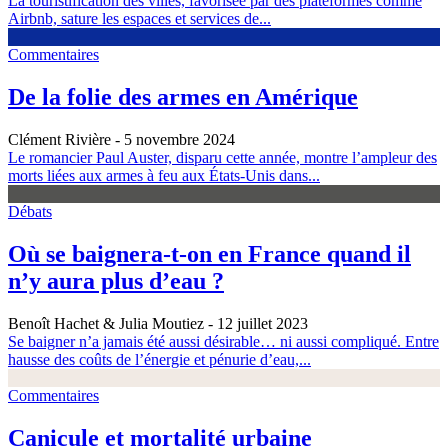
La touristification des villes, favorisée par des plateformes comme
Airbnb, sature les espaces et services de...
Commentaires
De la folie des armes en Amérique
Clément Rivière
- 5 novembre 2024
Le romancier Paul Auster, disparu cette année, montre l’ampleur des
morts liées aux armes à feu aux États-Unis dans...
Débats
Où se baignera-t-on en France quand il
n’y aura plus d’eau ?
Benoît Hachet & Julia Moutiez
- 12 juillet 2023
Se baigner n’a jamais été aussi désirable… ni aussi compliqué. Entre
hausse des coûts de l’énergie et pénurie d’eau,...
Commentaires
Canicule et mortalité urbaine