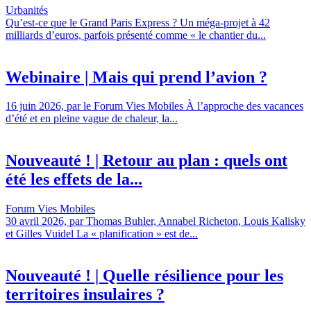
Urbanités
Qu’est-ce que le Grand Paris Express ? Un méga-projet à 42
milliards d’euros, parfois présenté comme « le chantier du...
Webinaire | Mais qui prend l’avion ?
16 juin 2026, par le Forum Vies Mobiles À l’approche des vacances
d’été et en pleine vague de chaleur, la...
Nouveauté ! | Retour au plan : quels ont
été les effets de la...
Forum Vies Mobiles
30 avril 2026, par Thomas Buhler, Annabel Richeton, Louis Kalisky
et Gilles Vuidel La « planification » est de...
Nouveauté ! | Quelle résilience pour les
territoires insulaires ?