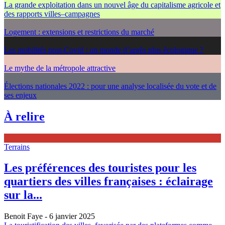
La grande exploitation dans un nouvel âge du capitalisme agricole et
des rapports villes–campagnes
Logement : extensions et restrictions du marché
Les mobilités post-Covid : un monde d’après plus écologique ?
Le mythe de la métropole attractive
Élections nationales 2022 : pour une analyse localisée du vote et de
ses enjeux
À relire
Terrains
Les préférences des touristes pour les
quartiers des villes françaises : éclairage
sur la...
Benoit Faye
- 6 janvier 2025