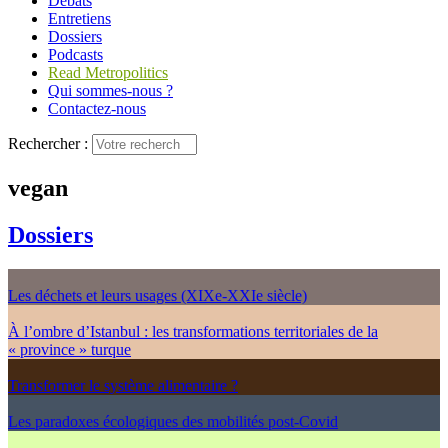
Débats
Entretiens
Dossiers
Podcasts
Read Metropolitics
Qui sommes-nous ?
Contactez-nous
Rechercher :
vegan
Dossiers
Les déchets et leurs usages (XIXe-XXIe siècle)
À l’ombre d’Istanbul : les transformations territoriales de la
« province » turque
Transformer le système alimentaire ?
Les paradoxes écologiques des mobilités post-Covid