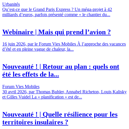
Urbanités
Qu’est-ce que le Grand Paris Express ? Un méga-projet à 42
milliards d’euros, parfois présenté comme « le chantier du...
Webinaire | Mais qui prend l’avion ?
16 juin 2026, par le Forum Vies Mobiles À l’approche des vacances
d’été et en pleine vague de chaleur, la...
Nouveauté ! | Retour au plan : quels ont
été les effets de la...
Forum Vies Mobiles
30 avril 2026, par Thomas Buhler, Annabel Richeton, Louis Kalisky
et Gilles Vuidel La « planification » est de...
Nouveauté ! | Quelle résilience pour les
territoires insulaires ?