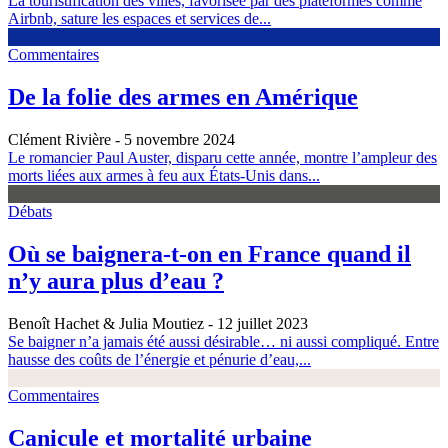
La touristification des villes, favorisée par des plateformes comme
Airbnb, sature les espaces et services de...
Commentaires
De la folie des armes en Amérique
Clément Rivière
- 5 novembre 2024
Le romancier Paul Auster, disparu cette année, montre l’ampleur des
morts liées aux armes à feu aux États-Unis dans...
Débats
Où se baignera-t-on en France quand il
n’y aura plus d’eau ?
Benoît Hachet & Julia Moutiez
- 12 juillet 2023
Se baigner n’a jamais été aussi désirable… ni aussi compliqué. Entre
hausse des coûts de l’énergie et pénurie d’eau,...
Commentaires
Canicule et mortalité urbaine