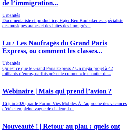
de l’immigration...
Urbanités
Documentariste et productrice, Hajer Ben Boubaker est spécialiste
des musiques arabes et des luttes des immigrés...
Lu / Les Naufragés du Grand Paris
Express, ou comment les classes...
Urbanités
Qu’est-ce que le Grand Paris Express ? Un méga-projet à 42
milliards d’euros, parfois présenté comme « le chantier du...
Webinaire | Mais qui prend l’avion ?
16 juin 2026, par le Forum Vies Mobiles À l’approche des vacances
d’été et en pleine vague de chaleur, la...
Nouveauté ! | Retour au plan : quels ont