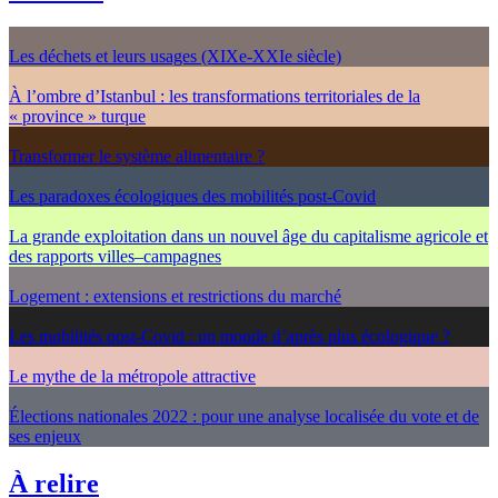
Les déchets et leurs usages (XIXe-XXIe siècle)
À l’ombre d’Istanbul : les transformations territoriales de la
« province » turque
Transformer le système alimentaire ?
Les paradoxes écologiques des mobilités post-Covid
La grande exploitation dans un nouvel âge du capitalisme agricole et
des rapports villes–campagnes
Logement : extensions et restrictions du marché
Les mobilités post-Covid : un monde d’après plus écologique ?
Le mythe de la métropole attractive
Élections nationales 2022 : pour une analyse localisée du vote et de
ses enjeux
À relire