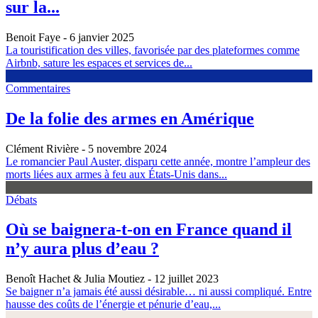
sur la...
Benoit Faye
- 6 janvier 2025
La touristification des villes, favorisée par des plateformes comme
Airbnb, sature les espaces et services de...
Commentaires
De la folie des armes en Amérique
Clément Rivière
- 5 novembre 2024
Le romancier Paul Auster, disparu cette année, montre l’ampleur des
morts liées aux armes à feu aux États-Unis dans...
Débats
Où se baignera-t-on en France quand il
n’y aura plus d’eau ?
Benoît Hachet & Julia Moutiez
- 12 juillet 2023
Se baigner n’a jamais été aussi désirable… ni aussi compliqué. Entre
hausse des coûts de l’énergie et pénurie d’eau,...