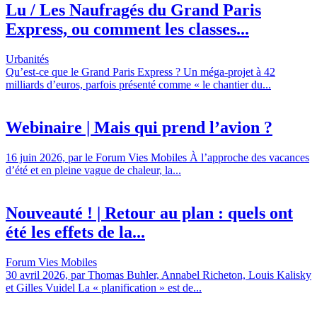
Lu / Les Naufragés du Grand Paris
Express, ou comment les classes...
Urbanités
Qu’est-ce que le Grand Paris Express ? Un méga-projet à 42
milliards d’euros, parfois présenté comme « le chantier du...
Webinaire | Mais qui prend l’avion ?
16 juin 2026, par le Forum Vies Mobiles À l’approche des vacances
d’été et en pleine vague de chaleur, la...
Nouveauté ! | Retour au plan : quels ont
été les effets de la...
Forum Vies Mobiles
30 avril 2026, par Thomas Buhler, Annabel Richeton, Louis Kalisky
et Gilles Vuidel La « planification » est de...