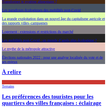
Transformer le système alimentaire ?
Les paradoxes écologiques des mobilités post-Covid
La grande exploitation dans un nouvel âge du capitalisme agricole et
des rapports villes–campagnes
Logement : extensions et restrictions du marché
Les mobilités post-Covid : un monde d’après plus écologique ?
Le mythe de la métropole attractive
Élections nationales 2022 : pour une analyse localisée du vote et de
ses enjeux
À relire
Terrains
Les préférences des touristes pour les
quartiers des villes françaises : éclairage