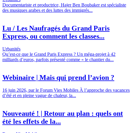
Documentariste et productrice, Hajer Ben Boubaker est spécialiste
des musiques arabes et des luttes des immigrés...
Lu / Les Naufragés du Grand Paris
Express, ou comment les classes...
Urbanités
Qu’est-ce que le Grand Paris Express ? Un méga-projet à 42
milliards d’euros, parfois présenté comme « le chantier du...
Webinaire | Mais qui prend l’avion ?
16 juin 2026, par le Forum Vies Mobiles À l’approche des vacances
d’été et en pleine vague de chaleur, la...
Nouveauté ! | Retour au plan : quels ont
été les effets de la...