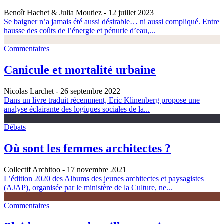
Benoît Hachet & Julia Moutiez
- 12 juillet 2023
Se baigner n’a jamais été aussi désirable… ni aussi compliqué. Entre
hausse des coûts de l’énergie et pénurie d’eau,...
Commentaires
Canicule et mortalité urbaine
Nicolas Larchet
- 26 septembre 2022
Dans un livre traduit récemment, Eric Klinenberg propose une
analyse éclairante des logiques sociales de la...
Débats
Où sont les femmes architectes ?
Collectif Architoo
- 17 novembre 2021
L’édition 2020 des Albums des jeunes architectes et paysagistes
(AJAP), organisée par le ministère de la Culture, ne...
Commentaires