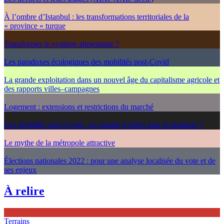
À l’ombre d’Istanbul : les transformations territoriales de la
« province » turque
Transformer le système alimentaire ?
Les paradoxes écologiques des mobilités post-Covid
La grande exploitation dans un nouvel âge du capitalisme agricole et
des rapports villes–campagnes
Logement : extensions et restrictions du marché
Les mobilités post-Covid : un monde d’après plus écologique ?
Le mythe de la métropole attractive
Élections nationales 2022 : pour une analyse localisée du vote et de
ses enjeux
À relire
Terrains