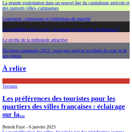
La grande exploitation dans un nouvel âge du capitalisme agricole et
des rapports villes–campagnes
Logement : extensions et restrictions du marché
Les mobilités post-Covid : un monde d’après plus écologique ?
Le mythe de la métropole attractive
Élections nationales 2022 : pour une analyse localisée du vote et de
ses enjeux
À relire
Terrains
Les préférences des touristes pour les
quartiers des villes françaises : éclairage
sur la...
Benoit Faye
- 6 janvier 2025