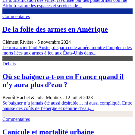
La touristification des villes, favorisée par des plateformes comme
Airbnb, sature les espaces et services de...
Commentaires
De la folie des armes en Amérique
Clément Rivière
- 5 novembre 2024
Le romancier Paul Auster, disparu cette année, montre l’ampleur des
morts liées aux armes à feu aux États-Unis dans...
Débats
Où se baignera-t-on en France quand il
n’y aura plus d’eau ?
Benoît Hachet & Julia Moutiez
- 12 juillet 2023
Se baigner n’a jamais été aussi désirable… ni aussi compliqué. Entre
hausse des coûts de l’énergie et pénurie d’eau,...
Commentaires
Canicule et mortalité urbaine