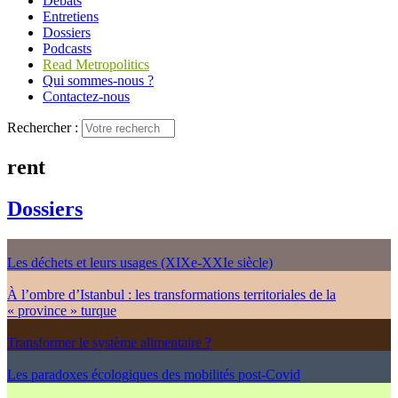
Débats
Entretiens
Dossiers
Podcasts
Read Metropolitics
Qui sommes-nous ?
Contactez-nous
Rechercher :
rent
Dossiers
Les déchets et leurs usages (XIXe-XXIe siècle)
À l’ombre d’Istanbul : les transformations territoriales de la
« province » turque
Transformer le système alimentaire ?
Les paradoxes écologiques des mobilités post-Covid