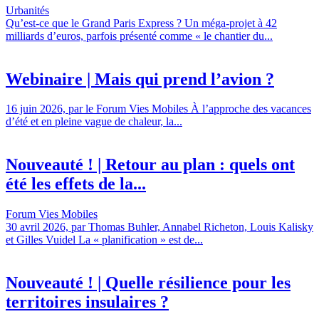
Urbanités
Qu’est-ce que le Grand Paris Express ? Un méga-projet à 42
milliards d’euros, parfois présenté comme « le chantier du...
Webinaire | Mais qui prend l’avion ?
16 juin 2026, par le Forum Vies Mobiles À l’approche des vacances
d’été et en pleine vague de chaleur, la...
Nouveauté ! | Retour au plan : quels ont
été les effets de la...
Forum Vies Mobiles
30 avril 2026, par Thomas Buhler, Annabel Richeton, Louis Kalisky
et Gilles Vuidel La « planification » est de...
Nouveauté ! | Quelle résilience pour les
territoires insulaires ?