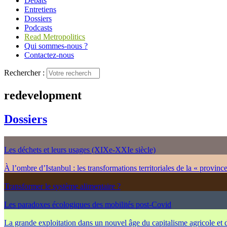
Débats
Entretiens
Dossiers
Podcasts
Read Metropolitics
Qui sommes-nous ?
Contactez-nous
Rechercher :
redevelopment
Dossiers
Les déchets et leurs usages (XIXe-XXIe siècle)
À l’ombre d’Istanbul : les transformations territoriales de la « provinc
Transformer le système alimentaire ?
Les paradoxes écologiques des mobilités post-Covid
La grande exploitation dans un nouvel âge du capitalisme agricole et