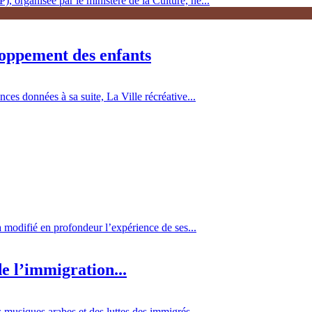
, organisée par le ministère de la Culture, ne...
loppement des enfants
es données à sa suite, La Ville récréative...
 a modifié en profondeur l’expérience de ses...
e l’immigration...
 musiques arabes et des luttes des immigrés...