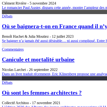
Clément Rivière
- 5 novembre 2024
Le romancier Paul Auster, disparu cette année, montre l’ampleur des m
Débats
Où se baignera-t-on en France quand il n’y
Benoît Hachet & Julia Moutiez
- 12 juillet 2023
Se baigner n’a jamais été aussi désirable… ni aussi compliqué. Entre h
Commentaires
Canicule et mortalité urbaine
Nicolas Larchet
- 26 septembre 2022
Dans un livre traduit récemment, Eric Klinenberg propose une analyse é
Débats
Où sont les femmes architectes ?
Collectif Architoo
- 17 novembre 2021