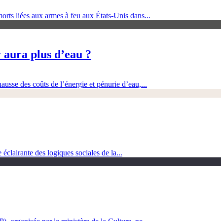
orts liées aux armes à feu aux États-Unis dans...
 aura plus d’eau ?
ausse des coûts de l’énergie et pénurie d’eau,...
clairante des logiques sociales de la...