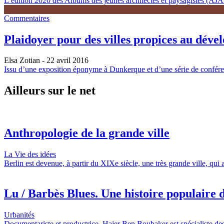
L’édition 2020 des Albums des jeunes architectes et paysagistes (AJAP)
Commentaires
Plaidoyer pour des villes propices au déve
Elsa Zotian
- 22 avril 2016
Issu d’une exposition éponyme à Dunkerque et d’une série de conférenc
Ailleurs sur le net
Anthropologie de la grande ville
La Vie des idées
Berlin est devenue, à partir du XIXe siècle, une très grande ville, qui
Lu / Barbès Blues. Une histoire populaire d
Urbanités
Documentariste et productrice, Hajer Ben Boubaker est spécialiste des