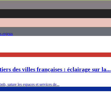
es enjeux
ers des villes françaises : éclairage sur la...
nb, sature les espaces et services de...