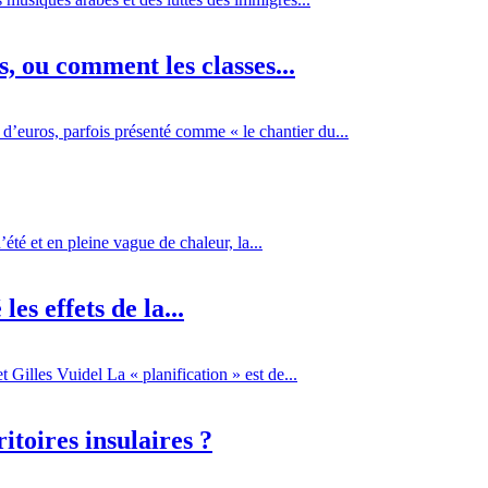
 ou comment les classes...
d’euros, parfois présenté comme « le chantier du...
té et en pleine vague de chaleur, la...
es effets de la...
Gilles Vuidel La « planification » est de...
itoires insulaires ?