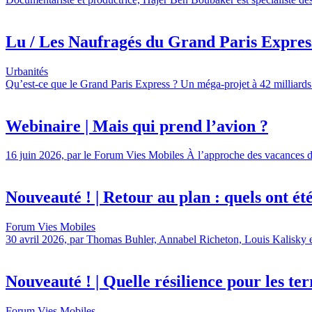
Lu / Les Naufragés du Grand Paris Express,
Urbanités
Qu’est-ce que le Grand Paris Express ? Un méga-projet à 42 milliards 
Webinaire | Mais qui prend l’avion ?
16 juin 2026, par le Forum Vies Mobiles À l’approche des vacances d’é
Nouveauté ! | Retour au plan : quels ont été l
Forum Vies Mobiles
30 avril 2026, par Thomas Buhler, Annabel Richeton, Louis Kalisky et 
Nouveauté ! | Quelle résilience pour les terr
Forum Vies Mobiles