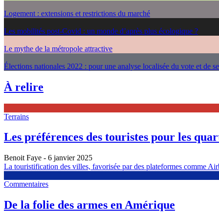
Logement : extensions et restrictions du marché
Les mobilités post-Covid : un monde d’après plus écologique ?
Le mythe de la métropole attractive
Élections nationales 2022 : pour une analyse localisée du vote et de s
À relire
Terrains
Les préférences des touristes pour les quarti
Benoit Faye
- 6 janvier 2025
La touristification des villes, favorisée par des plateformes comme Airb
Commentaires
De la folie des armes en Amérique