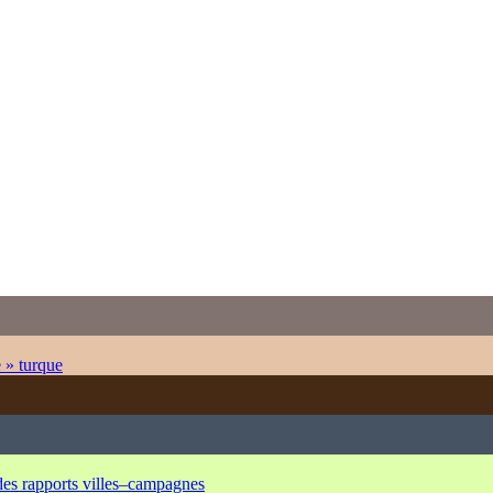
e » turque
 des rapports villes–campagnes