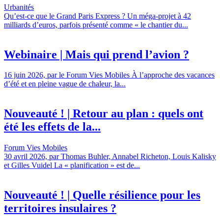
Urbanités
Qu’est-ce que le Grand Paris Express ? Un méga-projet à 42
milliards d’euros, parfois présenté comme « le chantier du...
Webinaire | Mais qui prend l’avion ?
16 juin 2026, par le Forum Vies Mobiles À l’approche des vacances
d’été et en pleine vague de chaleur, la...
Nouveauté ! | Retour au plan : quels ont
été les effets de la...
Forum Vies Mobiles
30 avril 2026, par Thomas Buhler, Annabel Richeton, Louis Kalisky
et Gilles Vuidel La « planification » est de...
Nouveauté ! | Quelle résilience pour les
territoires insulaires ?