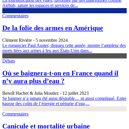
La touristification des villes, favorisée par des plateformes comme
Airbnb, sature les espaces et services de...
Commentaires
De la folie des armes en Amérique
Clément Rivière
- 5 novembre 2024
Le romancier Paul Auster, disparu cette année, montre l’ampleur des
morts liées aux armes à feu aux États-Unis dans...
Débats
Où se baignera-t-on en France quand il
n’y aura plus d’eau ?
Benoît Hachet & Julia Moutiez
- 12 juillet 2023
Se baigner n’a jamais été aussi désirable… ni aussi compliqué. Entre
hausse des coûts de l’énergie et pénurie d’eau,...
Commentaires
Canicule et mortalité urbaine