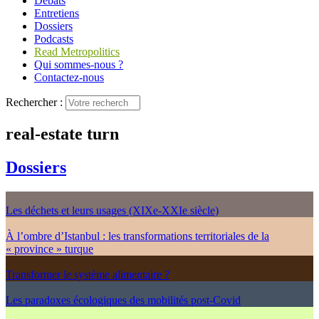
Débats
Entretiens
Dossiers
Podcasts
Read Metropolitics
Qui sommes-nous ?
Contactez-nous
Rechercher :
real-estate turn
Dossiers
Les déchets et leurs usages (XIXe-XXIe siècle)
À l’ombre d’Istanbul : les transformations territoriales de la
« province » turque
Transformer le système alimentaire ?
Les paradoxes écologiques des mobilités post-Covid