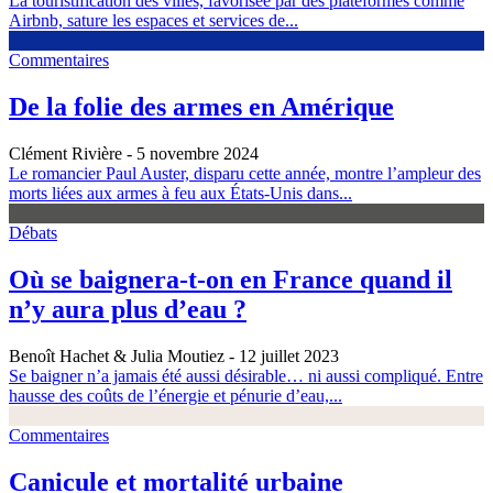
La touristification des villes, favorisée par des plateformes comme
Airbnb, sature les espaces et services de...
Commentaires
De la folie des armes en Amérique
Clément Rivière
- 5 novembre 2024
Le romancier Paul Auster, disparu cette année, montre l’ampleur des
morts liées aux armes à feu aux États-Unis dans...
Débats
Où se baignera-t-on en France quand il
n’y aura plus d’eau ?
Benoît Hachet & Julia Moutiez
- 12 juillet 2023
Se baigner n’a jamais été aussi désirable… ni aussi compliqué. Entre
hausse des coûts de l’énergie et pénurie d’eau,...
Commentaires
Canicule et mortalité urbaine