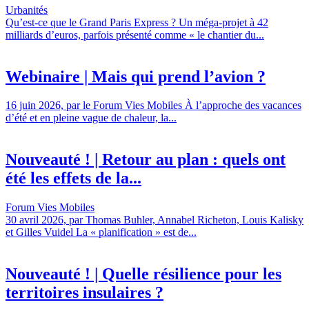
Urbanités
Qu’est-ce que le Grand Paris Express ? Un méga-projet à 42
milliards d’euros, parfois présenté comme « le chantier du...
Webinaire | Mais qui prend l’avion ?
16 juin 2026, par le Forum Vies Mobiles À l’approche des vacances
d’été et en pleine vague de chaleur, la...
Nouveauté ! | Retour au plan : quels ont
été les effets de la...
Forum Vies Mobiles
30 avril 2026, par Thomas Buhler, Annabel Richeton, Louis Kalisky
et Gilles Vuidel La « planification » est de...
Nouveauté ! | Quelle résilience pour les
territoires insulaires ?