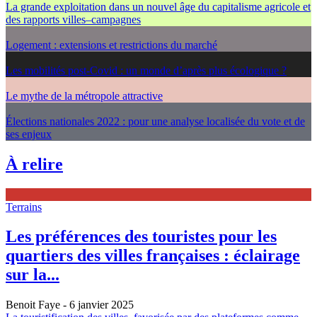
La grande exploitation dans un nouvel âge du capitalisme agricole et
des rapports villes–campagnes
Logement : extensions et restrictions du marché
Les mobilités post-Covid : un monde d’après plus écologique ?
Le mythe de la métropole attractive
Élections nationales 2022 : pour une analyse localisée du vote et de
ses enjeux
À relire
Terrains
Les préférences des touristes pour les
quartiers des villes françaises : éclairage
sur la...
Benoit Faye
- 6 janvier 2025