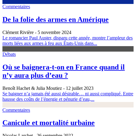
Commentaires
De la folie des armes en Amérique
Clément Rivière
- 5 novembre 2024
Le romancier Paul Auster, disparu cette année, montre l’ampleur des
morts liées aux armes à feu aux États-Unis dans...
Débats
Où se baignera-t-on en France quand il
n’y aura plus d’eau ?
Benoît Hachet & Julia Moutiez
- 12 juillet 2023
Se baigner n’a jamais été aussi désirable… ni aussi compliqué. Entre
hausse des coûts de l’énergie et pénurie d’eau,...
Commentaires
Canicule et mortalité urbaine
Nicolas Larchet
- 26 septembre 2022