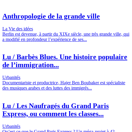
Anthropologie de la grande ville
La Vie des idées
Berlin est devenue, à partir du XIXe siècle, une très grande ville, qui
a modifié en profondeur l’expérience de ses...
Lu / Barbès Blues. Une histoire populaire
de l’immigration...
Urbanités
Documentariste et productrice, Hajer Ben Boubaker est spécialiste
des musiques arabes et des luttes des immigrés...
Lu / Les Naufragés du Grand Paris
Express, ou comment les classes...
Urbanités
Qu’est-ce que le Grand Paris Express ? Un méga-projet à 42