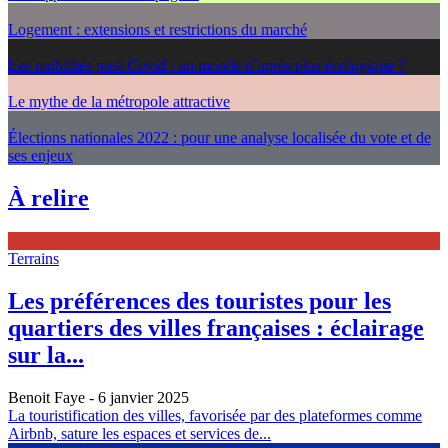
Logement : extensions et restrictions du marché
Les mobilités post-Covid : un monde d’après plus écologique ?
Le mythe de la métropole attractive
Élections nationales 2022 : pour une analyse localisée du vote et de
ses enjeux
À relire
Terrains
Les préférences des touristes pour les
quartiers des villes françaises : éclairage
sur la...
Benoit Faye
- 6 janvier 2025
La touristification des villes, favorisée par des plateformes comme
Airbnb, sature les espaces et services de...