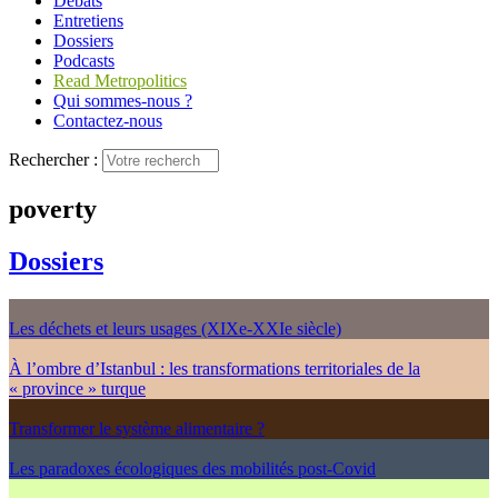
Débats
Entretiens
Dossiers
Podcasts
Read Metropolitics
Qui sommes-nous ?
Contactez-nous
Rechercher :
poverty
Dossiers
Les déchets et leurs usages (XIXe-XXIe siècle)
À l’ombre d’Istanbul : les transformations territoriales de la
« province » turque
Transformer le système alimentaire ?
Les paradoxes écologiques des mobilités post-Covid