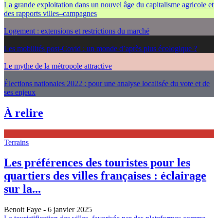
La grande exploitation dans un nouvel âge du capitalisme agricole et
des rapports villes–campagnes
Logement : extensions et restrictions du marché
Les mobilités post-Covid : un monde d’après plus écologique ?
Le mythe de la métropole attractive
Élections nationales 2022 : pour une analyse localisée du vote et de
ses enjeux
À relire
Terrains
Les préférences des touristes pour les
quartiers des villes françaises : éclairage
sur la...
Benoit Faye
- 6 janvier 2025