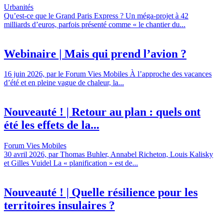
Urbanités
Qu’est-ce que le Grand Paris Express ? Un méga-projet à 42
milliards d’euros, parfois présenté comme « le chantier du...
Webinaire | Mais qui prend l’avion ?
16 juin 2026, par le Forum Vies Mobiles À l’approche des vacances
d’été et en pleine vague de chaleur, la...
Nouveauté ! | Retour au plan : quels ont
été les effets de la...
Forum Vies Mobiles
30 avril 2026, par Thomas Buhler, Annabel Richeton, Louis Kalisky
et Gilles Vuidel La « planification » est de...
Nouveauté ! | Quelle résilience pour les
territoires insulaires ?