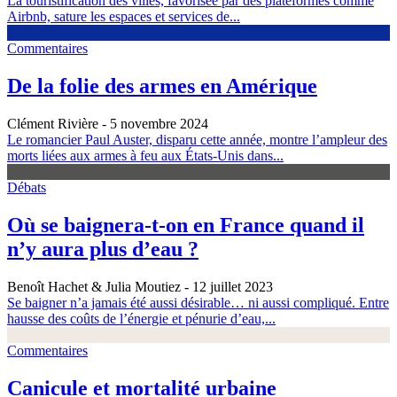
La touristification des villes, favorisée par des plateformes comme
Airbnb, sature les espaces et services de...
Commentaires
De la folie des armes en Amérique
Clément Rivière
- 5 novembre 2024
Le romancier Paul Auster, disparu cette année, montre l’ampleur des
morts liées aux armes à feu aux États-Unis dans...
Débats
Où se baignera-t-on en France quand il
n’y aura plus d’eau ?
Benoît Hachet & Julia Moutiez
- 12 juillet 2023
Se baigner n’a jamais été aussi désirable… ni aussi compliqué. Entre
hausse des coûts de l’énergie et pénurie d’eau,...
Commentaires
Canicule et mortalité urbaine