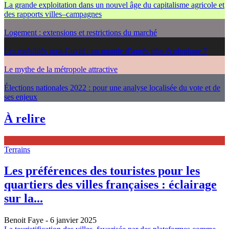
La grande exploitation dans un nouvel âge du capitalisme agricole et
des rapports villes–campagnes
Logement : extensions et restrictions du marché
Les mobilités post-Covid : un monde d’après plus écologique ?
Le mythe de la métropole attractive
Élections nationales 2022 : pour une analyse localisée du vote et de
ses enjeux
À relire
Terrains
Les préférences des touristes pour les
quartiers des villes françaises : éclairage
sur la...
Benoit Faye
- 6 janvier 2025