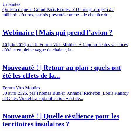
Urbanités
Qu’est-ce que le Grand Paris Express ? Un méga-projet à 42
milliards d’euros, parfois présenté comme « le chantier du...
Webinaire | Mais qui prend l’avion ?
16 juin 2026, par le Forum Vies Mobiles À l’approche des vacances
d’été et en pleine vague de chaleur, la...
Nouveauté ! | Retour au plan : quels ont
été les effets de la...
Forum Vies Mobiles
30 avril 2026, par Thomas Buhler, Annabel Richeton, Louis Kalisky
et Gilles Vuidel La « planification » est de...
Nouveauté ! | Quelle résilience pour les
territoires insulaires ?