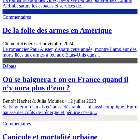
La touristification des villes, favorisée par des plateformes comme
Airbnb, sature les espaces et services de...
Commentaires
De la folie des armes en Amérique
Clément Rivière
- 5 novembre 2024
Le romancier Paul Auster, disparu cette année, montre l’ampleur des
morts liées aux armes à feu aux États-Unis dans...
Débats
Où se baignera-t-on en France quand il
n’y aura plus d’eau ?
Benoît Hachet & Julia Moutiez
- 12 juillet 2023
Se baigner n’a jamais été aussi désirable… ni aussi compliqué. Entre
hausse des coûts de l’énergie et pénurie d’eau,...
Commentaires
Canicule et mortalité urbaine