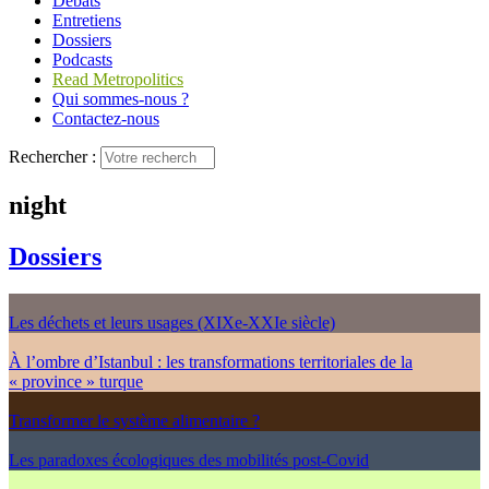
Débats
Entretiens
Dossiers
Podcasts
Read Metropolitics
Qui sommes-nous ?
Contactez-nous
Rechercher :
night
Dossiers
Les déchets et leurs usages (XIXe-XXIe siècle)
À l’ombre d’Istanbul : les transformations territoriales de la
« province » turque
Transformer le système alimentaire ?
Les paradoxes écologiques des mobilités post-Covid