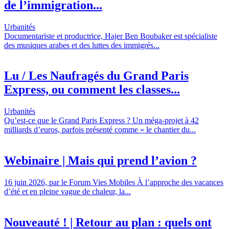
de l’immigration...
Urbanités
Documentariste et productrice, Hajer Ben Boubaker est spécialiste
des musiques arabes et des luttes des immigrés...
Lu / Les Naufragés du Grand Paris
Express, ou comment les classes...
Urbanités
Qu’est-ce que le Grand Paris Express ? Un méga-projet à 42
milliards d’euros, parfois présenté comme « le chantier du...
Webinaire | Mais qui prend l’avion ?
16 juin 2026, par le Forum Vies Mobiles À l’approche des vacances
d’été et en pleine vague de chaleur, la...
Nouveauté ! | Retour au plan : quels ont