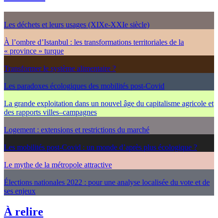
Les déchets et leurs usages (XIXe-XXIe siècle)
À l’ombre d’Istanbul : les transformations territoriales de la
« province » turque
Transformer le système alimentaire ?
Les paradoxes écologiques des mobilités post-Covid
La grande exploitation dans un nouvel âge du capitalisme agricole et
des rapports villes–campagnes
Logement : extensions et restrictions du marché
Les mobilités post-Covid : un monde d’après plus écologique ?
Le mythe de la métropole attractive
Élections nationales 2022 : pour une analyse localisée du vote et de
ses enjeux
À relire