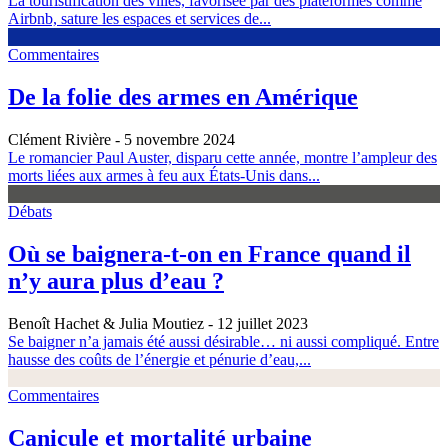
La touristification des villes, favorisée par des plateformes comme
Airbnb, sature les espaces et services de...
Commentaires
De la folie des armes en Amérique
Clément Rivière
- 5 novembre 2024
Le romancier Paul Auster, disparu cette année, montre l’ampleur des
morts liées aux armes à feu aux États-Unis dans...
Débats
Où se baignera-t-on en France quand il
n’y aura plus d’eau ?
Benoît Hachet & Julia Moutiez
- 12 juillet 2023
Se baigner n’a jamais été aussi désirable… ni aussi compliqué. Entre
hausse des coûts de l’énergie et pénurie d’eau,...
Commentaires
Canicule et mortalité urbaine