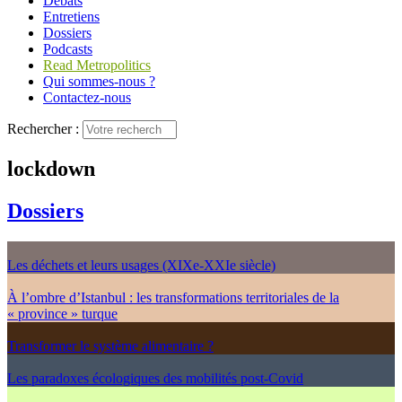
Débats
Entretiens
Dossiers
Podcasts
Read Metropolitics
Qui sommes-nous ?
Contactez-nous
Rechercher :
lockdown
Dossiers
Les déchets et leurs usages (XIXe-XXIe siècle)
À l’ombre d’Istanbul : les transformations territoriales de la
« province » turque
Transformer le système alimentaire ?
Les paradoxes écologiques des mobilités post-Covid