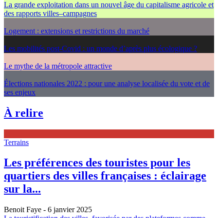
La grande exploitation dans un nouvel âge du capitalisme agricole et
des rapports villes–campagnes
Logement : extensions et restrictions du marché
Les mobilités post-Covid : un monde d’après plus écologique ?
Le mythe de la métropole attractive
Élections nationales 2022 : pour une analyse localisée du vote et de
ses enjeux
À relire
Terrains
Les préférences des touristes pour les
quartiers des villes françaises : éclairage
sur la...
Benoit Faye
- 6 janvier 2025