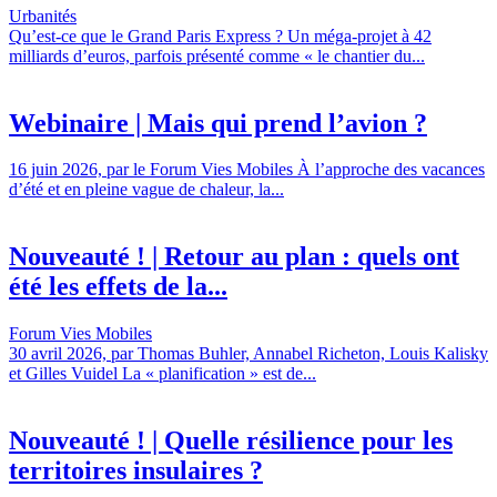
Urbanités
Qu’est-ce que le Grand Paris Express ? Un méga-projet à 42
milliards d’euros, parfois présenté comme « le chantier du...
Webinaire | Mais qui prend l’avion ?
16 juin 2026, par le Forum Vies Mobiles À l’approche des vacances
d’été et en pleine vague de chaleur, la...
Nouveauté ! | Retour au plan : quels ont
été les effets de la...
Forum Vies Mobiles
30 avril 2026, par Thomas Buhler, Annabel Richeton, Louis Kalisky
et Gilles Vuidel La « planification » est de...
Nouveauté ! | Quelle résilience pour les
territoires insulaires ?