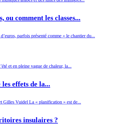
 ou comment les classes...
d’euros, parfois présenté comme « le chantier du...
té et en pleine vague de chaleur, la...
es effets de la...
Gilles Vuidel La « planification » est de...
itoires insulaires ?