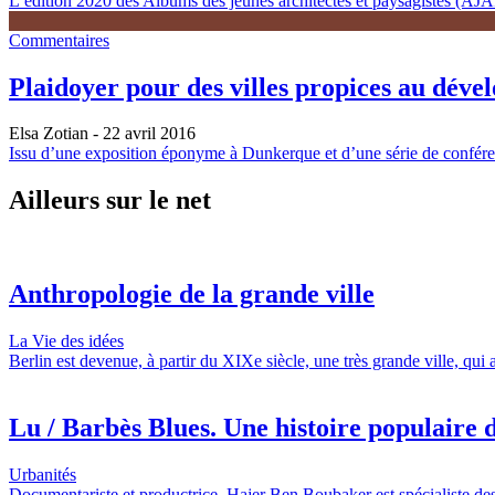
L’édition 2020 des Albums des jeunes architectes et paysagistes (AJAP)
Commentaires
Plaidoyer pour des villes propices au déve
Elsa Zotian
- 22 avril 2016
Issu d’une exposition éponyme à Dunkerque et d’une série de conférenc
Ailleurs sur le net
Anthropologie de la grande ville
La Vie des idées
Berlin est devenue, à partir du XIXe siècle, une très grande ville, qui
Lu / Barbès Blues. Une histoire populaire d
Urbanités
Documentariste et productrice, Hajer Ben Boubaker est spécialiste des