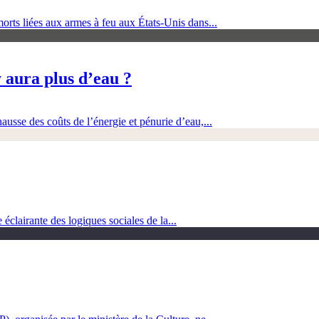
orts liées aux armes à feu aux États-Unis dans...
 aura plus d’eau ?
ausse des coûts de l’énergie et pénurie d’eau,...
clairante des logiques sociales de la...