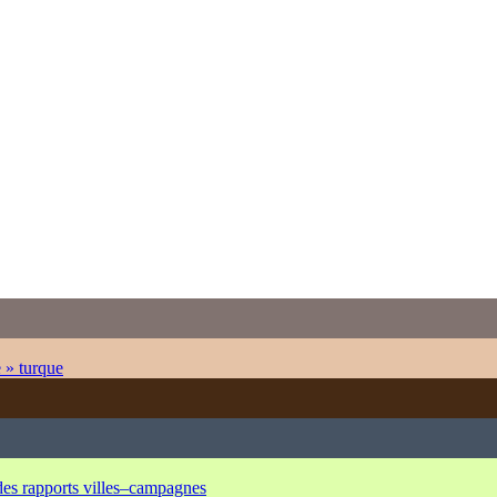
e » turque
 des rapports villes–campagnes