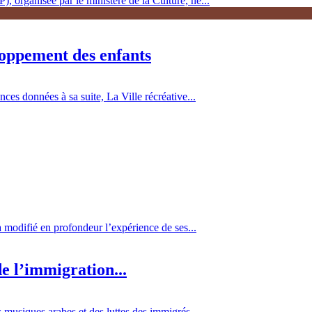
, organisée par le ministère de la Culture, ne...
loppement des enfants
es données à sa suite, La Ville récréative...
 a modifié en profondeur l’expérience de ses...
e l’immigration...
 musiques arabes et des luttes des immigrés...