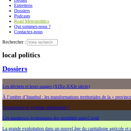
Débats
Entretiens
Dossiers
Podcasts
Read Metropolitics
Qui sommes-nous ?
Contactez-nous
Rechercher :
local politics
Dossiers
Les déchets et leurs usages (XIXe-XXIe siècle)
À l’ombre d’Istanbul : les transformations territoriales de la « provinc
Transformer le système alimentaire ?
Les paradoxes écologiques des mobilités post-Covid
La grande exploitation dans un nouvel âge du capitalisme agricole et