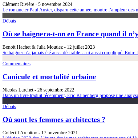
Clément Rivière
- 5 novembre 2024
Le romancier Paul Auster, disparu cette année, montre l’ampleur des m
Débats
Où se baignera-t-on en France quand il n’y
Benoît Hachet & Julia Moutiez
- 12 juillet 2023
Se baigner n’a jamais été aussi désirable… ni aussi compliqué. Entre h
Commentaires
Canicule et mortalité urbaine
Nicolas Larchet
- 26 septembre 2022
Dans un livre traduit récemment, Eric Klinenberg propose une analyse é
Débats
Où sont les femmes architectes ?
Collectif Architoo
- 17 novembre 2021