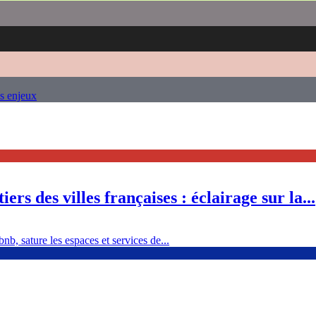
es enjeux
ers des villes françaises : éclairage sur la...
nb, sature les espaces et services de...