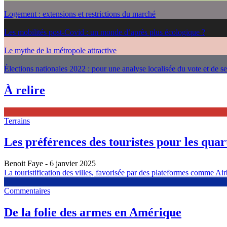
Logement : extensions et restrictions du marché
Les mobilités post-Covid : un monde d’après plus écologique ?
Le mythe de la métropole attractive
Élections nationales 2022 : pour une analyse localisée du vote et de s
À relire
Terrains
Les préférences des touristes pour les quarti
Benoit Faye
- 6 janvier 2025
La touristification des villes, favorisée par des plateformes comme Airb
Commentaires
De la folie des armes en Amérique