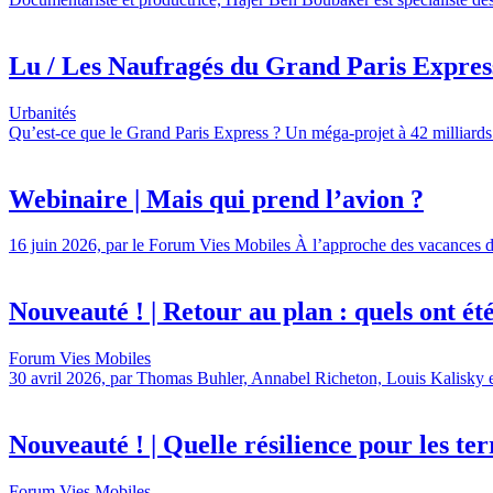
Lu / Les Naufragés du Grand Paris Express,
Urbanités
Qu’est-ce que le Grand Paris Express ? Un méga-projet à 42 milliards 
Webinaire | Mais qui prend l’avion ?
16 juin 2026, par le Forum Vies Mobiles À l’approche des vacances d’é
Nouveauté ! | Retour au plan : quels ont été l
Forum Vies Mobiles
30 avril 2026, par Thomas Buhler, Annabel Richeton, Louis Kalisky et 
Nouveauté ! | Quelle résilience pour les terr
Forum Vies Mobiles