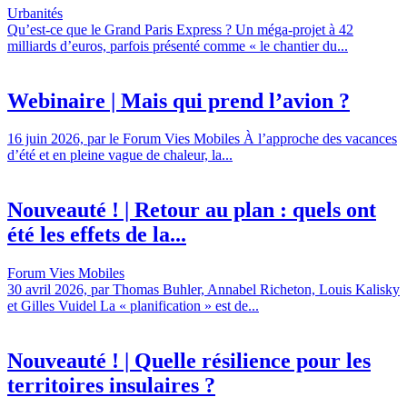
Urbanités
Qu’est-ce que le Grand Paris Express ? Un méga-projet à 42
milliards d’euros, parfois présenté comme « le chantier du...
Webinaire | Mais qui prend l’avion ?
16 juin 2026, par le Forum Vies Mobiles À l’approche des vacances
d’été et en pleine vague de chaleur, la...
Nouveauté ! | Retour au plan : quels ont
été les effets de la...
Forum Vies Mobiles
30 avril 2026, par Thomas Buhler, Annabel Richeton, Louis Kalisky
et Gilles Vuidel La « planification » est de...
Nouveauté ! | Quelle résilience pour les
territoires insulaires ?