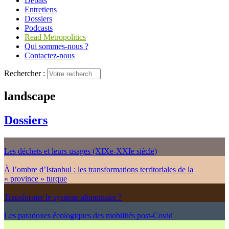
Débats
Entretiens
Dossiers
Podcasts
Read Metropolitics
Qui sommes-nous ?
Contactez-nous
Rechercher :
landscape
Dossiers
Les déchets et leurs usages (XIXe-XXIe siècle)
À l’ombre d’Istanbul : les transformations territoriales de la
« province » turque
Transformer le système alimentaire ?
Les paradoxes écologiques des mobilités post-Covid