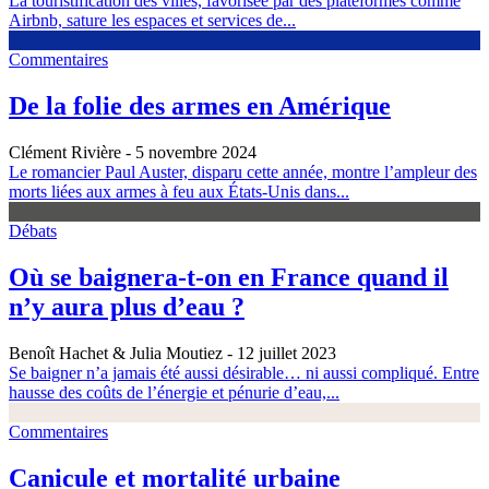
La touristification des villes, favorisée par des plateformes comme
Airbnb, sature les espaces et services de...
Commentaires
De la folie des armes en Amérique
Clément Rivière
- 5 novembre 2024
Le romancier Paul Auster, disparu cette année, montre l’ampleur des
morts liées aux armes à feu aux États-Unis dans...
Débats
Où se baignera-t-on en France quand il
n’y aura plus d’eau ?
Benoît Hachet & Julia Moutiez
- 12 juillet 2023
Se baigner n’a jamais été aussi désirable… ni aussi compliqué. Entre
hausse des coûts de l’énergie et pénurie d’eau,...
Commentaires
Canicule et mortalité urbaine