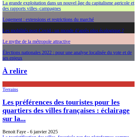
La grande exploitation dans un nouvel âge du capitalisme agricole et
des rapports villes–campagnes
Logement : extensions et restrictions du marché
Les mobilités post-Covid : un monde d’après plus écologique ?
Le mythe de la métropole attractive
Élections nationales 2022 : pour une analyse localisée du vote et de
ses enjeux
À relire
Terrains
Les préférences des touristes pour les
quartiers des villes françaises : éclairage
sur la...
Benoit Faye
- 6 janvier 2025