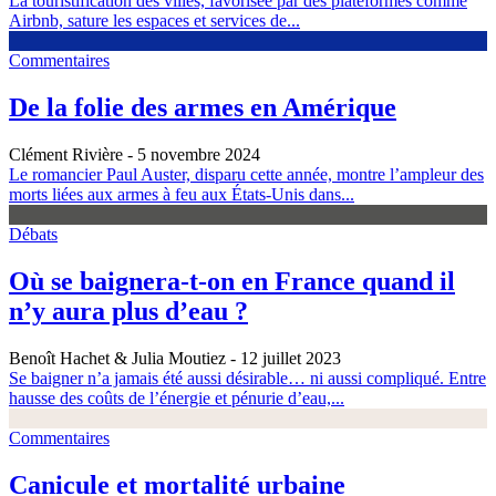
La touristification des villes, favorisée par des plateformes comme
Airbnb, sature les espaces et services de...
Commentaires
De la folie des armes en Amérique
Clément Rivière
- 5 novembre 2024
Le romancier Paul Auster, disparu cette année, montre l’ampleur des
morts liées aux armes à feu aux États-Unis dans...
Débats
Où se baignera-t-on en France quand il
n’y aura plus d’eau ?
Benoît Hachet & Julia Moutiez
- 12 juillet 2023
Se baigner n’a jamais été aussi désirable… ni aussi compliqué. Entre
hausse des coûts de l’énergie et pénurie d’eau,...
Commentaires
Canicule et mortalité urbaine