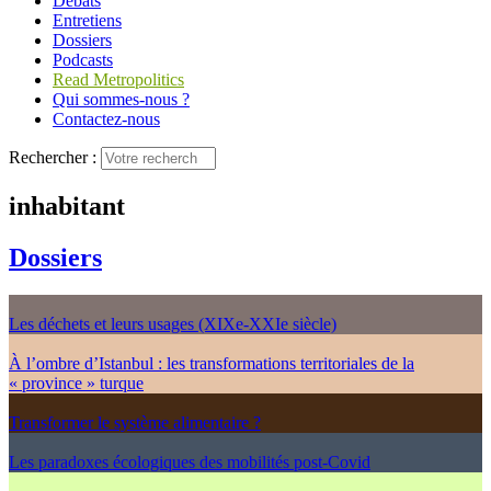
Débats
Entretiens
Dossiers
Podcasts
Read Metropolitics
Qui sommes-nous ?
Contactez-nous
Rechercher :
inhabitant
Dossiers
Les déchets et leurs usages (XIXe-XXIe siècle)
À l’ombre d’Istanbul : les transformations territoriales de la
« province » turque
Transformer le système alimentaire ?
Les paradoxes écologiques des mobilités post-Covid