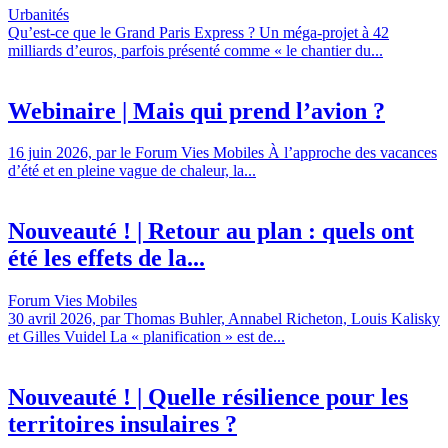
Urbanités
Qu’est-ce que le Grand Paris Express ? Un méga-projet à 42
milliards d’euros, parfois présenté comme « le chantier du...
Webinaire | Mais qui prend l’avion ?
16 juin 2026, par le Forum Vies Mobiles À l’approche des vacances
d’été et en pleine vague de chaleur, la...
Nouveauté ! | Retour au plan : quels ont
été les effets de la...
Forum Vies Mobiles
30 avril 2026, par Thomas Buhler, Annabel Richeton, Louis Kalisky
et Gilles Vuidel La « planification » est de...
Nouveauté ! | Quelle résilience pour les
territoires insulaires ?