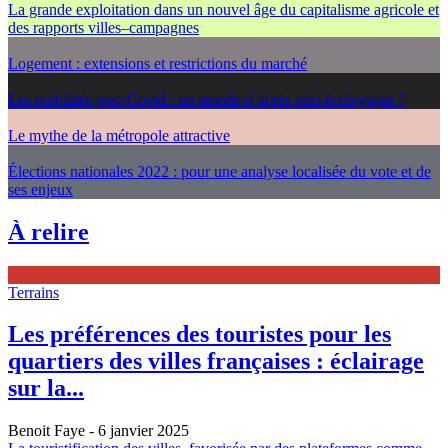
La grande exploitation dans un nouvel âge du capitalisme agricole et
des rapports villes–campagnes
Logement : extensions et restrictions du marché
Les mobilités post-Covid : un monde d’après plus écologique ?
Le mythe de la métropole attractive
Élections nationales 2022 : pour une analyse localisée du vote et de
ses enjeux
À relire
Terrains
Les préférences des touristes pour les
quartiers des villes françaises : éclairage
sur la...
Benoit Faye
- 6 janvier 2025