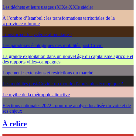
Les déchets et leurs usages (XIXe-XXIe siècle)
À l’ombre d’Istanbul : les transformations territoriales de la
« province » turque
Transformer le système alimentaire ?
Les paradoxes écologiques des mobilités post-Covid
La grande exploitation dans un nouvel âge du capitalisme agricole et
des rapports villes–campagnes
Logement : extensions et restrictions du marché
Les mobilités post-Covid : un monde d’après plus écologique ?
Le mythe de la métropole attractive
Élections nationales 2022 : pour une analyse localisée du vote et de
ses enjeux
À relire