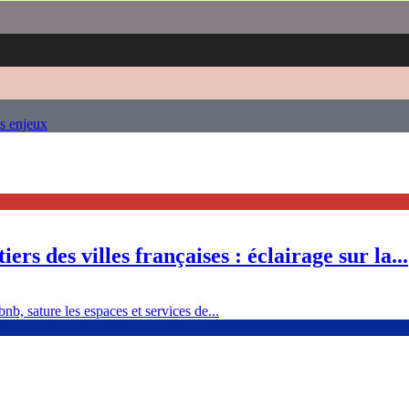
es enjeux
ers des villes françaises : éclairage sur la...
nb, sature les espaces et services de...