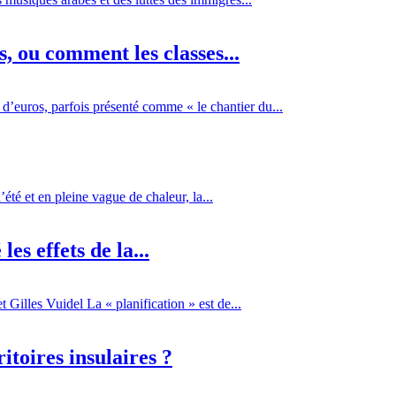
 ou comment les classes...
d’euros, parfois présenté comme « le chantier du...
té et en pleine vague de chaleur, la...
es effets de la...
Gilles Vuidel La « planification » est de...
itoires insulaires ?