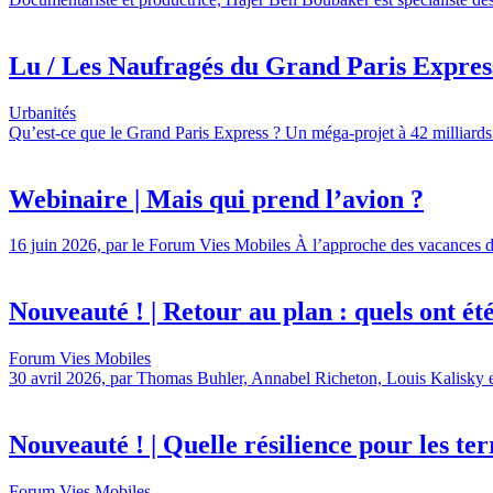
Lu / Les Naufragés du Grand Paris Express,
Urbanités
Qu’est-ce que le Grand Paris Express ? Un méga-projet à 42 milliards 
Webinaire | Mais qui prend l’avion ?
16 juin 2026, par le Forum Vies Mobiles À l’approche des vacances d’é
Nouveauté ! | Retour au plan : quels ont été l
Forum Vies Mobiles
30 avril 2026, par Thomas Buhler, Annabel Richeton, Louis Kalisky et 
Nouveauté ! | Quelle résilience pour les terr
Forum Vies Mobiles