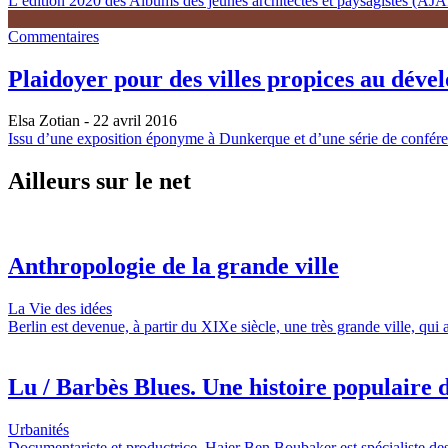
L’édition 2020 des Albums des jeunes architectes et paysagistes (AJAP)
Commentaires
Plaidoyer pour des villes propices au déve
Elsa Zotian
- 22 avril 2016
Issu d’une exposition éponyme à Dunkerque et d’une série de conférenc
Ailleurs sur le net
Anthropologie de la grande ville
La Vie des idées
Berlin est devenue, à partir du XIXe siècle, une très grande ville, qui
Lu / Barbès Blues. Une histoire populaire d
Urbanités
Documentariste et productrice, Hajer Ben Boubaker est spécialiste des