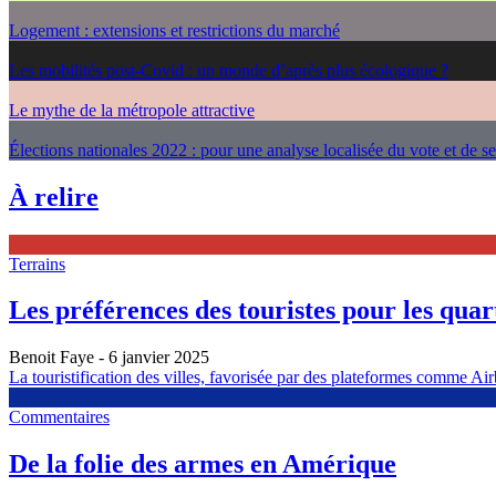
Logement : extensions et restrictions du marché
Les mobilités post-Covid : un monde d’après plus écologique ?
Le mythe de la métropole attractive
Élections nationales 2022 : pour une analyse localisée du vote et de s
À relire
Terrains
Les préférences des touristes pour les quarti
Benoit Faye
- 6 janvier 2025
La touristification des villes, favorisée par des plateformes comme Airb
Commentaires
De la folie des armes en Amérique