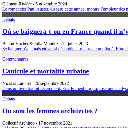
Clément Rivière
- 5 novembre 2024
Le romancier Paul Auster, disparu cette année, montre l’ampleur des m
Débats
Où se baignera-t-on en France quand il n’y
Benoît Hachet & Julia Moutiez
- 12 juillet 2023
Se baigner n’a jamais été aussi désirable… ni aussi compliqué. Entre h
Commentaires
Canicule et mortalité urbaine
Nicolas Larchet
- 26 septembre 2022
Dans un livre traduit récemment, Eric Klinenberg propose une analyse é
Débats
Où sont les femmes architectes ?
Collectif Architoo
- 17 novembre 2021