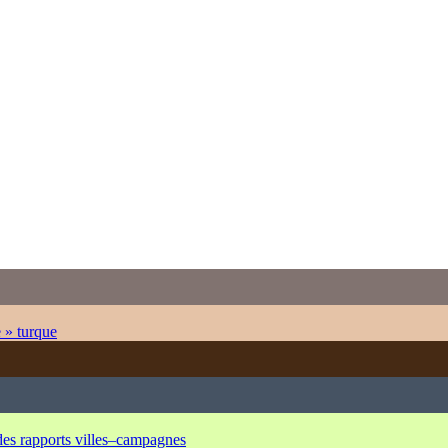
e » turque
 des rapports villes–campagnes