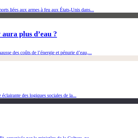
orts liées aux armes à feu aux États-Unis dans...
 aura plus d’eau ?
ausse des coûts de l’énergie et pénurie d’eau,...
clairante des logiques sociales de la...