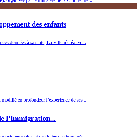
, organisée par le ministère de la Culture, ne...
loppement des enfants
es données à sa suite, La Ville récréative...
 a modifié en profondeur l’expérience de ses...
e l’immigration...
 musiques arabes et des luttes des immigrés...