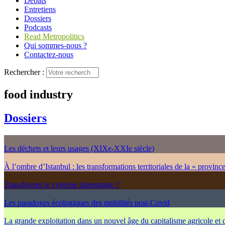
Débats
Entretiens
Dossiers
Podcasts
Read Metropolitics
Qui sommes-nous ?
Contactez-nous
Rechercher :
food industry
Dossiers
Les déchets et leurs usages (XIXe-XXIe siècle)
À l’ombre d’Istanbul : les transformations territoriales de la « provinc
Transformer le système alimentaire ?
Les paradoxes écologiques des mobilités post-Covid
La grande exploitation dans un nouvel âge du capitalisme agricole et