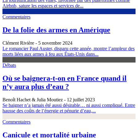
La touristification des villes, favorisée par des plateformes comme
Airbnb, sature les espaces et services de...
Commentaires
De la folie des armes en Amérique
Clément Rivière
- 5 novembre 2024
Le romancier Paul Auster, disparu cette année, montre l’ampleur des
morts liées aux armes à feu aux États-Unis dans...
Débats
Où se baignera-t-on en France quand il
n’y aura plus d’eau ?
Benoît Hachet & Julia Moutiez
- 12 juillet 2023
Se baigner n’a jamais été aussi désirable… ni aussi compliqué. Entre
hausse des coûts de l’énergie et pénurie d’eau,...
Commentaires
Canicule et mortalité urbaine