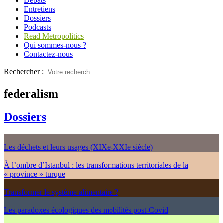
Débats
Entretiens
Dossiers
Podcasts
Read Metropolitics
Qui sommes-nous ?
Contactez-nous
Rechercher :
federalism
Dossiers
Les déchets et leurs usages (XIXe-XXIe siècle)
À l’ombre d’Istanbul : les transformations territoriales de la
« province » turque
Transformer le système alimentaire ?
Les paradoxes écologiques des mobilités post-Covid