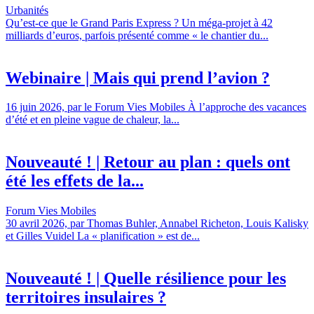
Urbanités
Qu’est-ce que le Grand Paris Express ? Un méga-projet à 42
milliards d’euros, parfois présenté comme « le chantier du...
Webinaire | Mais qui prend l’avion ?
16 juin 2026, par le Forum Vies Mobiles À l’approche des vacances
d’été et en pleine vague de chaleur, la...
Nouveauté ! | Retour au plan : quels ont
été les effets de la...
Forum Vies Mobiles
30 avril 2026, par Thomas Buhler, Annabel Richeton, Louis Kalisky
et Gilles Vuidel La « planification » est de...
Nouveauté ! | Quelle résilience pour les
territoires insulaires ?