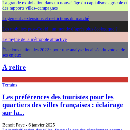
La grande exploitation dans un nouvel âge du capitalisme agricole et
des rapports villes–campagnes
Logement : extensions et restrictions du marché
Les mobilités post-Covid : un monde d’après plus écologique ?
Le mythe de la métropole attractive
Élections nationales 2022 : pour une analyse localisée du vote et de
ses enjeux
À relire
Terrains
Les préférences des touristes pour les
quartiers des villes françaises : éclairage
sur la...
Benoit Faye
- 6 janvier 2025