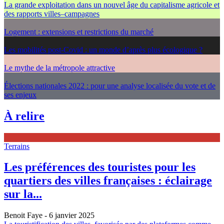
La grande exploitation dans un nouvel âge du capitalisme agricole et
des rapports villes–campagnes
Logement : extensions et restrictions du marché
Les mobilités post-Covid : un monde d’après plus écologique ?
Le mythe de la métropole attractive
Élections nationales 2022 : pour une analyse localisée du vote et de
ses enjeux
À relire
Terrains
Les préférences des touristes pour les
quartiers des villes françaises : éclairage
sur la...
Benoit Faye
- 6 janvier 2025