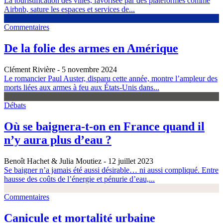
La touristification des villes, favorisée par des plateformes comme
Airbnb, sature les espaces et services de...
Commentaires
De la folie des armes en Amérique
Clément Rivière
- 5 novembre 2024
Le romancier Paul Auster, disparu cette année, montre l’ampleur des
morts liées aux armes à feu aux États-Unis dans...
Débats
Où se baignera-t-on en France quand il
n’y aura plus d’eau ?
Benoît Hachet & Julia Moutiez
- 12 juillet 2023
Se baigner n’a jamais été aussi désirable… ni aussi compliqué. Entre
hausse des coûts de l’énergie et pénurie d’eau,...
Commentaires
Canicule et mortalité urbaine