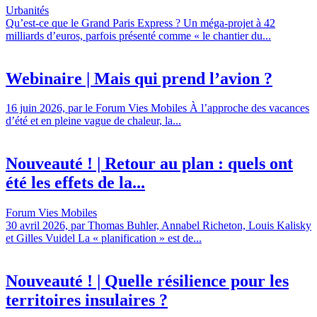
Urbanités
Qu’est-ce que le Grand Paris Express ? Un méga-projet à 42
milliards d’euros, parfois présenté comme « le chantier du...
Webinaire | Mais qui prend l’avion ?
16 juin 2026, par le Forum Vies Mobiles À l’approche des vacances
d’été et en pleine vague de chaleur, la...
Nouveauté ! | Retour au plan : quels ont
été les effets de la...
Forum Vies Mobiles
30 avril 2026, par Thomas Buhler, Annabel Richeton, Louis Kalisky
et Gilles Vuidel La « planification » est de...
Nouveauté ! | Quelle résilience pour les
territoires insulaires ?