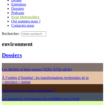
Débats
Entretiens
Dossiers
Podcasts
Read Metropolitics
Qui sommes-nous ?
Contactez-nous
Rechercher :
environment
Dossiers
Les déchets et leurs usages (XIXe-XXIe siècle)
À l’ombre d’Istanbul : les transformations territoriales de la
« province » turque
Transformer le système alimentaire ?
Les paradoxes écologiques des mobilités post-Covid