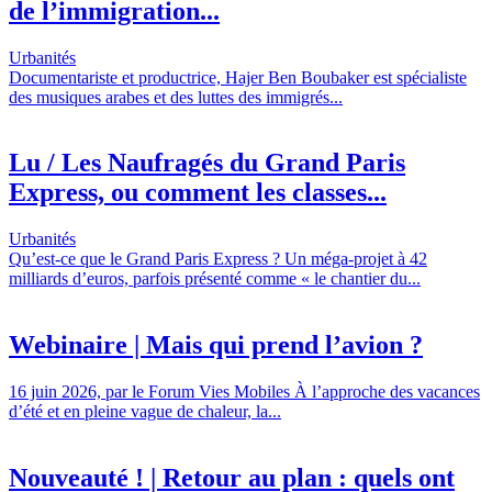
de l’immigration...
Urbanités
Documentariste et productrice, Hajer Ben Boubaker est spécialiste
des musiques arabes et des luttes des immigrés...
Lu / Les Naufragés du Grand Paris
Express, ou comment les classes...
Urbanités
Qu’est-ce que le Grand Paris Express ? Un méga-projet à 42
milliards d’euros, parfois présenté comme « le chantier du...
Webinaire | Mais qui prend l’avion ?
16 juin 2026, par le Forum Vies Mobiles À l’approche des vacances
d’été et en pleine vague de chaleur, la...
Nouveauté ! | Retour au plan : quels ont