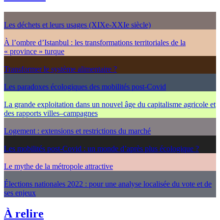
Les déchets et leurs usages (XIXe-XXIe siècle)
À l’ombre d’Istanbul : les transformations territoriales de la
« province » turque
Transformer le système alimentaire ?
Les paradoxes écologiques des mobilités post-Covid
La grande exploitation dans un nouvel âge du capitalisme agricole et
des rapports villes–campagnes
Logement : extensions et restrictions du marché
Les mobilités post-Covid : un monde d’après plus écologique ?
Le mythe de la métropole attractive
Élections nationales 2022 : pour une analyse localisée du vote et de
ses enjeux
À relire